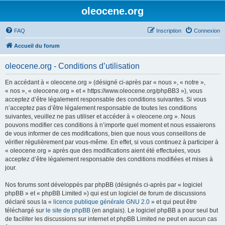
oleocene.org
FAQ
Inscription
Connexion
Accueil du forum
oleocene.org - Conditions d’utilisation
En accédant à « oleocene.org » (désigné ci-après par « nous », « notre »,
« nos », « oleocene.org » et « https://www.oleocene.org/phpBB3 »), vous
acceptez d’être légalement responsable des conditions suivantes. Si vous
n’acceptez pas d’être légalement responsable de toutes les conditions
suivantes, veuillez ne pas utiliser et accéder à « oleocene.org ». Nous
pouvons modifier ces conditions à n’importe quel moment et nous essaierons
de vous informer de ces modifications, bien que nous vous conseillons de
vérifier régulièrement par vous-même. En effet, si vous continuez à participer à
« oleocene.org » après que des modifications aient été effectuées, vous
acceptez d’être légalement responsable des conditions modifiées et mises à
jour.
Nos forums sont développés par phpBB (désignés ci-après par « logiciel
phpBB » et « phpBB Limited ») qui est un logiciel de forum de discussions
déclaré sous la «
licence publique générale GNU 2.0
» et qui peut être
téléchargé sur
le site de phpBB
(en anglais). Le logiciel phpBB a pour seul but
de faciliter les discussions sur internet et phpBB Limited ne peut en aucun cas