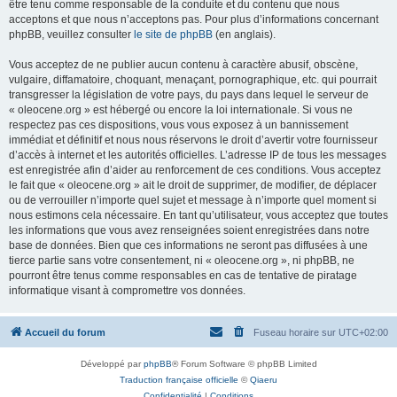
être tenu comme responsable de la conduite et du contenu que nous
acceptons et que nous n’acceptons pas. Pour plus d’informations concernant
phpBB, veuillez consulter
le site de phpBB
(en anglais).
Vous acceptez de ne publier aucun contenu à caractère abusif, obscène,
vulgaire, diffamatoire, choquant, menaçant, pornographique, etc. qui pourrait
transgresser la législation de votre pays, du pays dans lequel le serveur de
« oleocene.org » est hébergé ou encore la loi internationale. Si vous ne
respectez pas ces dispositions, vous vous exposez à un bannissement
immédiat et définitif et nous nous réservons le droit d’avertir votre fournisseur
d’accès à internet et les autorités officielles. L’adresse IP de tous les messages
est enregistrée afin d’aider au renforcement de ces conditions. Vous acceptez
le fait que « oleocene.org » ait le droit de supprimer, de modifier, de déplacer
ou de verrouiller n’importe quel sujet et message à n’importe quel moment si
nous estimons cela nécessaire. En tant qu’utilisateur, vous acceptez que toutes
les informations que vous avez renseignées soient enregistrées dans notre
base de données. Bien que ces informations ne seront pas diffusées à une
tierce partie sans votre consentement, ni « oleocene.org », ni phpBB, ne
pourront être tenus comme responsables en cas de tentative de piratage
informatique visant à compromettre vos données.
Accueil du forum
Fuseau horaire sur
UTC+02:00
Développé par
phpBB
® Forum Software © phpBB Limited
Traduction française officielle
©
Qiaeru
Confidentialité
|
Conditions