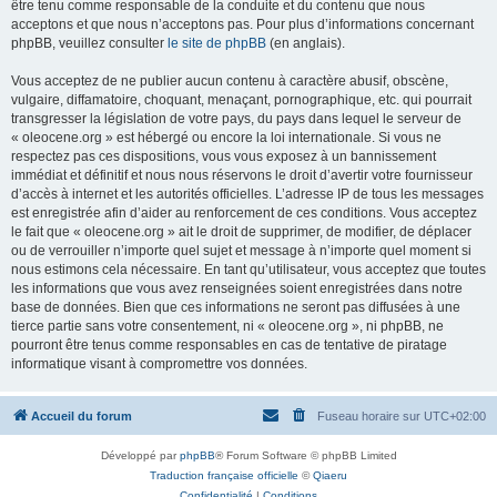
être tenu comme responsable de la conduite et du contenu que nous
acceptons et que nous n’acceptons pas. Pour plus d’informations concernant
phpBB, veuillez consulter
le site de phpBB
(en anglais).
Vous acceptez de ne publier aucun contenu à caractère abusif, obscène,
vulgaire, diffamatoire, choquant, menaçant, pornographique, etc. qui pourrait
transgresser la législation de votre pays, du pays dans lequel le serveur de
« oleocene.org » est hébergé ou encore la loi internationale. Si vous ne
respectez pas ces dispositions, vous vous exposez à un bannissement
immédiat et définitif et nous nous réservons le droit d’avertir votre fournisseur
d’accès à internet et les autorités officielles. L’adresse IP de tous les messages
est enregistrée afin d’aider au renforcement de ces conditions. Vous acceptez
le fait que « oleocene.org » ait le droit de supprimer, de modifier, de déplacer
ou de verrouiller n’importe quel sujet et message à n’importe quel moment si
nous estimons cela nécessaire. En tant qu’utilisateur, vous acceptez que toutes
les informations que vous avez renseignées soient enregistrées dans notre
base de données. Bien que ces informations ne seront pas diffusées à une
tierce partie sans votre consentement, ni « oleocene.org », ni phpBB, ne
pourront être tenus comme responsables en cas de tentative de piratage
informatique visant à compromettre vos données.
Accueil du forum
Fuseau horaire sur
UTC+02:00
Développé par
phpBB
® Forum Software © phpBB Limited
Traduction française officielle
©
Qiaeru
Confidentialité
|
Conditions