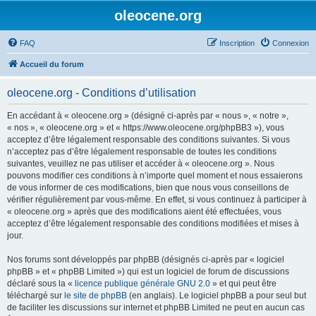
oleocene.org
FAQ
Inscription
Connexion
Accueil du forum
oleocene.org - Conditions d’utilisation
En accédant à « oleocene.org » (désigné ci-après par « nous », « notre »,
« nos », « oleocene.org » et « https://www.oleocene.org/phpBB3 »), vous
acceptez d’être légalement responsable des conditions suivantes. Si vous
n’acceptez pas d’être légalement responsable de toutes les conditions
suivantes, veuillez ne pas utiliser et accéder à « oleocene.org ». Nous
pouvons modifier ces conditions à n’importe quel moment et nous essaierons
de vous informer de ces modifications, bien que nous vous conseillons de
vérifier régulièrement par vous-même. En effet, si vous continuez à participer à
« oleocene.org » après que des modifications aient été effectuées, vous
acceptez d’être légalement responsable des conditions modifiées et mises à
jour.
Nos forums sont développés par phpBB (désignés ci-après par « logiciel
phpBB » et « phpBB Limited ») qui est un logiciel de forum de discussions
déclaré sous la «
licence publique générale GNU 2.0
» et qui peut être
téléchargé sur
le site de phpBB
(en anglais). Le logiciel phpBB a pour seul but
de faciliter les discussions sur internet et phpBB Limited ne peut en aucun cas