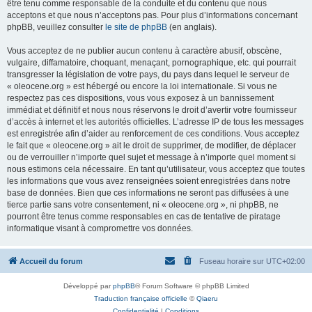
être tenu comme responsable de la conduite et du contenu que nous
acceptons et que nous n’acceptons pas. Pour plus d’informations concernant
phpBB, veuillez consulter
le site de phpBB
(en anglais).
Vous acceptez de ne publier aucun contenu à caractère abusif, obscène,
vulgaire, diffamatoire, choquant, menaçant, pornographique, etc. qui pourrait
transgresser la législation de votre pays, du pays dans lequel le serveur de
« oleocene.org » est hébergé ou encore la loi internationale. Si vous ne
respectez pas ces dispositions, vous vous exposez à un bannissement
immédiat et définitif et nous nous réservons le droit d’avertir votre fournisseur
d’accès à internet et les autorités officielles. L’adresse IP de tous les messages
est enregistrée afin d’aider au renforcement de ces conditions. Vous acceptez
le fait que « oleocene.org » ait le droit de supprimer, de modifier, de déplacer
ou de verrouiller n’importe quel sujet et message à n’importe quel moment si
nous estimons cela nécessaire. En tant qu’utilisateur, vous acceptez que toutes
les informations que vous avez renseignées soient enregistrées dans notre
base de données. Bien que ces informations ne seront pas diffusées à une
tierce partie sans votre consentement, ni « oleocene.org », ni phpBB, ne
pourront être tenus comme responsables en cas de tentative de piratage
informatique visant à compromettre vos données.
Accueil du forum
Fuseau horaire sur
UTC+02:00
Développé par
phpBB
® Forum Software © phpBB Limited
Traduction française officielle
©
Qiaeru
Confidentialité
|
Conditions