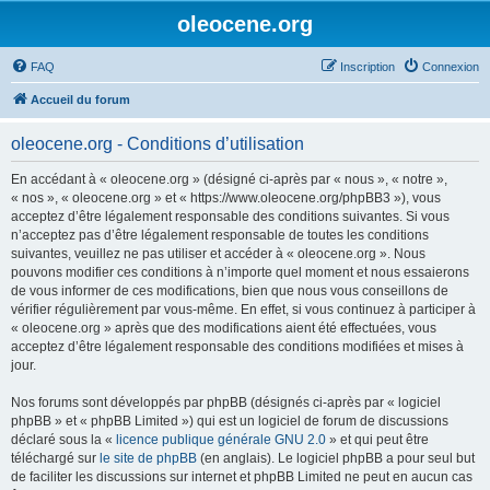
oleocene.org
FAQ
Inscription
Connexion
Accueil du forum
oleocene.org - Conditions d’utilisation
En accédant à « oleocene.org » (désigné ci-après par « nous », « notre »,
« nos », « oleocene.org » et « https://www.oleocene.org/phpBB3 »), vous
acceptez d’être légalement responsable des conditions suivantes. Si vous
n’acceptez pas d’être légalement responsable de toutes les conditions
suivantes, veuillez ne pas utiliser et accéder à « oleocene.org ». Nous
pouvons modifier ces conditions à n’importe quel moment et nous essaierons
de vous informer de ces modifications, bien que nous vous conseillons de
vérifier régulièrement par vous-même. En effet, si vous continuez à participer à
« oleocene.org » après que des modifications aient été effectuées, vous
acceptez d’être légalement responsable des conditions modifiées et mises à
jour.
Nos forums sont développés par phpBB (désignés ci-après par « logiciel
phpBB » et « phpBB Limited ») qui est un logiciel de forum de discussions
déclaré sous la «
licence publique générale GNU 2.0
» et qui peut être
téléchargé sur
le site de phpBB
(en anglais). Le logiciel phpBB a pour seul but
de faciliter les discussions sur internet et phpBB Limited ne peut en aucun cas