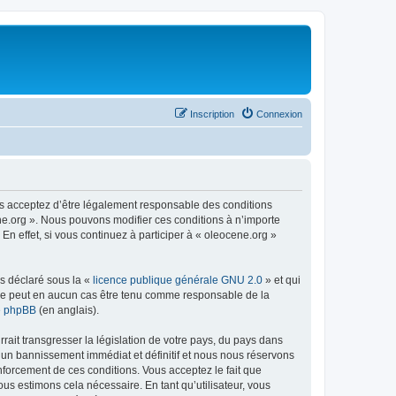
Inscription
Connexion
us acceptez d’être légalement responsable des conditions
ene.org ». Nous pouvons modifier ces conditions à n’importe
n effet, si vous continuez à participer à « oleocene.org »
ns déclaré sous la «
licence publique générale GNU 2.0
» et qui
ed ne peut en aucun cas être tenu comme responsable de la
de phpBB
(en anglais).
ait transgresser la législation de votre pays, du pays dans
à un bannissement immédiat et définitif et nous nous réservons
renforcement de ces conditions. Vous acceptez le fait que
ous estimons cela nécessaire. En tant qu’utilisateur, vous