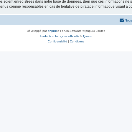
 soient enregistrées dans notre base de données. Bien que ces informations ne ser
 tenus comme responsables en cas de tentative de piratage informatique visant à 
Nous
Développé par
phpBB
® Forum Software © phpBB Limited
Traduction française officielle
©
Qiaeru
Confidentialité
|
Conditions