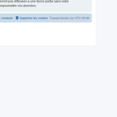
ont pas diffusées à une tierce partie sans votre
compromettre vos données.
 contacter
Supprimer les cookies
Fuseau horaire sur
UTC+02:00