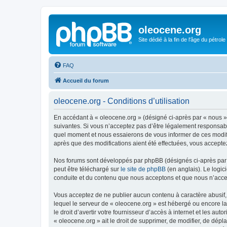
oleocene.org
Site dédié à la fin de l'âge du pétrole
FAQ
Accueil du forum
oleocene.org - Conditions d’utilisation
En accédant à « oleocene.org » (désigné ci-après par « nous »
suivantes. Si vous n’acceptez pas d’être légalement responsable
quel moment et nous essaierons de vous informer de ces modific
après que des modifications aient été effectuées, vous accepte
Nos forums sont développés par phpBB (désignés ci-après par «
peut être téléchargé sur
le site de phpBB
(en anglais). Le logic
conduite et du contenu que nous acceptons et que nous n’acce
Vous acceptez de ne publier aucun contenu à caractère abusif, 
lequel le serveur de « oleocene.org » est hébergé ou encore la
le droit d’avertir votre fournisseur d’accès à internet et les au
« oleocene.org » ait le droit de supprimer, de modifier, de dép