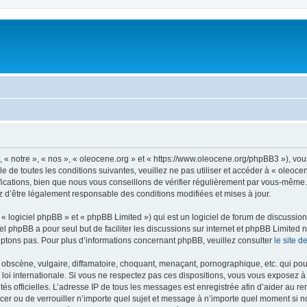
, « notre », « nos », « oleocene.org » et « https://www.oleocene.org/phpBB3 »), vo
 de toutes les conditions suivantes, veuillez ne pas utiliser et accéder à « oleoc
ations, bien que nous vous conseillons de vérifier régulièrement par vous-même. E
z d’être légalement responsable des conditions modifiées et mises à jour.
 logiciel phpBB » et « phpBB Limited ») qui est un logiciel de forum de discussio
iel phpBB a pour seul but de faciliter les discussions sur internet et phpBB Limit
ptons pas. Pour plus d’informations concernant phpBB, veuillez consulter
le site 
obscène, vulgaire, diffamatoire, choquant, menaçant, pornographique, etc. qui pourr
 loi internationale. Si vous ne respectez pas ces dispositions, vous vous exposez 
torités officielles. L’adresse IP de tous les messages est enregistrée afin d’aider au 
lacer ou de verrouiller n’importe quel sujet et message à n’importe quel moment si n