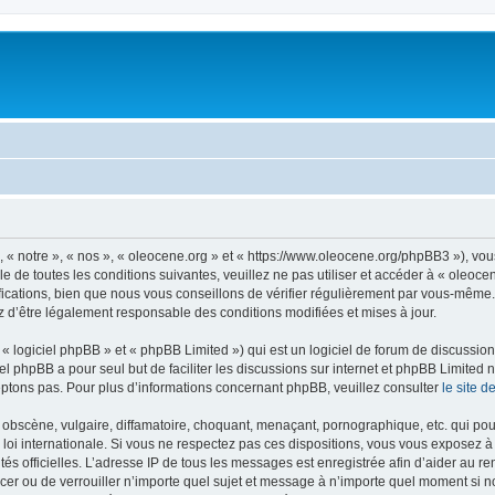
, « notre », « nos », « oleocene.org » et « https://www.oleocene.org/phpBB3 »), vo
 de toutes les conditions suivantes, veuillez ne pas utiliser et accéder à « oleoc
ations, bien que nous vous conseillons de vérifier régulièrement par vous-même. E
z d’être légalement responsable des conditions modifiées et mises à jour.
 logiciel phpBB » et « phpBB Limited ») qui est un logiciel de forum de discussio
iel phpBB a pour seul but de faciliter les discussions sur internet et phpBB Limit
ptons pas. Pour plus d’informations concernant phpBB, veuillez consulter
le site 
obscène, vulgaire, diffamatoire, choquant, menaçant, pornographique, etc. qui pourr
 loi internationale. Si vous ne respectez pas ces dispositions, vous vous exposez 
torités officielles. L’adresse IP de tous les messages est enregistrée afin d’aider au 
lacer ou de verrouiller n’importe quel sujet et message à n’importe quel moment si n