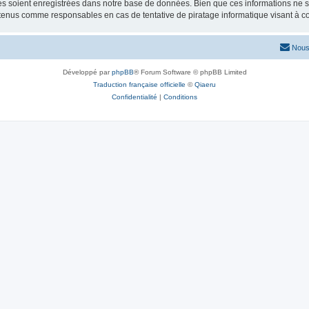
 soient enregistrées dans notre base de données. Bien que ces informations ne ser
 tenus comme responsables en cas de tentative de piratage informatique visant à 
Nous
Développé par
phpBB
® Forum Software © phpBB Limited
Traduction française officielle
©
Qiaeru
Confidentialité
|
Conditions