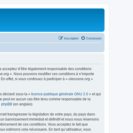
Inscription
Connexion
us acceptez d’être légalement responsable des conditions
ene.org ». Nous pouvons modifier ces conditions à n’importe
n effet, si vous continuez à participer à « oleocene.org »
ns déclaré sous la «
licence publique générale GNU 2.0
» et qui
ed ne peut en aucun cas être tenu comme responsable de la
de phpBB
(en anglais).
ait transgresser la législation de votre pays, du pays dans
à un bannissement immédiat et définitif et nous nous réservons
renforcement de ces conditions. Vous acceptez le fait que
ous estimons cela nécessaire. En tant qu’utilisateur, vous