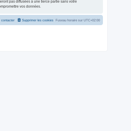
ont pas diffusées à une tierce partie sans votre
compromettre vos données.
 contacter
Supprimer les cookies
Fuseau horaire sur
UTC+02:00