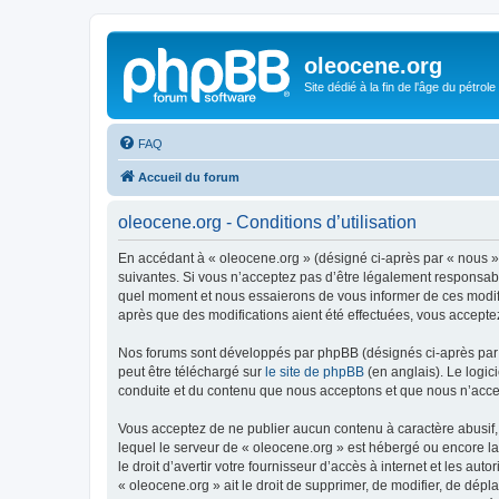
oleocene.org
Site dédié à la fin de l'âge du pétrole
FAQ
Accueil du forum
oleocene.org - Conditions d’utilisation
En accédant à « oleocene.org » (désigné ci-après par « nous »
suivantes. Si vous n’acceptez pas d’être légalement responsable
quel moment et nous essaierons de vous informer de ces modific
après que des modifications aient été effectuées, vous accepte
Nos forums sont développés par phpBB (désignés ci-après par «
peut être téléchargé sur
le site de phpBB
(en anglais). Le logic
conduite et du contenu que nous acceptons et que nous n’acce
Vous acceptez de ne publier aucun contenu à caractère abusif, 
lequel le serveur de « oleocene.org » est hébergé ou encore la
le droit d’avertir votre fournisseur d’accès à internet et les au
« oleocene.org » ait le droit de supprimer, de modifier, de dép