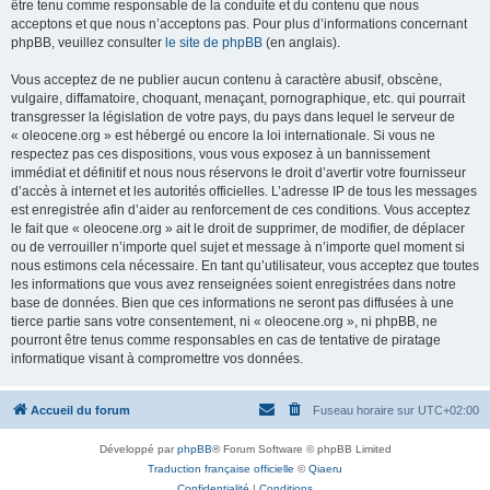
être tenu comme responsable de la conduite et du contenu que nous
acceptons et que nous n’acceptons pas. Pour plus d’informations concernant
phpBB, veuillez consulter
le site de phpBB
(en anglais).
Vous acceptez de ne publier aucun contenu à caractère abusif, obscène,
vulgaire, diffamatoire, choquant, menaçant, pornographique, etc. qui pourrait
transgresser la législation de votre pays, du pays dans lequel le serveur de
« oleocene.org » est hébergé ou encore la loi internationale. Si vous ne
respectez pas ces dispositions, vous vous exposez à un bannissement
immédiat et définitif et nous nous réservons le droit d’avertir votre fournisseur
d’accès à internet et les autorités officielles. L’adresse IP de tous les messages
est enregistrée afin d’aider au renforcement de ces conditions. Vous acceptez
le fait que « oleocene.org » ait le droit de supprimer, de modifier, de déplacer
ou de verrouiller n’importe quel sujet et message à n’importe quel moment si
nous estimons cela nécessaire. En tant qu’utilisateur, vous acceptez que toutes
les informations que vous avez renseignées soient enregistrées dans notre
base de données. Bien que ces informations ne seront pas diffusées à une
tierce partie sans votre consentement, ni « oleocene.org », ni phpBB, ne
pourront être tenus comme responsables en cas de tentative de piratage
informatique visant à compromettre vos données.
Accueil du forum
Fuseau horaire sur
UTC+02:00
Développé par
phpBB
® Forum Software © phpBB Limited
Traduction française officielle
©
Qiaeru
Confidentialité
|
Conditions