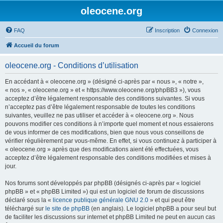
oleocene.org
FAQ
Inscription
Connexion
Accueil du forum
oleocene.org - Conditions d’utilisation
En accédant à « oleocene.org » (désigné ci-après par « nous », « notre »,
« nos », « oleocene.org » et « https://www.oleocene.org/phpBB3 »), vous
acceptez d’être légalement responsable des conditions suivantes. Si vous
n’acceptez pas d’être légalement responsable de toutes les conditions
suivantes, veuillez ne pas utiliser et accéder à « oleocene.org ». Nous
pouvons modifier ces conditions à n’importe quel moment et nous essaierons
de vous informer de ces modifications, bien que nous vous conseillons de
vérifier régulièrement par vous-même. En effet, si vous continuez à participer à
« oleocene.org » après que des modifications aient été effectuées, vous
acceptez d’être légalement responsable des conditions modifiées et mises à
jour.
Nos forums sont développés par phpBB (désignés ci-après par « logiciel
phpBB » et « phpBB Limited ») qui est un logiciel de forum de discussions
déclaré sous la «
licence publique générale GNU 2.0
» et qui peut être
téléchargé sur
le site de phpBB
(en anglais). Le logiciel phpBB a pour seul but
de faciliter les discussions sur internet et phpBB Limited ne peut en aucun cas