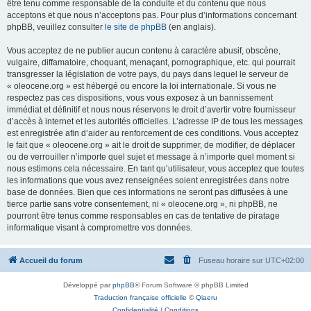
être tenu comme responsable de la conduite et du contenu que nous
acceptons et que nous n’acceptons pas. Pour plus d’informations concernant
phpBB, veuillez consulter
le site de phpBB
(en anglais).
Vous acceptez de ne publier aucun contenu à caractère abusif, obscène,
vulgaire, diffamatoire, choquant, menaçant, pornographique, etc. qui pourrait
transgresser la législation de votre pays, du pays dans lequel le serveur de
« oleocene.org » est hébergé ou encore la loi internationale. Si vous ne
respectez pas ces dispositions, vous vous exposez à un bannissement
immédiat et définitif et nous nous réservons le droit d’avertir votre fournisseur
d’accès à internet et les autorités officielles. L’adresse IP de tous les messages
est enregistrée afin d’aider au renforcement de ces conditions. Vous acceptez
le fait que « oleocene.org » ait le droit de supprimer, de modifier, de déplacer
ou de verrouiller n’importe quel sujet et message à n’importe quel moment si
nous estimons cela nécessaire. En tant qu’utilisateur, vous acceptez que toutes
les informations que vous avez renseignées soient enregistrées dans notre
base de données. Bien que ces informations ne seront pas diffusées à une
tierce partie sans votre consentement, ni « oleocene.org », ni phpBB, ne
pourront être tenus comme responsables en cas de tentative de piratage
informatique visant à compromettre vos données.
Accueil du forum
Fuseau horaire sur
UTC+02:00
Développé par
phpBB
® Forum Software © phpBB Limited
Traduction française officielle
©
Qiaeru
Confidentialité
|
Conditions