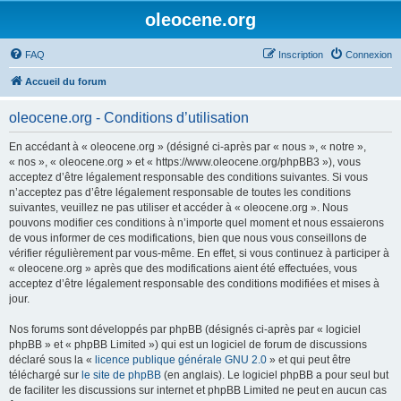
oleocene.org
FAQ
Inscription
Connexion
Accueil du forum
oleocene.org - Conditions d’utilisation
En accédant à « oleocene.org » (désigné ci-après par « nous », « notre »,
« nos », « oleocene.org » et « https://www.oleocene.org/phpBB3 »), vous
acceptez d’être légalement responsable des conditions suivantes. Si vous
n’acceptez pas d’être légalement responsable de toutes les conditions
suivantes, veuillez ne pas utiliser et accéder à « oleocene.org ». Nous
pouvons modifier ces conditions à n’importe quel moment et nous essaierons
de vous informer de ces modifications, bien que nous vous conseillons de
vérifier régulièrement par vous-même. En effet, si vous continuez à participer à
« oleocene.org » après que des modifications aient été effectuées, vous
acceptez d’être légalement responsable des conditions modifiées et mises à
jour.
Nos forums sont développés par phpBB (désignés ci-après par « logiciel
phpBB » et « phpBB Limited ») qui est un logiciel de forum de discussions
déclaré sous la «
licence publique générale GNU 2.0
» et qui peut être
téléchargé sur
le site de phpBB
(en anglais). Le logiciel phpBB a pour seul but
de faciliter les discussions sur internet et phpBB Limited ne peut en aucun cas