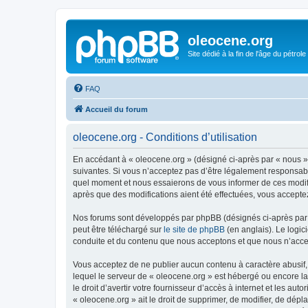
oleocene.org
Site dédié à la fin de l'âge du pétrole
FAQ
Accueil du forum
oleocene.org - Conditions d’utilisation
En accédant à « oleocene.org » (désigné ci-après par « nous »
suivantes. Si vous n’acceptez pas d’être légalement responsable
quel moment et nous essaierons de vous informer de ces modific
après que des modifications aient été effectuées, vous accepte
Nos forums sont développés par phpBB (désignés ci-après par «
peut être téléchargé sur
le site de phpBB
(en anglais). Le logic
conduite et du contenu que nous acceptons et que nous n’acce
Vous acceptez de ne publier aucun contenu à caractère abusif, 
lequel le serveur de « oleocene.org » est hébergé ou encore la
le droit d’avertir votre fournisseur d’accès à internet et les au
« oleocene.org » ait le droit de supprimer, de modifier, de dép