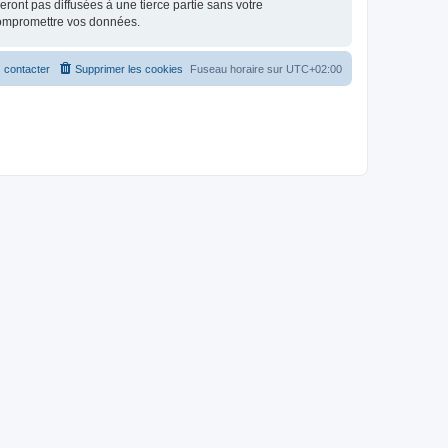
ont pas diffusées à une tierce partie sans votre
compromettre vos données.
 contacter
Supprimer les cookies
Fuseau horaire sur
UTC+02:00