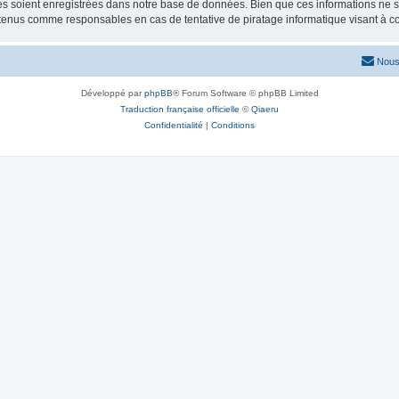
 soient enregistrées dans notre base de données. Bien que ces informations ne ser
 tenus comme responsables en cas de tentative de piratage informatique visant à 
Nous
Développé par
phpBB
® Forum Software © phpBB Limited
Traduction française officielle
©
Qiaeru
Confidentialité
|
Conditions