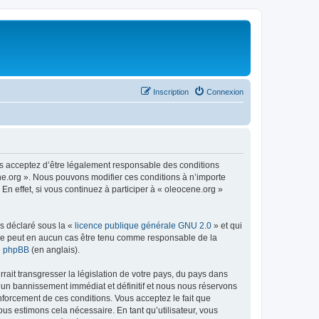
Inscription
Connexion
us acceptez d’être légalement responsable des conditions
ene.org ». Nous pouvons modifier ces conditions à n’importe
n effet, si vous continuez à participer à « oleocene.org »
ns déclaré sous la «
licence publique générale GNU 2.0
» et qui
ed ne peut en aucun cas être tenu comme responsable de la
de phpBB
(en anglais).
ait transgresser la législation de votre pays, du pays dans
à un bannissement immédiat et définitif et nous nous réservons
renforcement de ces conditions. Vous acceptez le fait que
ous estimons cela nécessaire. En tant qu’utilisateur, vous