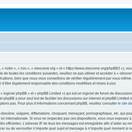
, « notre », « nos », « oleocene.org » et « https://www.oleocene.org/phpBB3 »), vo
 de toutes les conditions suivantes, veuillez ne pas utiliser et accéder à « oleoc
ations, bien que nous vous conseillons de vérifier régulièrement par vous-même. E
z d’être légalement responsable des conditions modifiées et mises à jour.
 logiciel phpBB » et « phpBB Limited ») qui est un logiciel de forum de discussio
iel phpBB a pour seul but de faciliter les discussions sur internet et phpBB Limit
ptons pas. Pour plus d’informations concernant phpBB, veuillez consulter
le site 
obscène, vulgaire, diffamatoire, choquant, menaçant, pornographique, etc. qui pourr
 loi internationale. Si vous ne respectez pas ces dispositions, vous vous exposez 
torités officielles. L’adresse IP de tous les messages est enregistrée afin d’aider au 
lacer ou de verrouiller n’importe quel sujet et message à n’importe quel moment si n