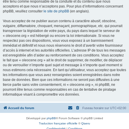
être tenu comme responsable de la conduite et du contenu que nous
acceptons et que nous n’acceptons pas. Pour plus d’informations concernant
phpBB, veuillez consulter
le site de phpBB
(en anglais).
Vous acceptez de ne publier aucun contenu à caractère abusif, obscène,
vulgaire, diffamatoire, choquant, menaçant, pornographique, etc. qui pourrait
transgresser la législation de votre pays, du pays dans lequel le serveur de
« oleocene.org » est hébergé ou encore la loi internationale. Si vous ne
respectez pas ces dispositions, vous vous exposez à un bannissement
immédiat et définitif et nous nous réservons le droit d’avertir votre fournisseur
d’accès à internet et les autorités officielles. L’adresse IP de tous les messages
est enregistrée afin d’aider au renforcement de ces conditions. Vous acceptez
le fait que « oleocene.org » ait le droit de supprimer, de modifier, de déplacer
ou de verrouiller n’importe quel sujet et message à n’importe quel moment si
nous estimons cela nécessaire. En tant qu’utilisateur, vous acceptez que toutes
les informations que vous avez renseignées soient enregistrées dans notre
base de données. Bien que ces informations ne seront pas diffusées à une
tierce partie sans votre consentement, ni « oleocene.org », ni phpBB, ne
pourront être tenus comme responsables en cas de tentative de piratage
informatique visant à compromettre vos données.
Accueil du forum
Fuseau horaire sur
UTC+02:00
Développé par
phpBB
® Forum Software © phpBB Limited
Traduction française officielle
©
Qiaeru
Confidentialité
|
Conditions