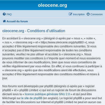
oleocene.org
FAQ
Inscription
Connexion
Accueil du forum
oleocene.org - Conditions d’utilisation
En accédant à « oleocene.org » (désigné ci-après par « nous », « notre »,
« nos », « oleocene.org » et « https://www.oleocene.org/phpBB3 »), vous
acceptez d’être légalement responsable des conditions suivantes. Si vous
n’acceptez pas d’être légalement responsable de toutes les conditions
suivantes, veuillez ne pas utiliser et accéder à « oleocene.org ». Nous
pouvons modifier ces conditions à n’importe quel moment et nous essaierons
de vous informer de ces modifications, bien que nous vous conseillons de
vérifier régulièrement par vous-même. En effet, si vous continuez à participer à
« oleocene.org » après que des modifications aient été effectuées, vous
acceptez d’être légalement responsable des conditions modifiées et mises à
jour.
Nos forums sont développés par phpBB (désignés ci-après par « logiciel
phpBB » et « phpBB Limited ») qui est un logiciel de forum de discussions
déclaré sous la «
licence publique générale GNU 2.0
» et qui peut être
téléchargé sur
le site de phpBB
(en anglais). Le logiciel phpBB a pour seul but
de faciliter les discussions sur internet et phpBB Limited ne peut en aucun cas