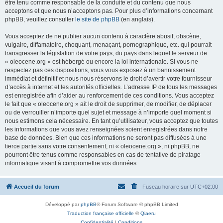
être tenu comme responsable de la conduite et du contenu que nous
acceptons et que nous n’acceptons pas. Pour plus d’informations concernant
phpBB, veuillez consulter
le site de phpBB
(en anglais).
Vous acceptez de ne publier aucun contenu à caractère abusif, obscène,
vulgaire, diffamatoire, choquant, menaçant, pornographique, etc. qui pourrait
transgresser la législation de votre pays, du pays dans lequel le serveur de
« oleocene.org » est hébergé ou encore la loi internationale. Si vous ne
respectez pas ces dispositions, vous vous exposez à un bannissement
immédiat et définitif et nous nous réservons le droit d’avertir votre fournisseur
d’accès à internet et les autorités officielles. L’adresse IP de tous les messages
est enregistrée afin d’aider au renforcement de ces conditions. Vous acceptez
le fait que « oleocene.org » ait le droit de supprimer, de modifier, de déplacer
ou de verrouiller n’importe quel sujet et message à n’importe quel moment si
nous estimons cela nécessaire. En tant qu’utilisateur, vous acceptez que toutes
les informations que vous avez renseignées soient enregistrées dans notre
base de données. Bien que ces informations ne seront pas diffusées à une
tierce partie sans votre consentement, ni « oleocene.org », ni phpBB, ne
pourront être tenus comme responsables en cas de tentative de piratage
informatique visant à compromettre vos données.
Accueil du forum
Fuseau horaire sur
UTC+02:00
Développé par
phpBB
® Forum Software © phpBB Limited
Traduction française officielle
©
Qiaeru
Confidentialité
|
Conditions