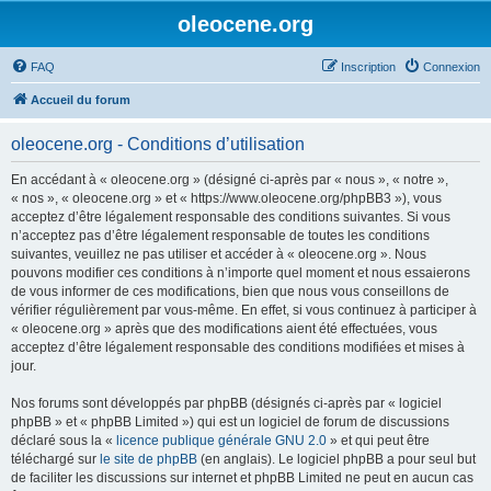
oleocene.org
FAQ
Inscription
Connexion
Accueil du forum
oleocene.org - Conditions d’utilisation
En accédant à « oleocene.org » (désigné ci-après par « nous », « notre »,
« nos », « oleocene.org » et « https://www.oleocene.org/phpBB3 »), vous
acceptez d’être légalement responsable des conditions suivantes. Si vous
n’acceptez pas d’être légalement responsable de toutes les conditions
suivantes, veuillez ne pas utiliser et accéder à « oleocene.org ». Nous
pouvons modifier ces conditions à n’importe quel moment et nous essaierons
de vous informer de ces modifications, bien que nous vous conseillons de
vérifier régulièrement par vous-même. En effet, si vous continuez à participer à
« oleocene.org » après que des modifications aient été effectuées, vous
acceptez d’être légalement responsable des conditions modifiées et mises à
jour.
Nos forums sont développés par phpBB (désignés ci-après par « logiciel
phpBB » et « phpBB Limited ») qui est un logiciel de forum de discussions
déclaré sous la «
licence publique générale GNU 2.0
» et qui peut être
téléchargé sur
le site de phpBB
(en anglais). Le logiciel phpBB a pour seul but
de faciliter les discussions sur internet et phpBB Limited ne peut en aucun cas