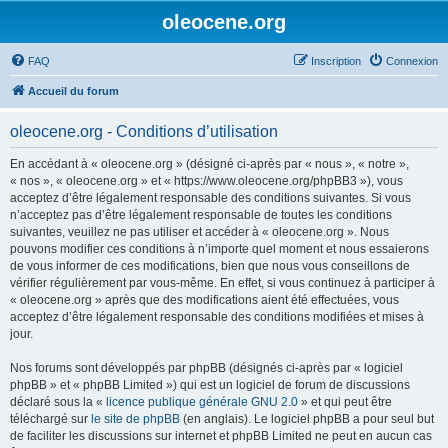
oleocene.org
FAQ
Inscription
Connexion
Accueil du forum
oleocene.org - Conditions d’utilisation
En accédant à « oleocene.org » (désigné ci-après par « nous », « notre »,
« nos », « oleocene.org » et « https://www.oleocene.org/phpBB3 »), vous
acceptez d’être légalement responsable des conditions suivantes. Si vous
n’acceptez pas d’être légalement responsable de toutes les conditions
suivantes, veuillez ne pas utiliser et accéder à « oleocene.org ». Nous
pouvons modifier ces conditions à n’importe quel moment et nous essaierons
de vous informer de ces modifications, bien que nous vous conseillons de
vérifier régulièrement par vous-même. En effet, si vous continuez à participer à
« oleocene.org » après que des modifications aient été effectuées, vous
acceptez d’être légalement responsable des conditions modifiées et mises à
jour.
Nos forums sont développés par phpBB (désignés ci-après par « logiciel
phpBB » et « phpBB Limited ») qui est un logiciel de forum de discussions
déclaré sous la «
licence publique générale GNU 2.0
» et qui peut être
téléchargé sur
le site de phpBB
(en anglais). Le logiciel phpBB a pour seul but
de faciliter les discussions sur internet et phpBB Limited ne peut en aucun cas