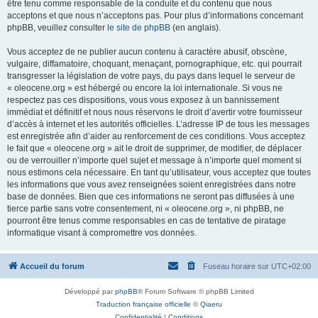
être tenu comme responsable de la conduite et du contenu que nous
acceptons et que nous n’acceptons pas. Pour plus d’informations concernant
phpBB, veuillez consulter
le site de phpBB
(en anglais).
Vous acceptez de ne publier aucun contenu à caractère abusif, obscène,
vulgaire, diffamatoire, choquant, menaçant, pornographique, etc. qui pourrait
transgresser la législation de votre pays, du pays dans lequel le serveur de
« oleocene.org » est hébergé ou encore la loi internationale. Si vous ne
respectez pas ces dispositions, vous vous exposez à un bannissement
immédiat et définitif et nous nous réservons le droit d’avertir votre fournisseur
d’accès à internet et les autorités officielles. L’adresse IP de tous les messages
est enregistrée afin d’aider au renforcement de ces conditions. Vous acceptez
le fait que « oleocene.org » ait le droit de supprimer, de modifier, de déplacer
ou de verrouiller n’importe quel sujet et message à n’importe quel moment si
nous estimons cela nécessaire. En tant qu’utilisateur, vous acceptez que toutes
les informations que vous avez renseignées soient enregistrées dans notre
base de données. Bien que ces informations ne seront pas diffusées à une
tierce partie sans votre consentement, ni « oleocene.org », ni phpBB, ne
pourront être tenus comme responsables en cas de tentative de piratage
informatique visant à compromettre vos données.
Accueil du forum
Fuseau horaire sur
UTC+02:00
Développé par
phpBB
® Forum Software © phpBB Limited
Traduction française officielle
©
Qiaeru
Confidentialité
|
Conditions