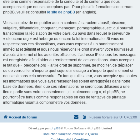
être tenu comme responsable de la conduite et du contenu que nous
acceptons et que nous n’acceptons pas. Pour plus d’informations concernant
phpBB, veuillez consulter
le site de phpBB
(en anglais).
Vous acceptez de ne publier aucun contenu à caractère abusif, obscène,
vulgaire, diffamatoire, choquant, menaçant, pornographique, etc. qui pourrait
transgresser la législation de votre pays, du pays dans lequel le serveur de
« oleocene.org » est hébergé ou encore la loi internationale. Si vous ne
respectez pas ces dispositions, vous vous exposez à un bannissement
immédiat et définitif et nous nous réservons le droit d’avertir votre fournisseur
d’accès à internet et les autorités officielles. L’adresse IP de tous les messages
est enregistrée afin d’aider au renforcement de ces conditions. Vous acceptez
le fait que « oleocene.org » ait le droit de supprimer, de modifier, de déplacer
ou de verrouiller n’importe quel sujet et message à n’importe quel moment si
nous estimons cela nécessaire. En tant qu’utilisateur, vous acceptez que toutes
les informations que vous avez renseignées soient enregistrées dans notre
base de données. Bien que ces informations ne seront pas diffusées à une
tierce partie sans votre consentement, ni « oleocene.org », ni phpBB, ne
pourront être tenus comme responsables en cas de tentative de piratage
informatique visant à compromettre vos données.
Accueil du forum
Fuseau horaire sur
UTC+02:00
Développé par
phpBB
® Forum Software © phpBB Limited
Traduction française officielle
©
Qiaeru
Confidentialité
|
Conditions