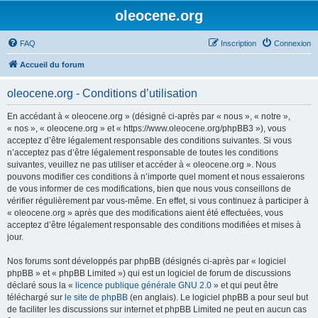
oleocene.org
FAQ
Inscription
Connexion
Accueil du forum
oleocene.org - Conditions d’utilisation
En accédant à « oleocene.org » (désigné ci-après par « nous », « notre »,
« nos », « oleocene.org » et « https://www.oleocene.org/phpBB3 »), vous
acceptez d’être légalement responsable des conditions suivantes. Si vous
n’acceptez pas d’être légalement responsable de toutes les conditions
suivantes, veuillez ne pas utiliser et accéder à « oleocene.org ». Nous
pouvons modifier ces conditions à n’importe quel moment et nous essaierons
de vous informer de ces modifications, bien que nous vous conseillons de
vérifier régulièrement par vous-même. En effet, si vous continuez à participer à
« oleocene.org » après que des modifications aient été effectuées, vous
acceptez d’être légalement responsable des conditions modifiées et mises à
jour.
Nos forums sont développés par phpBB (désignés ci-après par « logiciel
phpBB » et « phpBB Limited ») qui est un logiciel de forum de discussions
déclaré sous la «
licence publique générale GNU 2.0
» et qui peut être
téléchargé sur
le site de phpBB
(en anglais). Le logiciel phpBB a pour seul but
de faciliter les discussions sur internet et phpBB Limited ne peut en aucun cas