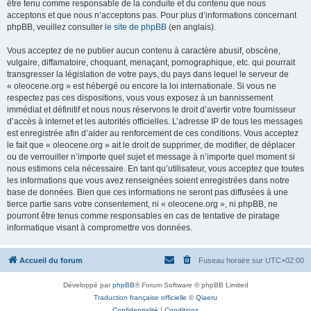
être tenu comme responsable de la conduite et du contenu que nous
acceptons et que nous n’acceptons pas. Pour plus d’informations concernant
phpBB, veuillez consulter
le site de phpBB
(en anglais).
Vous acceptez de ne publier aucun contenu à caractère abusif, obscène,
vulgaire, diffamatoire, choquant, menaçant, pornographique, etc. qui pourrait
transgresser la législation de votre pays, du pays dans lequel le serveur de
« oleocene.org » est hébergé ou encore la loi internationale. Si vous ne
respectez pas ces dispositions, vous vous exposez à un bannissement
immédiat et définitif et nous nous réservons le droit d’avertir votre fournisseur
d’accès à internet et les autorités officielles. L’adresse IP de tous les messages
est enregistrée afin d’aider au renforcement de ces conditions. Vous acceptez
le fait que « oleocene.org » ait le droit de supprimer, de modifier, de déplacer
ou de verrouiller n’importe quel sujet et message à n’importe quel moment si
nous estimons cela nécessaire. En tant qu’utilisateur, vous acceptez que toutes
les informations que vous avez renseignées soient enregistrées dans notre
base de données. Bien que ces informations ne seront pas diffusées à une
tierce partie sans votre consentement, ni « oleocene.org », ni phpBB, ne
pourront être tenus comme responsables en cas de tentative de piratage
informatique visant à compromettre vos données.
Accueil du forum
Fuseau horaire sur
UTC+02:00
Développé par
phpBB
® Forum Software © phpBB Limited
Traduction française officielle
©
Qiaeru
Confidentialité
|
Conditions