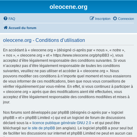
oleocene.org
FAQ
Inscription
Connexion
Accueil du forum
oleocene.org - Conditions d’utilisation
En accédant à « oleocene.org » (désigné ci-après par « nous », « notre »,
« nos », « oleocene.org » et « https://www.oleocene.org/phpBB3 »), vous
acceptez d’être légalement responsable des conditions suivantes. Si vous
n’acceptez pas d’être légalement responsable de toutes les conditions
suivantes, veuillez ne pas utiliser et accéder à « oleocene.org ». Nous
pouvons modifier ces conditions à n’importe quel moment et nous essaierons
de vous informer de ces modifications, bien que nous vous conseillons de
vérifier régulièrement par vous-même. En effet, si vous continuez à participer à
« oleocene.org » après que des modifications aient été effectuées, vous
acceptez d’être légalement responsable des conditions modifiées et mises à
jour.
Nos forums sont développés par phpBB (désignés ci-après par « logiciel
phpBB » et « phpBB Limited ») qui est un logiciel de forum de discussions
déclaré sous la «
licence publique générale GNU 2.0
» et qui peut être
téléchargé sur
le site de phpBB
(en anglais). Le logiciel phpBB a pour seul but
de faciliter les discussions sur internet et phpBB Limited ne peut en aucun cas