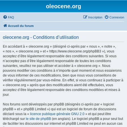
oleocene.org
FAQ
Inscription
Connexion
Accueil du forum
oleocene.org - Conditions d’utilisation
En accédant à « oleocene.org » (désigné ci-après par « nous », « notre »,
« nos », « oleocene.org » et « https://www.oleocene.org/phpBB3 »), vous
acceptez d’être légalement responsable des conditions suivantes. Si vous
n’acceptez pas d’être légalement responsable de toutes les conditions
suivantes, veuillez ne pas utiliser et accéder à « oleocene.org ». Nous
pouvons modifier ces conditions à n’importe quel moment et nous essaierons
de vous informer de ces modifications, bien que nous vous conseillons de
vérifier régulièrement par vous-même. En effet, si vous continuez à participer à
« oleocene.org » après que des modifications aient été effectuées, vous
acceptez d’être légalement responsable des conditions modifiées et mises à
jour.
Nos forums sont développés par phpBB (désignés ci-après par « logiciel
phpBB » et « phpBB Limited ») qui est un logiciel de forum de discussions
déclaré sous la «
licence publique générale GNU 2.0
» et qui peut être
téléchargé sur
le site de phpBB
(en anglais). Le logiciel phpBB a pour seul but
de faciliter les discussions sur internet et phpBB Limited ne peut en aucun cas