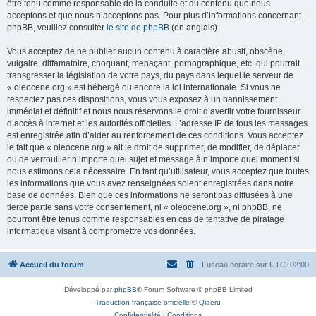
être tenu comme responsable de la conduite et du contenu que nous
acceptons et que nous n’acceptons pas. Pour plus d’informations concernant
phpBB, veuillez consulter
le site de phpBB
(en anglais).
Vous acceptez de ne publier aucun contenu à caractère abusif, obscène,
vulgaire, diffamatoire, choquant, menaçant, pornographique, etc. qui pourrait
transgresser la législation de votre pays, du pays dans lequel le serveur de
« oleocene.org » est hébergé ou encore la loi internationale. Si vous ne
respectez pas ces dispositions, vous vous exposez à un bannissement
immédiat et définitif et nous nous réservons le droit d’avertir votre fournisseur
d’accès à internet et les autorités officielles. L’adresse IP de tous les messages
est enregistrée afin d’aider au renforcement de ces conditions. Vous acceptez
le fait que « oleocene.org » ait le droit de supprimer, de modifier, de déplacer
ou de verrouiller n’importe quel sujet et message à n’importe quel moment si
nous estimons cela nécessaire. En tant qu’utilisateur, vous acceptez que toutes
les informations que vous avez renseignées soient enregistrées dans notre
base de données. Bien que ces informations ne seront pas diffusées à une
tierce partie sans votre consentement, ni « oleocene.org », ni phpBB, ne
pourront être tenus comme responsables en cas de tentative de piratage
informatique visant à compromettre vos données.
Accueil du forum
Fuseau horaire sur
UTC+02:00
Développé par
phpBB
® Forum Software © phpBB Limited
Traduction française officielle
©
Qiaeru
Confidentialité
|
Conditions