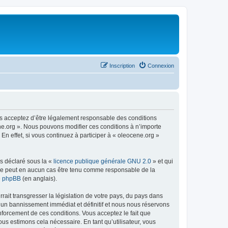
Inscription
Connexion
us acceptez d’être légalement responsable des conditions
ene.org ». Nous pouvons modifier ces conditions à n’importe
n effet, si vous continuez à participer à « oleocene.org »
ns déclaré sous la «
licence publique générale GNU 2.0
» et qui
ed ne peut en aucun cas être tenu comme responsable de la
de phpBB
(en anglais).
ait transgresser la législation de votre pays, du pays dans
à un bannissement immédiat et définitif et nous nous réservons
renforcement de ces conditions. Vous acceptez le fait que
ous estimons cela nécessaire. En tant qu’utilisateur, vous