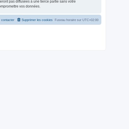
ont pas diffusées à une tierce partie sans votre
compromettre vos données.
 contacter
Supprimer les cookies
Fuseau horaire sur
UTC+02:00