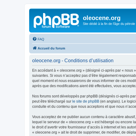
oleocene.org
Site dédié à la fin de l'âge du pétrole
FAQ
Accueil du forum
oleocene.org - Conditions d’utilisation
En accédant à « oleocene.org » (désigné ci-après par « nous »
suivantes. Si vous n’acceptez pas d’être légalement responsable
quel moment et nous essaierons de vous informer de ces modific
après que des modifications aient été effectuées, vous accepte
Nos forums sont développés par phpBB (désignés ci-après par «
peut être téléchargé sur
le site de phpBB
(en anglais). Le logic
conduite et du contenu que nous acceptons et que nous n’acce
Vous acceptez de ne publier aucun contenu à caractère abusif, 
lequel le serveur de « oleocene.org » est hébergé ou encore la
le droit d’avertir votre fournisseur d’accès à internet et les au
« oleocene.org » ait le droit de supprimer, de modifier, de dép