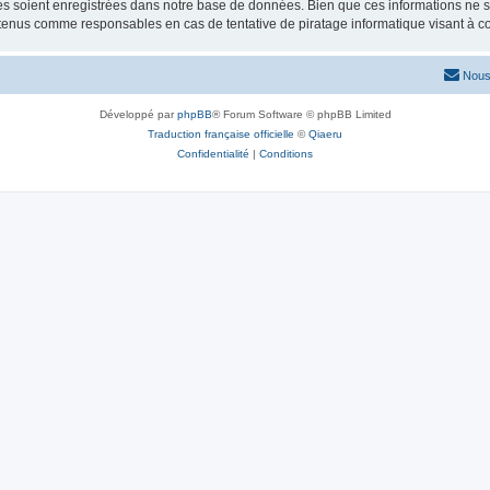
 soient enregistrées dans notre base de données. Bien que ces informations ne ser
 tenus comme responsables en cas de tentative de piratage informatique visant à 
Nous
Développé par
phpBB
® Forum Software © phpBB Limited
Traduction française officielle
©
Qiaeru
Confidentialité
|
Conditions