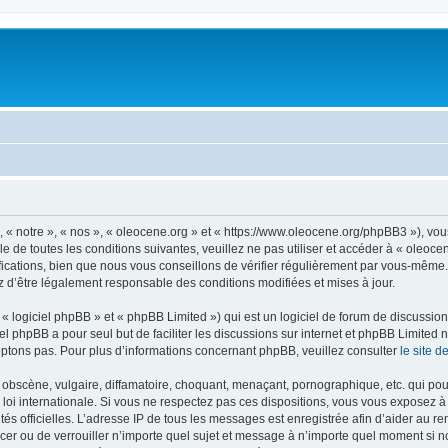
, « notre », « nos », « oleocene.org » et « https://www.oleocene.org/phpBB3 »), vo
 de toutes les conditions suivantes, veuillez ne pas utiliser et accéder à « oleoc
ations, bien que nous vous conseillons de vérifier régulièrement par vous-même. E
z d’être légalement responsable des conditions modifiées et mises à jour.
 logiciel phpBB » et « phpBB Limited ») qui est un logiciel de forum de discussio
iel phpBB a pour seul but de faciliter les discussions sur internet et phpBB Limit
ptons pas. Pour plus d’informations concernant phpBB, veuillez consulter
le site 
obscène, vulgaire, diffamatoire, choquant, menaçant, pornographique, etc. qui pourr
 loi internationale. Si vous ne respectez pas ces dispositions, vous vous exposez 
torités officielles. L’adresse IP de tous les messages est enregistrée afin d’aider au 
lacer ou de verrouiller n’importe quel sujet et message à n’importe quel moment si n