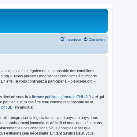
Inscription
Connexion
us acceptez d’être légalement responsable des conditions
ene.org ». Nous pouvons modifier ces conditions à n’importe
n effet, si vous continuez à participer à « oleocene.org »
ns déclaré sous la «
licence publique générale GNU 2.0
» et qui
ed ne peut en aucun cas être tenu comme responsable de la
de phpBB
(en anglais).
ait transgresser la législation de votre pays, du pays dans
à un bannissement immédiat et définitif et nous nous réservons
renforcement de ces conditions. Vous acceptez le fait que
ous estimons cela nécessaire. En tant qu’utilisateur, vous