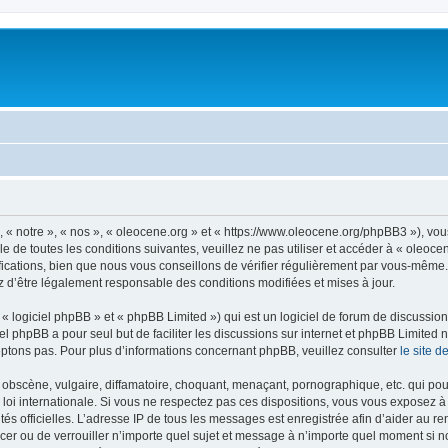
, « notre », « nos », « oleocene.org » et « https://www.oleocene.org/phpBB3 »), vo
 de toutes les conditions suivantes, veuillez ne pas utiliser et accéder à « oleoc
ations, bien que nous vous conseillons de vérifier régulièrement par vous-même. E
z d’être légalement responsable des conditions modifiées et mises à jour.
 logiciel phpBB » et « phpBB Limited ») qui est un logiciel de forum de discussio
iel phpBB a pour seul but de faciliter les discussions sur internet et phpBB Limit
ptons pas. Pour plus d’informations concernant phpBB, veuillez consulter
le site 
obscène, vulgaire, diffamatoire, choquant, menaçant, pornographique, etc. qui pourr
 loi internationale. Si vous ne respectez pas ces dispositions, vous vous exposez 
torités officielles. L’adresse IP de tous les messages est enregistrée afin d’aider au 
lacer ou de verrouiller n’importe quel sujet et message à n’importe quel moment si n