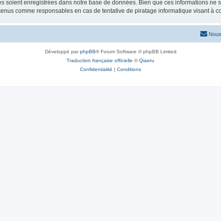
 soient enregistrées dans notre base de données. Bien que ces informations ne ser
 tenus comme responsables en cas de tentative de piratage informatique visant à 
Nous
Développé par
phpBB
® Forum Software © phpBB Limited
Traduction française officielle
©
Qiaeru
Confidentialité
|
Conditions