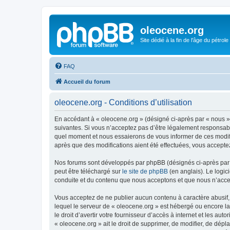
oleocene.org
Site dédié à la fin de l'âge du pétrole
FAQ
Accueil du forum
oleocene.org - Conditions d’utilisation
En accédant à « oleocene.org » (désigné ci-après par « nous »
suivantes. Si vous n’acceptez pas d’être légalement responsable
quel moment et nous essaierons de vous informer de ces modific
après que des modifications aient été effectuées, vous accepte
Nos forums sont développés par phpBB (désignés ci-après par «
peut être téléchargé sur
le site de phpBB
(en anglais). Le logic
conduite et du contenu que nous acceptons et que nous n’acce
Vous acceptez de ne publier aucun contenu à caractère abusif, 
lequel le serveur de « oleocene.org » est hébergé ou encore la
le droit d’avertir votre fournisseur d’accès à internet et les au
« oleocene.org » ait le droit de supprimer, de modifier, de dép