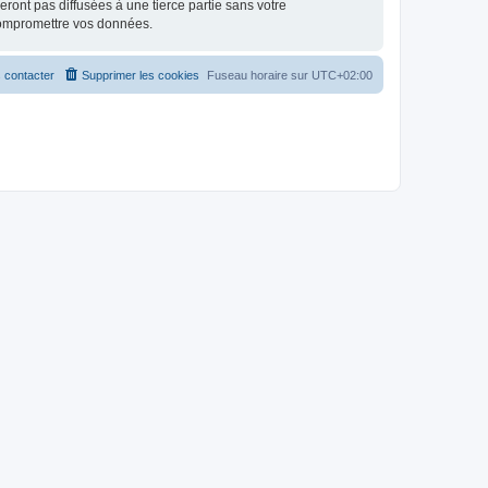
ont pas diffusées à une tierce partie sans votre
compromettre vos données.
 contacter
Supprimer les cookies
Fuseau horaire sur
UTC+02:00