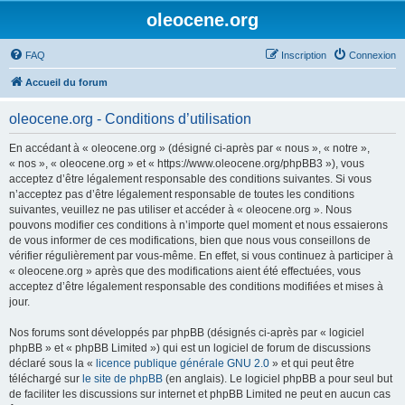
oleocene.org
FAQ
Inscription
Connexion
Accueil du forum
oleocene.org - Conditions d’utilisation
En accédant à « oleocene.org » (désigné ci-après par « nous », « notre »,
« nos », « oleocene.org » et « https://www.oleocene.org/phpBB3 »), vous
acceptez d’être légalement responsable des conditions suivantes. Si vous
n’acceptez pas d’être légalement responsable de toutes les conditions
suivantes, veuillez ne pas utiliser et accéder à « oleocene.org ». Nous
pouvons modifier ces conditions à n’importe quel moment et nous essaierons
de vous informer de ces modifications, bien que nous vous conseillons de
vérifier régulièrement par vous-même. En effet, si vous continuez à participer à
« oleocene.org » après que des modifications aient été effectuées, vous
acceptez d’être légalement responsable des conditions modifiées et mises à
jour.
Nos forums sont développés par phpBB (désignés ci-après par « logiciel
phpBB » et « phpBB Limited ») qui est un logiciel de forum de discussions
déclaré sous la «
licence publique générale GNU 2.0
» et qui peut être
téléchargé sur
le site de phpBB
(en anglais). Le logiciel phpBB a pour seul but
de faciliter les discussions sur internet et phpBB Limited ne peut en aucun cas