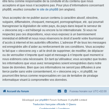
être tenu comme responsable de la conduite et du contenu que nous
acceptons et que nous n’acceptons pas. Pour plus d’informations concernant
phpBB, veuillez consulter
le site de phpBB
(en anglais).
Vous acceptez de ne publier aucun contenu à caractère abusif, obscène,
vulgaire, diffamatoire, choquant, menaçant, pornographique, etc. qui pourrait
transgresser la législation de votre pays, du pays dans lequel le serveur de
« oleocene.org » est hébergé ou encore la loi internationale. Si vous ne
respectez pas ces dispositions, vous vous exposez à un bannissement
immédiat et définitif et nous nous réservons le droit d’avertir votre fournisseur
d’accès à internet et les autorités officielles. L’adresse IP de tous les messages
est enregistrée afin d’aider au renforcement de ces conditions. Vous acceptez
le fait que « oleocene.org » ait le droit de supprimer, de modifier, de déplacer
ou de verrouiller n’importe quel sujet et message à n’importe quel moment si
nous estimons cela nécessaire. En tant qu’utilisateur, vous acceptez que toutes
les informations que vous avez renseignées soient enregistrées dans notre
base de données. Bien que ces informations ne seront pas diffusées à une
tierce partie sans votre consentement, ni « oleocene.org », ni phpBB, ne
pourront être tenus comme responsables en cas de tentative de piratage
informatique visant à compromettre vos données.
Accueil du forum
Fuseau horaire sur
UTC+02:00
Développé par
phpBB
® Forum Software © phpBB Limited
Traduction française officielle
©
Qiaeru
Confidentialité
|
Conditions