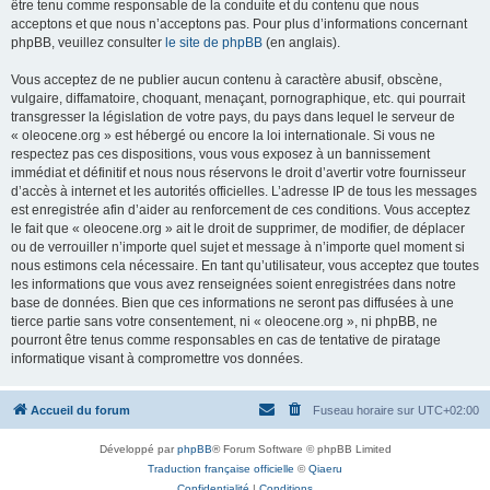
être tenu comme responsable de la conduite et du contenu que nous
acceptons et que nous n’acceptons pas. Pour plus d’informations concernant
phpBB, veuillez consulter
le site de phpBB
(en anglais).
Vous acceptez de ne publier aucun contenu à caractère abusif, obscène,
vulgaire, diffamatoire, choquant, menaçant, pornographique, etc. qui pourrait
transgresser la législation de votre pays, du pays dans lequel le serveur de
« oleocene.org » est hébergé ou encore la loi internationale. Si vous ne
respectez pas ces dispositions, vous vous exposez à un bannissement
immédiat et définitif et nous nous réservons le droit d’avertir votre fournisseur
d’accès à internet et les autorités officielles. L’adresse IP de tous les messages
est enregistrée afin d’aider au renforcement de ces conditions. Vous acceptez
le fait que « oleocene.org » ait le droit de supprimer, de modifier, de déplacer
ou de verrouiller n’importe quel sujet et message à n’importe quel moment si
nous estimons cela nécessaire. En tant qu’utilisateur, vous acceptez que toutes
les informations que vous avez renseignées soient enregistrées dans notre
base de données. Bien que ces informations ne seront pas diffusées à une
tierce partie sans votre consentement, ni « oleocene.org », ni phpBB, ne
pourront être tenus comme responsables en cas de tentative de piratage
informatique visant à compromettre vos données.
Accueil du forum
Fuseau horaire sur
UTC+02:00
Développé par
phpBB
® Forum Software © phpBB Limited
Traduction française officielle
©
Qiaeru
Confidentialité
|
Conditions