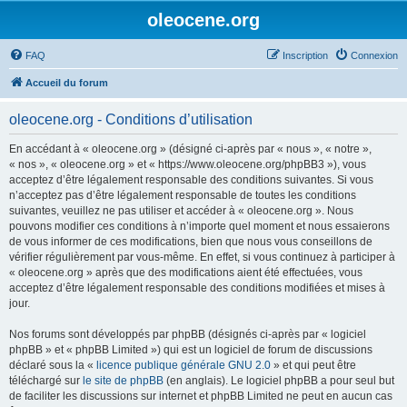
oleocene.org
FAQ
Inscription
Connexion
Accueil du forum
oleocene.org - Conditions d’utilisation
En accédant à « oleocene.org » (désigné ci-après par « nous », « notre »,
« nos », « oleocene.org » et « https://www.oleocene.org/phpBB3 »), vous
acceptez d’être légalement responsable des conditions suivantes. Si vous
n’acceptez pas d’être légalement responsable de toutes les conditions
suivantes, veuillez ne pas utiliser et accéder à « oleocene.org ». Nous
pouvons modifier ces conditions à n’importe quel moment et nous essaierons
de vous informer de ces modifications, bien que nous vous conseillons de
vérifier régulièrement par vous-même. En effet, si vous continuez à participer à
« oleocene.org » après que des modifications aient été effectuées, vous
acceptez d’être légalement responsable des conditions modifiées et mises à
jour.
Nos forums sont développés par phpBB (désignés ci-après par « logiciel
phpBB » et « phpBB Limited ») qui est un logiciel de forum de discussions
déclaré sous la «
licence publique générale GNU 2.0
» et qui peut être
téléchargé sur
le site de phpBB
(en anglais). Le logiciel phpBB a pour seul but
de faciliter les discussions sur internet et phpBB Limited ne peut en aucun cas