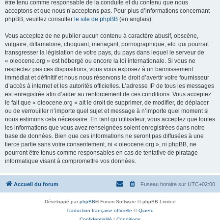
être tenu comme responsable de la conduite et du contenu que nous
acceptons et que nous n’acceptons pas. Pour plus d’informations concernant
phpBB, veuillez consulter
le site de phpBB
(en anglais).
Vous acceptez de ne publier aucun contenu à caractère abusif, obscène,
vulgaire, diffamatoire, choquant, menaçant, pornographique, etc. qui pourrait
transgresser la législation de votre pays, du pays dans lequel le serveur de
« oleocene.org » est hébergé ou encore la loi internationale. Si vous ne
respectez pas ces dispositions, vous vous exposez à un bannissement
immédiat et définitif et nous nous réservons le droit d’avertir votre fournisseur
d’accès à internet et les autorités officielles. L’adresse IP de tous les messages
est enregistrée afin d’aider au renforcement de ces conditions. Vous acceptez
le fait que « oleocene.org » ait le droit de supprimer, de modifier, de déplacer
ou de verrouiller n’importe quel sujet et message à n’importe quel moment si
nous estimons cela nécessaire. En tant qu’utilisateur, vous acceptez que toutes
les informations que vous avez renseignées soient enregistrées dans notre
base de données. Bien que ces informations ne seront pas diffusées à une
tierce partie sans votre consentement, ni « oleocene.org », ni phpBB, ne
pourront être tenus comme responsables en cas de tentative de piratage
informatique visant à compromettre vos données.
Accueil du forum
Fuseau horaire sur
UTC+02:00
Développé par
phpBB
® Forum Software © phpBB Limited
Traduction française officielle
©
Qiaeru
Confidentialité
|
Conditions