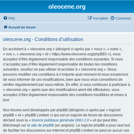
oleocene.org
FAQ
Inscription
Connexion
Accueil du forum
oleocene.org - Conditions d’utilisation
En accédant à « oleocene.org » (désigné ci-après par « nous », « notre »,
« nos », « oleocene.org » et « https://www.oleocene.org/phpBB3 »), vous
acceptez d’être légalement responsable des conditions suivantes. Si vous
n’acceptez pas d’être légalement responsable de toutes les conditions
suivantes, veuillez ne pas utiliser et accéder à « oleocene.org ». Nous
pouvons modifier ces conditions à n’importe quel moment et nous essaierons
de vous informer de ces modifications, bien que nous vous conseillons de
vérifier régulièrement par vous-même. En effet, si vous continuez à participer à
« oleocene.org » après que des modifications aient été effectuées, vous
acceptez d’être légalement responsable des conditions modifiées et mises à
jour.
Nos forums sont développés par phpBB (désignés ci-après par « logiciel
phpBB » et « phpBB Limited ») qui est un logiciel de forum de discussions
déclaré sous la «
licence publique générale GNU 2.0
» et qui peut être
téléchargé sur
le site de phpBB
(en anglais). Le logiciel phpBB a pour seul but
de faciliter les discussions sur internet et phpBB Limited ne peut en aucun cas