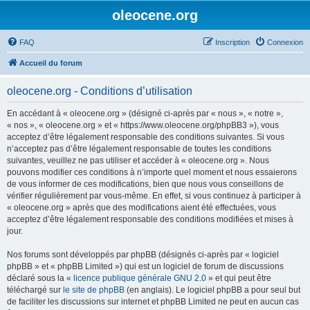
oleocene.org
FAQ
Inscription
Connexion
Accueil du forum
oleocene.org - Conditions d’utilisation
En accédant à « oleocene.org » (désigné ci-après par « nous », « notre »,
« nos », « oleocene.org » et « https://www.oleocene.org/phpBB3 »), vous
acceptez d’être légalement responsable des conditions suivantes. Si vous
n’acceptez pas d’être légalement responsable de toutes les conditions
suivantes, veuillez ne pas utiliser et accéder à « oleocene.org ». Nous
pouvons modifier ces conditions à n’importe quel moment et nous essaierons
de vous informer de ces modifications, bien que nous vous conseillons de
vérifier régulièrement par vous-même. En effet, si vous continuez à participer à
« oleocene.org » après que des modifications aient été effectuées, vous
acceptez d’être légalement responsable des conditions modifiées et mises à
jour.
Nos forums sont développés par phpBB (désignés ci-après par « logiciel
phpBB » et « phpBB Limited ») qui est un logiciel de forum de discussions
déclaré sous la «
licence publique générale GNU 2.0
» et qui peut être
téléchargé sur
le site de phpBB
(en anglais). Le logiciel phpBB a pour seul but
de faciliter les discussions sur internet et phpBB Limited ne peut en aucun cas