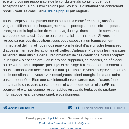
être tenu comme responsable de la conduite et du contenu que nous
acceptons et que nous n’acceptons pas. Pour plus d’informations concernant
phpBB, veuillez consulter
le site de phpBB
(en anglais).
Vous acceptez de ne publier aucun contenu à caractère abusif, obscène,
vulgaire, diffamatoire, choquant, menaçant, pornographique, etc. qui pourrait
transgresser la législation de votre pays, du pays dans lequel le serveur de
« oleocene.org » est hébergé ou encore la loi internationale. Si vous ne
respectez pas ces dispositions, vous vous exposez à un bannissement
immédiat et définitif et nous nous réservons le droit d’avertir votre fournisseur
d’accès à internet et les autorités officielles. L’adresse IP de tous les messages
est enregistrée afin d’aider au renforcement de ces conditions. Vous acceptez
le fait que « oleocene.org » ait le droit de supprimer, de modifier, de déplacer
ou de verrouiller n’importe quel sujet et message à n’importe quel moment si
nous estimons cela nécessaire. En tant qu’utilisateur, vous acceptez que toutes
les informations que vous avez renseignées soient enregistrées dans notre
base de données. Bien que ces informations ne seront pas diffusées à une
tierce partie sans votre consentement, ni « oleocene.org », ni phpBB, ne
pourront être tenus comme responsables en cas de tentative de piratage
informatique visant à compromettre vos données.
Accueil du forum
Fuseau horaire sur
UTC+02:00
Développé par
phpBB
® Forum Software © phpBB Limited
Traduction française officielle
©
Qiaeru
Confidentialité
|
Conditions