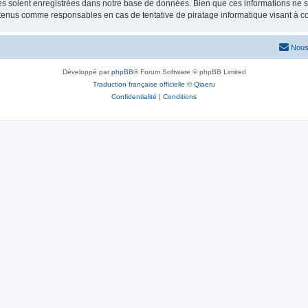
 soient enregistrées dans notre base de données. Bien que ces informations ne ser
 tenus comme responsables en cas de tentative de piratage informatique visant à 
Nous
Développé par
phpBB
® Forum Software © phpBB Limited
Traduction française officielle
©
Qiaeru
Confidentialité
|
Conditions