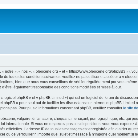
, « notre », « nos », « oleocene.org » et « https://www.oleocene.org/phpBB3 »), vo
 de toutes les conditions suivantes, veuillez ne pas utiliser et accéder à « oleoc
ations, bien que nous vous conseillons de vérifier régulièrement par vous-même. E
z d’être légalement responsable des conditions modifiées et mises à jour.
 logiciel phpBB » et « phpBB Limited ») qui est un logiciel de forum de discussio
iel phpBB a pour seul but de faciliter les discussions sur internet et phpBB Limit
ptons pas. Pour plus d’informations concernant phpBB, veuillez consulter
le site 
obscène, vulgaire, diffamatoire, choquant, menaçant, pornographique, etc. qui pourr
 loi internationale. Si vous ne respectez pas ces dispositions, vous vous exposez 
torités officielles. L’adresse IP de tous les messages est enregistrée afin d’aider au 
lacer ou de verrouiller n’importe quel sujet et message à n’importe quel moment si n