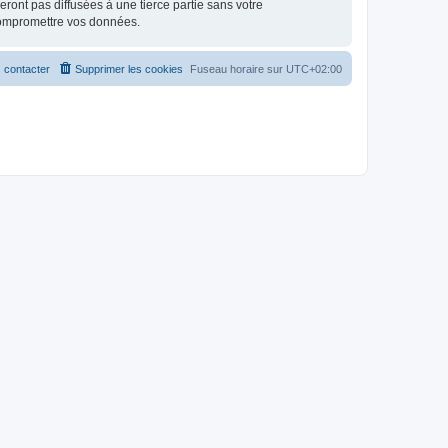
ont pas diffusées à une tierce partie sans votre
compromettre vos données.
 contacter
Supprimer les cookies
Fuseau horaire sur
UTC+02:00