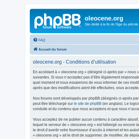
oleocene.org
Site dédié à la fin de l'âge du pétrole
FAQ
Accueil du forum
oleocene.org - Conditions d’utilisation
En accédant à « oleocene.org » (désigné ci-après par « nous »
suivantes. Si vous n’acceptez pas d’être légalement responsable
quel moment et nous essaierons de vous informer de ces modific
après que des modifications aient été effectuées, vous accepte
Nos forums sont développés par phpBB (désignés ci-après par «
peut être téléchargé sur
le site de phpBB
(en anglais). Le logic
conduite et du contenu que nous acceptons et que nous n’acce
Vous acceptez de ne publier aucun contenu à caractère abusif, 
lequel le serveur de « oleocene.org » est hébergé ou encore la
le droit d’avertir votre fournisseur d’accès à internet et les au
« oleocene.org » ait le droit de supprimer, de modifier, de dép