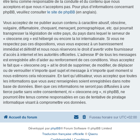
être tenu comme responsable de la conduite et du contenu que nous
acceptons et que nous n’acceptons pas. Pour plus d’informations concernant
phpBB, veuillez consulter
le site de phpBB
(en anglais).
Vous acceptez de ne publier aucun contenu à caractère abusif, obscène,
vulgaire, diffamatoire, choquant, menaçant, pornographique, etc. qui pourrait
transgresser la législation de votre pays, du pays dans lequel le serveur de
« oleocene.org » est hébergé ou encore la loi internationale. Si vous ne
respectez pas ces dispositions, vous vous exposez à un bannissement
immédiat et définitif et nous nous réservons le droit d’avertir votre fournisseur
d’accès à internet et les autorités officielles. L’adresse IP de tous les messages
est enregistrée afin d’aider au renforcement de ces conditions. Vous acceptez
le fait que « oleocene.org » ait le droit de supprimer, de modifier, de déplacer
ou de verrouiller n’importe quel sujet et message à n’importe quel moment si
nous estimons cela nécessaire. En tant qu’utilisateur, vous acceptez que toutes
les informations que vous avez renseignées soient enregistrées dans notre
base de données. Bien que ces informations ne seront pas diffusées à une
tierce partie sans votre consentement, ni « oleocene.org », ni phpBB, ne
pourront être tenus comme responsables en cas de tentative de piratage
informatique visant à compromettre vos données.
Accueil du forum
Fuseau horaire sur
UTC+02:00
Développé par
phpBB
® Forum Software © phpBB Limited
Traduction française officielle
©
Qiaeru
Confidentialité
|
Conditions