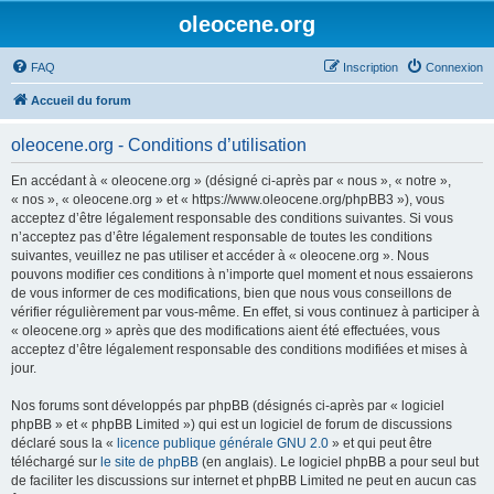
oleocene.org
FAQ
Inscription
Connexion
Accueil du forum
oleocene.org - Conditions d’utilisation
En accédant à « oleocene.org » (désigné ci-après par « nous », « notre »,
« nos », « oleocene.org » et « https://www.oleocene.org/phpBB3 »), vous
acceptez d’être légalement responsable des conditions suivantes. Si vous
n’acceptez pas d’être légalement responsable de toutes les conditions
suivantes, veuillez ne pas utiliser et accéder à « oleocene.org ». Nous
pouvons modifier ces conditions à n’importe quel moment et nous essaierons
de vous informer de ces modifications, bien que nous vous conseillons de
vérifier régulièrement par vous-même. En effet, si vous continuez à participer à
« oleocene.org » après que des modifications aient été effectuées, vous
acceptez d’être légalement responsable des conditions modifiées et mises à
jour.
Nos forums sont développés par phpBB (désignés ci-après par « logiciel
phpBB » et « phpBB Limited ») qui est un logiciel de forum de discussions
déclaré sous la «
licence publique générale GNU 2.0
» et qui peut être
téléchargé sur
le site de phpBB
(en anglais). Le logiciel phpBB a pour seul but
de faciliter les discussions sur internet et phpBB Limited ne peut en aucun cas