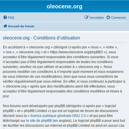
oleocene.org
FAQ
Inscription
Connexion
Accueil du forum
oleocene.org - Conditions d’utilisation
En accédant à « oleocene.org » (désigné ci-après par « nous », « notre »,
« nos », « oleocene.org » et « https://www.oleocene.org/phpBB3 »), vous
acceptez d’être légalement responsable des conditions suivantes. Si vous
n’acceptez pas d’être légalement responsable de toutes les conditions
suivantes, veuillez ne pas utiliser et accéder à « oleocene.org ». Nous
pouvons modifier ces conditions à n’importe quel moment et nous essaierons
de vous informer de ces modifications, bien que nous vous conseillons de
vérifier régulièrement par vous-même. En effet, si vous continuez à participer à
« oleocene.org » après que des modifications aient été effectuées, vous
acceptez d’être légalement responsable des conditions modifiées et mises à
jour.
Nos forums sont développés par phpBB (désignés ci-après par « logiciel
phpBB » et « phpBB Limited ») qui est un logiciel de forum de discussions
déclaré sous la «
licence publique générale GNU 2.0
» et qui peut être
téléchargé sur
le site de phpBB
(en anglais). Le logiciel phpBB a pour seul but
de faciliter les discussions sur internet et phpBB Limited ne peut en aucun cas