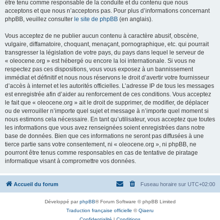
être tenu comme responsable de la conduite et du contenu que nous
acceptons et que nous n’acceptons pas. Pour plus d’informations concernant
phpBB, veuillez consulter
le site de phpBB
(en anglais).
Vous acceptez de ne publier aucun contenu à caractère abusif, obscène,
vulgaire, diffamatoire, choquant, menaçant, pornographique, etc. qui pourrait
transgresser la législation de votre pays, du pays dans lequel le serveur de
« oleocene.org » est hébergé ou encore la loi internationale. Si vous ne
respectez pas ces dispositions, vous vous exposez à un bannissement
immédiat et définitif et nous nous réservons le droit d’avertir votre fournisseur
d’accès à internet et les autorités officielles. L’adresse IP de tous les messages
est enregistrée afin d’aider au renforcement de ces conditions. Vous acceptez
le fait que « oleocene.org » ait le droit de supprimer, de modifier, de déplacer
ou de verrouiller n’importe quel sujet et message à n’importe quel moment si
nous estimons cela nécessaire. En tant qu’utilisateur, vous acceptez que toutes
les informations que vous avez renseignées soient enregistrées dans notre
base de données. Bien que ces informations ne seront pas diffusées à une
tierce partie sans votre consentement, ni « oleocene.org », ni phpBB, ne
pourront être tenus comme responsables en cas de tentative de piratage
informatique visant à compromettre vos données.
Accueil du forum
Fuseau horaire sur
UTC+02:00
Développé par
phpBB
® Forum Software © phpBB Limited
Traduction française officielle
©
Qiaeru
Confidentialité
|
Conditions