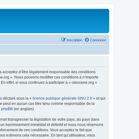
Inscription
Connexion
us acceptez d’être légalement responsable des conditions
ene.org ». Nous pouvons modifier ces conditions à n’importe
n effet, si vous continuez à participer à « oleocene.org »
ns déclaré sous la «
licence publique générale GNU 2.0
» et qui
ed ne peut en aucun cas être tenu comme responsable de la
de phpBB
(en anglais).
ait transgresser la législation de votre pays, du pays dans
à un bannissement immédiat et définitif et nous nous réservons
renforcement de ces conditions. Vous acceptez le fait que
ous estimons cela nécessaire. En tant qu’utilisateur, vous