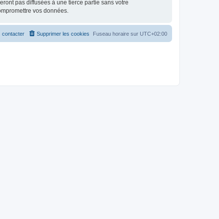
ont pas diffusées à une tierce partie sans votre
compromettre vos données.
 contacter
Supprimer les cookies
Fuseau horaire sur
UTC+02:00