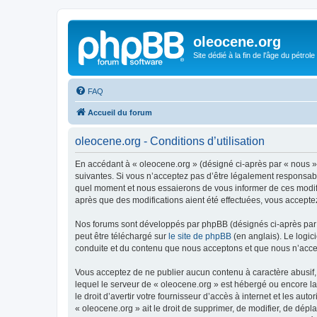
oleocene.org
Site dédié à la fin de l'âge du pétrole
FAQ
Accueil du forum
oleocene.org - Conditions d’utilisation
En accédant à « oleocene.org » (désigné ci-après par « nous »
suivantes. Si vous n’acceptez pas d’être légalement responsable
quel moment et nous essaierons de vous informer de ces modific
après que des modifications aient été effectuées, vous accepte
Nos forums sont développés par phpBB (désignés ci-après par «
peut être téléchargé sur
le site de phpBB
(en anglais). Le logic
conduite et du contenu que nous acceptons et que nous n’acce
Vous acceptez de ne publier aucun contenu à caractère abusif, 
lequel le serveur de « oleocene.org » est hébergé ou encore la
le droit d’avertir votre fournisseur d’accès à internet et les au
« oleocene.org » ait le droit de supprimer, de modifier, de dép