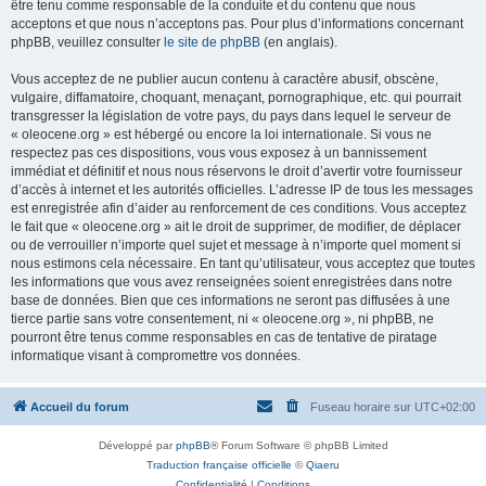
être tenu comme responsable de la conduite et du contenu que nous
acceptons et que nous n’acceptons pas. Pour plus d’informations concernant
phpBB, veuillez consulter
le site de phpBB
(en anglais).
Vous acceptez de ne publier aucun contenu à caractère abusif, obscène,
vulgaire, diffamatoire, choquant, menaçant, pornographique, etc. qui pourrait
transgresser la législation de votre pays, du pays dans lequel le serveur de
« oleocene.org » est hébergé ou encore la loi internationale. Si vous ne
respectez pas ces dispositions, vous vous exposez à un bannissement
immédiat et définitif et nous nous réservons le droit d’avertir votre fournisseur
d’accès à internet et les autorités officielles. L’adresse IP de tous les messages
est enregistrée afin d’aider au renforcement de ces conditions. Vous acceptez
le fait que « oleocene.org » ait le droit de supprimer, de modifier, de déplacer
ou de verrouiller n’importe quel sujet et message à n’importe quel moment si
nous estimons cela nécessaire. En tant qu’utilisateur, vous acceptez que toutes
les informations que vous avez renseignées soient enregistrées dans notre
base de données. Bien que ces informations ne seront pas diffusées à une
tierce partie sans votre consentement, ni « oleocene.org », ni phpBB, ne
pourront être tenus comme responsables en cas de tentative de piratage
informatique visant à compromettre vos données.
Accueil du forum
Fuseau horaire sur
UTC+02:00
Développé par
phpBB
® Forum Software © phpBB Limited
Traduction française officielle
©
Qiaeru
Confidentialité
|
Conditions