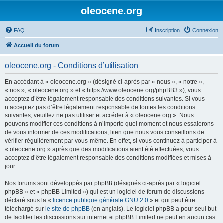
oleocene.org
FAQ
Inscription
Connexion
Accueil du forum
oleocene.org - Conditions d’utilisation
En accédant à « oleocene.org » (désigné ci-après par « nous », « notre »,
« nos », « oleocene.org » et « https://www.oleocene.org/phpBB3 »), vous
acceptez d’être légalement responsable des conditions suivantes. Si vous
n’acceptez pas d’être légalement responsable de toutes les conditions
suivantes, veuillez ne pas utiliser et accéder à « oleocene.org ». Nous
pouvons modifier ces conditions à n’importe quel moment et nous essaierons
de vous informer de ces modifications, bien que nous vous conseillons de
vérifier régulièrement par vous-même. En effet, si vous continuez à participer à
« oleocene.org » après que des modifications aient été effectuées, vous
acceptez d’être légalement responsable des conditions modifiées et mises à
jour.
Nos forums sont développés par phpBB (désignés ci-après par « logiciel
phpBB » et « phpBB Limited ») qui est un logiciel de forum de discussions
déclaré sous la «
licence publique générale GNU 2.0
» et qui peut être
téléchargé sur
le site de phpBB
(en anglais). Le logiciel phpBB a pour seul but
de faciliter les discussions sur internet et phpBB Limited ne peut en aucun cas