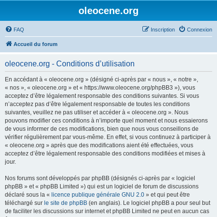
oleocene.org
FAQ
Inscription
Connexion
Accueil du forum
oleocene.org - Conditions d’utilisation
En accédant à « oleocene.org » (désigné ci-après par « nous », « notre »,
« nos », « oleocene.org » et « https://www.oleocene.org/phpBB3 »), vous
acceptez d’être légalement responsable des conditions suivantes. Si vous
n’acceptez pas d’être légalement responsable de toutes les conditions
suivantes, veuillez ne pas utiliser et accéder à « oleocene.org ». Nous
pouvons modifier ces conditions à n’importe quel moment et nous essaierons
de vous informer de ces modifications, bien que nous vous conseillons de
vérifier régulièrement par vous-même. En effet, si vous continuez à participer à
« oleocene.org » après que des modifications aient été effectuées, vous
acceptez d’être légalement responsable des conditions modifiées et mises à
jour.
Nos forums sont développés par phpBB (désignés ci-après par « logiciel
phpBB » et « phpBB Limited ») qui est un logiciel de forum de discussions
déclaré sous la «
licence publique générale GNU 2.0
» et qui peut être
téléchargé sur
le site de phpBB
(en anglais). Le logiciel phpBB a pour seul but
de faciliter les discussions sur internet et phpBB Limited ne peut en aucun cas