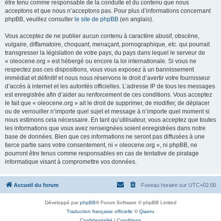
être tenu comme responsable de la conduite et du contenu que nous
acceptons et que nous n’acceptons pas. Pour plus d’informations concernant
phpBB, veuillez consulter
le site de phpBB
(en anglais).
Vous acceptez de ne publier aucun contenu à caractère abusif, obscène,
vulgaire, diffamatoire, choquant, menaçant, pornographique, etc. qui pourrait
transgresser la législation de votre pays, du pays dans lequel le serveur de
« oleocene.org » est hébergé ou encore la loi internationale. Si vous ne
respectez pas ces dispositions, vous vous exposez à un bannissement
immédiat et définitif et nous nous réservons le droit d’avertir votre fournisseur
d’accès à internet et les autorités officielles. L’adresse IP de tous les messages
est enregistrée afin d’aider au renforcement de ces conditions. Vous acceptez
le fait que « oleocene.org » ait le droit de supprimer, de modifier, de déplacer
ou de verrouiller n’importe quel sujet et message à n’importe quel moment si
nous estimons cela nécessaire. En tant qu’utilisateur, vous acceptez que toutes
les informations que vous avez renseignées soient enregistrées dans notre
base de données. Bien que ces informations ne seront pas diffusées à une
tierce partie sans votre consentement, ni « oleocene.org », ni phpBB, ne
pourront être tenus comme responsables en cas de tentative de piratage
informatique visant à compromettre vos données.
Accueil du forum
Fuseau horaire sur
UTC+02:00
Développé par
phpBB
® Forum Software © phpBB Limited
Traduction française officielle
©
Qiaeru
Confidentialité
|
Conditions