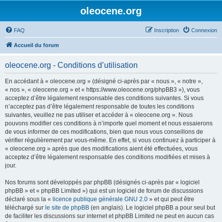
oleocene.org
FAQ
Inscription
Connexion
Accueil du forum
oleocene.org - Conditions d’utilisation
En accédant à « oleocene.org » (désigné ci-après par « nous », « notre »,
« nos », « oleocene.org » et « https://www.oleocene.org/phpBB3 »), vous
acceptez d’être légalement responsable des conditions suivantes. Si vous
n’acceptez pas d’être légalement responsable de toutes les conditions
suivantes, veuillez ne pas utiliser et accéder à « oleocene.org ». Nous
pouvons modifier ces conditions à n’importe quel moment et nous essaierons
de vous informer de ces modifications, bien que nous vous conseillons de
vérifier régulièrement par vous-même. En effet, si vous continuez à participer à
« oleocene.org » après que des modifications aient été effectuées, vous
acceptez d’être légalement responsable des conditions modifiées et mises à
jour.
Nos forums sont développés par phpBB (désignés ci-après par « logiciel
phpBB » et « phpBB Limited ») qui est un logiciel de forum de discussions
déclaré sous la «
licence publique générale GNU 2.0
» et qui peut être
téléchargé sur
le site de phpBB
(en anglais). Le logiciel phpBB a pour seul but
de faciliter les discussions sur internet et phpBB Limited ne peut en aucun cas