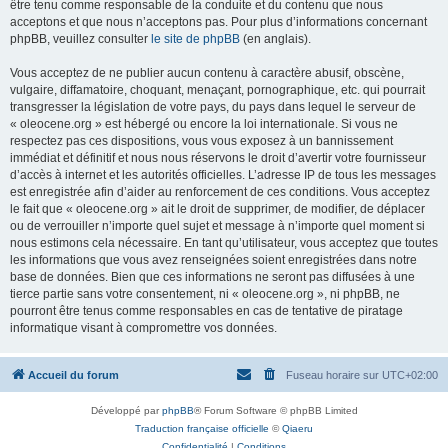
être tenu comme responsable de la conduite et du contenu que nous
acceptons et que nous n’acceptons pas. Pour plus d’informations concernant
phpBB, veuillez consulter
le site de phpBB
(en anglais).
Vous acceptez de ne publier aucun contenu à caractère abusif, obscène,
vulgaire, diffamatoire, choquant, menaçant, pornographique, etc. qui pourrait
transgresser la législation de votre pays, du pays dans lequel le serveur de
« oleocene.org » est hébergé ou encore la loi internationale. Si vous ne
respectez pas ces dispositions, vous vous exposez à un bannissement
immédiat et définitif et nous nous réservons le droit d’avertir votre fournisseur
d’accès à internet et les autorités officielles. L’adresse IP de tous les messages
est enregistrée afin d’aider au renforcement de ces conditions. Vous acceptez
le fait que « oleocene.org » ait le droit de supprimer, de modifier, de déplacer
ou de verrouiller n’importe quel sujet et message à n’importe quel moment si
nous estimons cela nécessaire. En tant qu’utilisateur, vous acceptez que toutes
les informations que vous avez renseignées soient enregistrées dans notre
base de données. Bien que ces informations ne seront pas diffusées à une
tierce partie sans votre consentement, ni « oleocene.org », ni phpBB, ne
pourront être tenus comme responsables en cas de tentative de piratage
informatique visant à compromettre vos données.
Accueil du forum
Fuseau horaire sur
UTC+02:00
Développé par
phpBB
® Forum Software © phpBB Limited
Traduction française officielle
©
Qiaeru
Confidentialité
|
Conditions