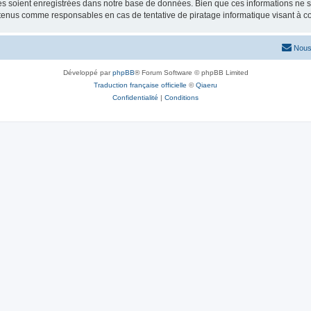
 soient enregistrées dans notre base de données. Bien que ces informations ne ser
 tenus comme responsables en cas de tentative de piratage informatique visant à 
Nous
Développé par
phpBB
® Forum Software © phpBB Limited
Traduction française officielle
©
Qiaeru
Confidentialité
|
Conditions