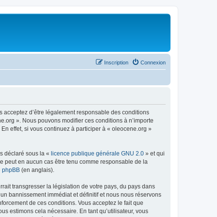
Inscription
Connexion
us acceptez d’être légalement responsable des conditions
ene.org ». Nous pouvons modifier ces conditions à n’importe
n effet, si vous continuez à participer à « oleocene.org »
ns déclaré sous la «
licence publique générale GNU 2.0
» et qui
ed ne peut en aucun cas être tenu comme responsable de la
de phpBB
(en anglais).
ait transgresser la législation de votre pays, du pays dans
à un bannissement immédiat et définitif et nous nous réservons
renforcement de ces conditions. Vous acceptez le fait que
ous estimons cela nécessaire. En tant qu’utilisateur, vous