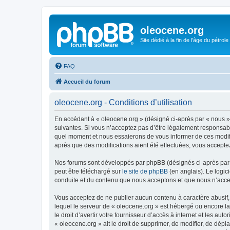
oleocene.org
Site dédié à la fin de l'âge du pétrole
FAQ
Accueil du forum
oleocene.org - Conditions d’utilisation
En accédant à « oleocene.org » (désigné ci-après par « nous »
suivantes. Si vous n’acceptez pas d’être légalement responsable
quel moment et nous essaierons de vous informer de ces modific
après que des modifications aient été effectuées, vous accepte
Nos forums sont développés par phpBB (désignés ci-après par «
peut être téléchargé sur
le site de phpBB
(en anglais). Le logic
conduite et du contenu que nous acceptons et que nous n’acce
Vous acceptez de ne publier aucun contenu à caractère abusif, 
lequel le serveur de « oleocene.org » est hébergé ou encore la
le droit d’avertir votre fournisseur d’accès à internet et les au
« oleocene.org » ait le droit de supprimer, de modifier, de dép