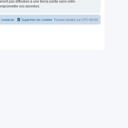
ont pas diffusées à une tierce partie sans votre
compromettre vos données.
 contacter
Supprimer les cookies
Fuseau horaire sur
UTC+02:00