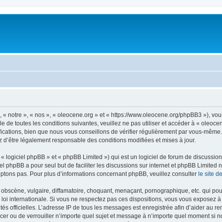
, « notre », « nos », « oleocene.org » et « https://www.oleocene.org/phpBB3 »), vo
 de toutes les conditions suivantes, veuillez ne pas utiliser et accéder à « oleoc
ations, bien que nous vous conseillons de vérifier régulièrement par vous-même. E
z d’être légalement responsable des conditions modifiées et mises à jour.
 logiciel phpBB » et « phpBB Limited ») qui est un logiciel de forum de discussio
iel phpBB a pour seul but de faciliter les discussions sur internet et phpBB Limit
ptons pas. Pour plus d’informations concernant phpBB, veuillez consulter
le site 
obscène, vulgaire, diffamatoire, choquant, menaçant, pornographique, etc. qui pourr
 loi internationale. Si vous ne respectez pas ces dispositions, vous vous exposez 
torités officielles. L’adresse IP de tous les messages est enregistrée afin d’aider au 
lacer ou de verrouiller n’importe quel sujet et message à n’importe quel moment si n