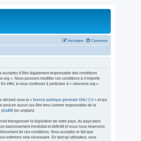
Inscription
Connexion
us acceptez d’être légalement responsable des conditions
ene.org ». Nous pouvons modifier ces conditions à n’importe
n effet, si vous continuez à participer à « oleocene.org »
ns déclaré sous la «
licence publique générale GNU 2.0
» et qui
ed ne peut en aucun cas être tenu comme responsable de la
de phpBB
(en anglais).
ait transgresser la législation de votre pays, du pays dans
à un bannissement immédiat et définitif et nous nous réservons
renforcement de ces conditions. Vous acceptez le fait que
ous estimons cela nécessaire. En tant qu’utilisateur, vous