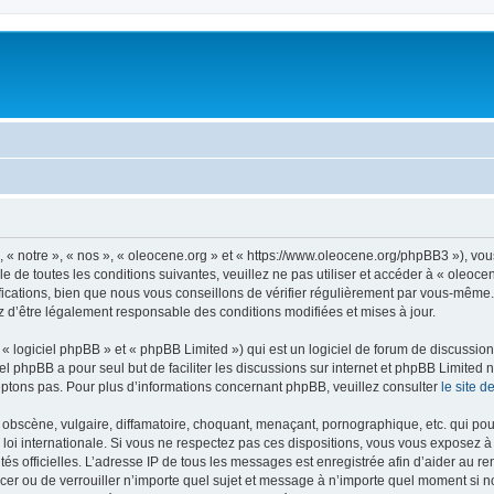
, « notre », « nos », « oleocene.org » et « https://www.oleocene.org/phpBB3 »), vo
 de toutes les conditions suivantes, veuillez ne pas utiliser et accéder à « oleoc
ations, bien que nous vous conseillons de vérifier régulièrement par vous-même. E
z d’être légalement responsable des conditions modifiées et mises à jour.
 logiciel phpBB » et « phpBB Limited ») qui est un logiciel de forum de discussio
iel phpBB a pour seul but de faciliter les discussions sur internet et phpBB Limit
ptons pas. Pour plus d’informations concernant phpBB, veuillez consulter
le site 
obscène, vulgaire, diffamatoire, choquant, menaçant, pornographique, etc. qui pourr
 loi internationale. Si vous ne respectez pas ces dispositions, vous vous exposez 
torités officielles. L’adresse IP de tous les messages est enregistrée afin d’aider au 
lacer ou de verrouiller n’importe quel sujet et message à n’importe quel moment si n