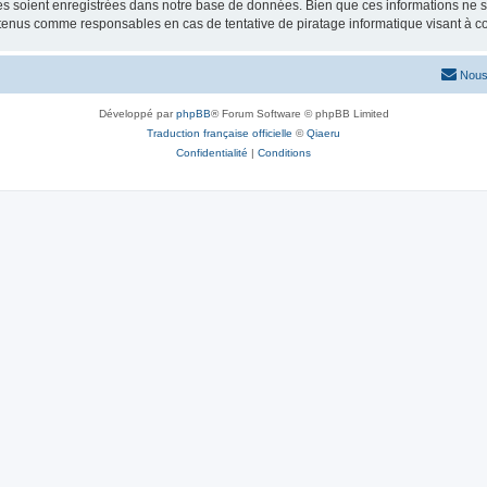
 soient enregistrées dans notre base de données. Bien que ces informations ne ser
 tenus comme responsables en cas de tentative de piratage informatique visant à 
Nous
Développé par
phpBB
® Forum Software © phpBB Limited
Traduction française officielle
©
Qiaeru
Confidentialité
|
Conditions