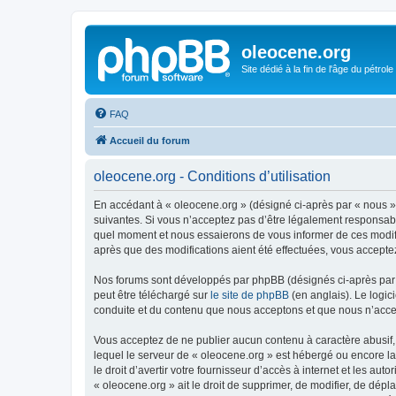
oleocene.org
Site dédié à la fin de l'âge du pétrole
FAQ
Accueil du forum
oleocene.org - Conditions d’utilisation
En accédant à « oleocene.org » (désigné ci-après par « nous »
suivantes. Si vous n’acceptez pas d’être légalement responsable
quel moment et nous essaierons de vous informer de ces modific
après que des modifications aient été effectuées, vous accepte
Nos forums sont développés par phpBB (désignés ci-après par «
peut être téléchargé sur
le site de phpBB
(en anglais). Le logic
conduite et du contenu que nous acceptons et que nous n’acce
Vous acceptez de ne publier aucun contenu à caractère abusif, 
lequel le serveur de « oleocene.org » est hébergé ou encore la
le droit d’avertir votre fournisseur d’accès à internet et les au
« oleocene.org » ait le droit de supprimer, de modifier, de dép