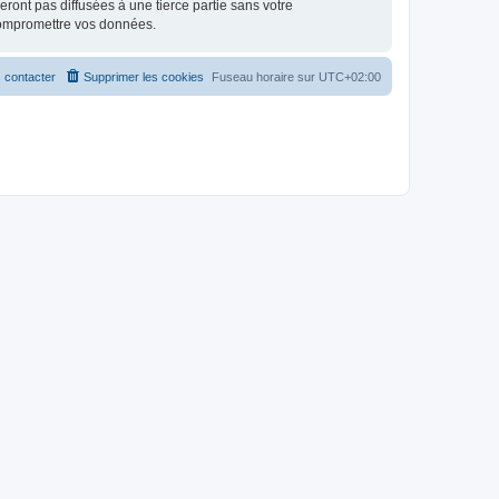
ont pas diffusées à une tierce partie sans votre
compromettre vos données.
 contacter
Supprimer les cookies
Fuseau horaire sur
UTC+02:00