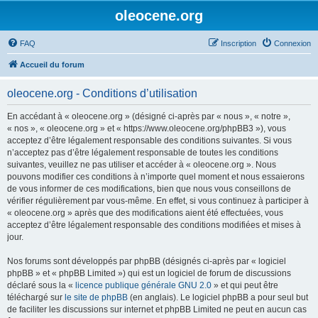
oleocene.org
FAQ
Inscription
Connexion
Accueil du forum
oleocene.org - Conditions d’utilisation
En accédant à « oleocene.org » (désigné ci-après par « nous », « notre »,
« nos », « oleocene.org » et « https://www.oleocene.org/phpBB3 »), vous
acceptez d’être légalement responsable des conditions suivantes. Si vous
n’acceptez pas d’être légalement responsable de toutes les conditions
suivantes, veuillez ne pas utiliser et accéder à « oleocene.org ». Nous
pouvons modifier ces conditions à n’importe quel moment et nous essaierons
de vous informer de ces modifications, bien que nous vous conseillons de
vérifier régulièrement par vous-même. En effet, si vous continuez à participer à
« oleocene.org » après que des modifications aient été effectuées, vous
acceptez d’être légalement responsable des conditions modifiées et mises à
jour.
Nos forums sont développés par phpBB (désignés ci-après par « logiciel
phpBB » et « phpBB Limited ») qui est un logiciel de forum de discussions
déclaré sous la «
licence publique générale GNU 2.0
» et qui peut être
téléchargé sur
le site de phpBB
(en anglais). Le logiciel phpBB a pour seul but
de faciliter les discussions sur internet et phpBB Limited ne peut en aucun cas