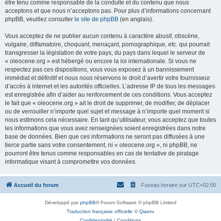
être tenu comme responsable de la conduite et du contenu que nous
acceptons et que nous n’acceptons pas. Pour plus d’informations concernant
phpBB, veuillez consulter
le site de phpBB
(en anglais).
Vous acceptez de ne publier aucun contenu à caractère abusif, obscène,
vulgaire, diffamatoire, choquant, menaçant, pornographique, etc. qui pourrait
transgresser la législation de votre pays, du pays dans lequel le serveur de
« oleocene.org » est hébergé ou encore la loi internationale. Si vous ne
respectez pas ces dispositions, vous vous exposez à un bannissement
immédiat et définitif et nous nous réservons le droit d’avertir votre fournisseur
d’accès à internet et les autorités officielles. L’adresse IP de tous les messages
est enregistrée afin d’aider au renforcement de ces conditions. Vous acceptez
le fait que « oleocene.org » ait le droit de supprimer, de modifier, de déplacer
ou de verrouiller n’importe quel sujet et message à n’importe quel moment si
nous estimons cela nécessaire. En tant qu’utilisateur, vous acceptez que toutes
les informations que vous avez renseignées soient enregistrées dans notre
base de données. Bien que ces informations ne seront pas diffusées à une
tierce partie sans votre consentement, ni « oleocene.org », ni phpBB, ne
pourront être tenus comme responsables en cas de tentative de piratage
informatique visant à compromettre vos données.
Accueil du forum
Fuseau horaire sur
UTC+02:00
Développé par
phpBB
® Forum Software © phpBB Limited
Traduction française officielle
©
Qiaeru
Confidentialité
|
Conditions