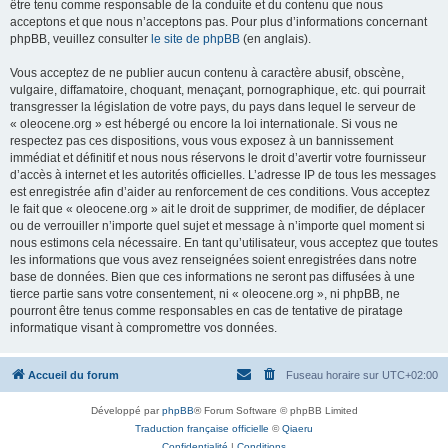
être tenu comme responsable de la conduite et du contenu que nous
acceptons et que nous n’acceptons pas. Pour plus d’informations concernant
phpBB, veuillez consulter
le site de phpBB
(en anglais).
Vous acceptez de ne publier aucun contenu à caractère abusif, obscène,
vulgaire, diffamatoire, choquant, menaçant, pornographique, etc. qui pourrait
transgresser la législation de votre pays, du pays dans lequel le serveur de
« oleocene.org » est hébergé ou encore la loi internationale. Si vous ne
respectez pas ces dispositions, vous vous exposez à un bannissement
immédiat et définitif et nous nous réservons le droit d’avertir votre fournisseur
d’accès à internet et les autorités officielles. L’adresse IP de tous les messages
est enregistrée afin d’aider au renforcement de ces conditions. Vous acceptez
le fait que « oleocene.org » ait le droit de supprimer, de modifier, de déplacer
ou de verrouiller n’importe quel sujet et message à n’importe quel moment si
nous estimons cela nécessaire. En tant qu’utilisateur, vous acceptez que toutes
les informations que vous avez renseignées soient enregistrées dans notre
base de données. Bien que ces informations ne seront pas diffusées à une
tierce partie sans votre consentement, ni « oleocene.org », ni phpBB, ne
pourront être tenus comme responsables en cas de tentative de piratage
informatique visant à compromettre vos données.
Accueil du forum
Fuseau horaire sur
UTC+02:00
Développé par
phpBB
® Forum Software © phpBB Limited
Traduction française officielle
©
Qiaeru
Confidentialité
|
Conditions