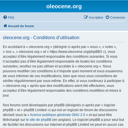
oleocene.org
FAQ
Inscription
Connexion
Accueil du forum
oleocene.org - Conditions d’utilisation
En accédant à « oleocene.org » (désigné ci-après par « nous », « notre »,
« nos », « oleocene.org » et « https://www.oleocene.org/phpBB3 »), vous
acceptez d’être légalement responsable des conditions suivantes. Si vous
n’acceptez pas d’être légalement responsable de toutes les conditions
suivantes, veuillez ne pas utiliser et accéder à « oleocene.org ». Nous
pouvons modifier ces conditions à n’importe quel moment et nous essaierons
de vous informer de ces modifications, bien que nous vous conseillons de
vérifier régulièrement par vous-même. En effet, si vous continuez à participer à
« oleocene.org » après que des modifications aient été effectuées, vous
acceptez d’être légalement responsable des conditions modifiées et mises à
jour.
Nos forums sont développés par phpBB (désignés ci-après par « logiciel
phpBB » et « phpBB Limited ») qui est un logiciel de forum de discussions
déclaré sous la «
licence publique générale GNU 2.0
» et qui peut être
téléchargé sur
le site de phpBB
(en anglais). Le logiciel phpBB a pour seul but
de faciliter les discussions sur internet et phpBB Limited ne peut en aucun cas