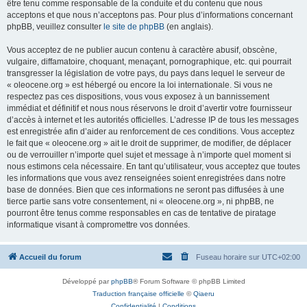
être tenu comme responsable de la conduite et du contenu que nous
acceptons et que nous n’acceptons pas. Pour plus d’informations concernant
phpBB, veuillez consulter
le site de phpBB
(en anglais).
Vous acceptez de ne publier aucun contenu à caractère abusif, obscène,
vulgaire, diffamatoire, choquant, menaçant, pornographique, etc. qui pourrait
transgresser la législation de votre pays, du pays dans lequel le serveur de
« oleocene.org » est hébergé ou encore la loi internationale. Si vous ne
respectez pas ces dispositions, vous vous exposez à un bannissement
immédiat et définitif et nous nous réservons le droit d’avertir votre fournisseur
d’accès à internet et les autorités officielles. L’adresse IP de tous les messages
est enregistrée afin d’aider au renforcement de ces conditions. Vous acceptez
le fait que « oleocene.org » ait le droit de supprimer, de modifier, de déplacer
ou de verrouiller n’importe quel sujet et message à n’importe quel moment si
nous estimons cela nécessaire. En tant qu’utilisateur, vous acceptez que toutes
les informations que vous avez renseignées soient enregistrées dans notre
base de données. Bien que ces informations ne seront pas diffusées à une
tierce partie sans votre consentement, ni « oleocene.org », ni phpBB, ne
pourront être tenus comme responsables en cas de tentative de piratage
informatique visant à compromettre vos données.
Accueil du forum
Fuseau horaire sur
UTC+02:00
Développé par
phpBB
® Forum Software © phpBB Limited
Traduction française officielle
©
Qiaeru
Confidentialité
|
Conditions