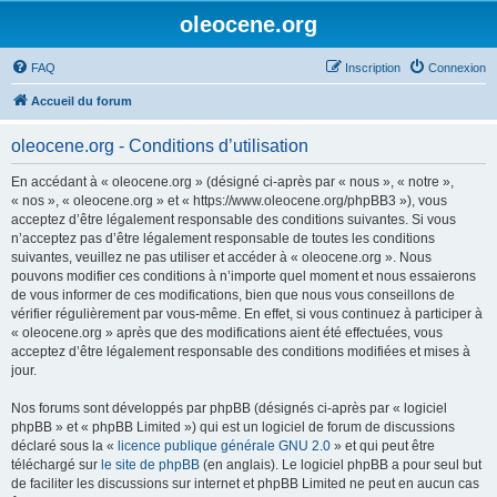
oleocene.org
FAQ
Inscription
Connexion
Accueil du forum
oleocene.org - Conditions d’utilisation
En accédant à « oleocene.org » (désigné ci-après par « nous », « notre »,
« nos », « oleocene.org » et « https://www.oleocene.org/phpBB3 »), vous
acceptez d’être légalement responsable des conditions suivantes. Si vous
n’acceptez pas d’être légalement responsable de toutes les conditions
suivantes, veuillez ne pas utiliser et accéder à « oleocene.org ». Nous
pouvons modifier ces conditions à n’importe quel moment et nous essaierons
de vous informer de ces modifications, bien que nous vous conseillons de
vérifier régulièrement par vous-même. En effet, si vous continuez à participer à
« oleocene.org » après que des modifications aient été effectuées, vous
acceptez d’être légalement responsable des conditions modifiées et mises à
jour.
Nos forums sont développés par phpBB (désignés ci-après par « logiciel
phpBB » et « phpBB Limited ») qui est un logiciel de forum de discussions
déclaré sous la «
licence publique générale GNU 2.0
» et qui peut être
téléchargé sur
le site de phpBB
(en anglais). Le logiciel phpBB a pour seul but
de faciliter les discussions sur internet et phpBB Limited ne peut en aucun cas