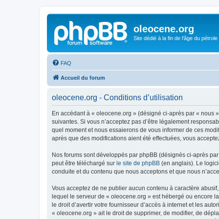
oleocene.org
Site dédié à la fin de l'âge du pétrole
FAQ
Accueil du forum
oleocene.org - Conditions d’utilisation
En accédant à « oleocene.org » (désigné ci-après par « nous »
suivantes. Si vous n’acceptez pas d’être légalement responsable
quel moment et nous essaierons de vous informer de ces modific
après que des modifications aient été effectuées, vous accepte
Nos forums sont développés par phpBB (désignés ci-après par «
peut être téléchargé sur
le site de phpBB
(en anglais). Le logic
conduite et du contenu que nous acceptons et que nous n’acce
Vous acceptez de ne publier aucun contenu à caractère abusif, 
lequel le serveur de « oleocene.org » est hébergé ou encore la
le droit d’avertir votre fournisseur d’accès à internet et les au
« oleocene.org » ait le droit de supprimer, de modifier, de dép