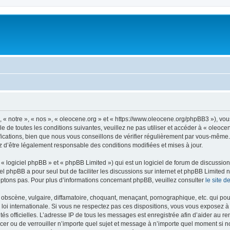
, « notre », « nos », « oleocene.org » et « https://www.oleocene.org/phpBB3 »), vo
 de toutes les conditions suivantes, veuillez ne pas utiliser et accéder à « oleoc
ations, bien que nous vous conseillons de vérifier régulièrement par vous-même. E
z d’être légalement responsable des conditions modifiées et mises à jour.
 logiciel phpBB » et « phpBB Limited ») qui est un logiciel de forum de discussio
iel phpBB a pour seul but de faciliter les discussions sur internet et phpBB Limit
ptons pas. Pour plus d’informations concernant phpBB, veuillez consulter
le site 
obscène, vulgaire, diffamatoire, choquant, menaçant, pornographique, etc. qui pourr
 loi internationale. Si vous ne respectez pas ces dispositions, vous vous exposez 
torités officielles. L’adresse IP de tous les messages est enregistrée afin d’aider au 
lacer ou de verrouiller n’importe quel sujet et message à n’importe quel moment si n