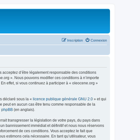
Inscription
Connexion
us acceptez d’être légalement responsable des conditions
ene.org ». Nous pouvons modifier ces conditions à n’importe
n effet, si vous continuez à participer à « oleocene.org »
ns déclaré sous la «
licence publique générale GNU 2.0
» et qui
ed ne peut en aucun cas être tenu comme responsable de la
de phpBB
(en anglais).
ait transgresser la législation de votre pays, du pays dans
à un bannissement immédiat et définitif et nous nous réservons
renforcement de ces conditions. Vous acceptez le fait que
ous estimons cela nécessaire. En tant qu’utilisateur, vous