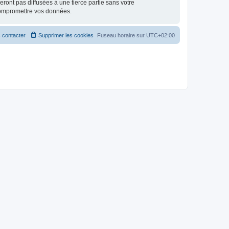
ont pas diffusées à une tierce partie sans votre
compromettre vos données.
 contacter
Supprimer les cookies
Fuseau horaire sur
UTC+02:00