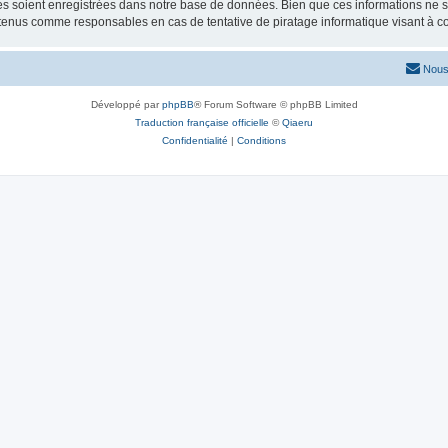
 soient enregistrées dans notre base de données. Bien que ces informations ne ser
 tenus comme responsables en cas de tentative de piratage informatique visant à 
Nous
Développé par
phpBB
® Forum Software © phpBB Limited
Traduction française officielle
©
Qiaeru
Confidentialité
|
Conditions