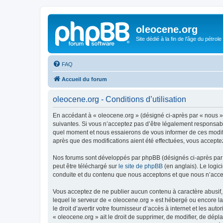
oleocene.org
Site dédié à la fin de l'âge du pétrole
FAQ
Accueil du forum
oleocene.org - Conditions d’utilisation
En accédant à « oleocene.org » (désigné ci-après par « nous »
suivantes. Si vous n’acceptez pas d’être légalement responsable
quel moment et nous essaierons de vous informer de ces modific
après que des modifications aient été effectuées, vous accepte
Nos forums sont développés par phpBB (désignés ci-après par «
peut être téléchargé sur
le site de phpBB
(en anglais). Le logic
conduite et du contenu que nous acceptons et que nous n’acce
Vous acceptez de ne publier aucun contenu à caractère abusif, 
lequel le serveur de « oleocene.org » est hébergé ou encore la
le droit d’avertir votre fournisseur d’accès à internet et les au
« oleocene.org » ait le droit de supprimer, de modifier, de dép