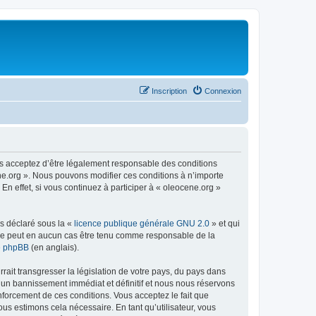
Inscription
Connexion
us acceptez d’être légalement responsable des conditions
ene.org ». Nous pouvons modifier ces conditions à n’importe
n effet, si vous continuez à participer à « oleocene.org »
ns déclaré sous la «
licence publique générale GNU 2.0
» et qui
ed ne peut en aucun cas être tenu comme responsable de la
de phpBB
(en anglais).
ait transgresser la législation de votre pays, du pays dans
à un bannissement immédiat et définitif et nous nous réservons
renforcement de ces conditions. Vous acceptez le fait que
ous estimons cela nécessaire. En tant qu’utilisateur, vous