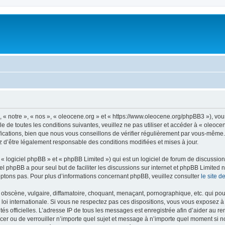
, « notre », « nos », « oleocene.org » et « https://www.oleocene.org/phpBB3 »), vo
 de toutes les conditions suivantes, veuillez ne pas utiliser et accéder à « oleoc
ations, bien que nous vous conseillons de vérifier régulièrement par vous-même. E
z d’être légalement responsable des conditions modifiées et mises à jour.
 logiciel phpBB » et « phpBB Limited ») qui est un logiciel de forum de discussio
iel phpBB a pour seul but de faciliter les discussions sur internet et phpBB Limit
ptons pas. Pour plus d’informations concernant phpBB, veuillez consulter
le site 
obscène, vulgaire, diffamatoire, choquant, menaçant, pornographique, etc. qui pourr
 loi internationale. Si vous ne respectez pas ces dispositions, vous vous exposez 
torités officielles. L’adresse IP de tous les messages est enregistrée afin d’aider au 
lacer ou de verrouiller n’importe quel sujet et message à n’importe quel moment si n