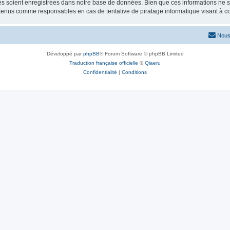
 soient enregistrées dans notre base de données. Bien que ces informations ne ser
 tenus comme responsables en cas de tentative de piratage informatique visant à 
Nous
Développé par
phpBB
® Forum Software © phpBB Limited
Traduction française officielle
©
Qiaeru
Confidentialité
|
Conditions