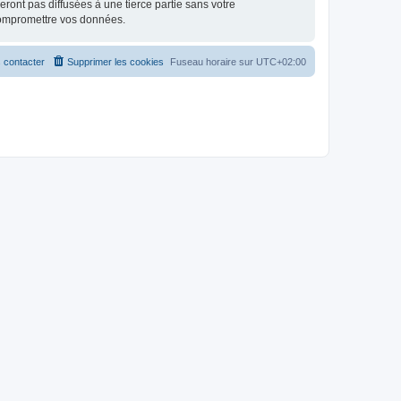
ont pas diffusées à une tierce partie sans votre
compromettre vos données.
 contacter
Supprimer les cookies
Fuseau horaire sur
UTC+02:00