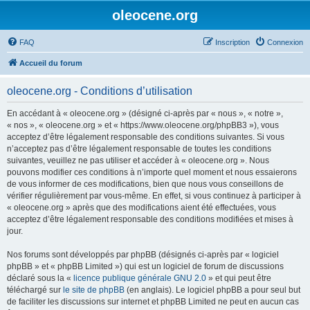
oleocene.org
FAQ
Inscription
Connexion
Accueil du forum
oleocene.org - Conditions d’utilisation
En accédant à « oleocene.org » (désigné ci-après par « nous », « notre »,
« nos », « oleocene.org » et « https://www.oleocene.org/phpBB3 »), vous
acceptez d’être légalement responsable des conditions suivantes. Si vous
n’acceptez pas d’être légalement responsable de toutes les conditions
suivantes, veuillez ne pas utiliser et accéder à « oleocene.org ». Nous
pouvons modifier ces conditions à n’importe quel moment et nous essaierons
de vous informer de ces modifications, bien que nous vous conseillons de
vérifier régulièrement par vous-même. En effet, si vous continuez à participer à
« oleocene.org » après que des modifications aient été effectuées, vous
acceptez d’être légalement responsable des conditions modifiées et mises à
jour.
Nos forums sont développés par phpBB (désignés ci-après par « logiciel
phpBB » et « phpBB Limited ») qui est un logiciel de forum de discussions
déclaré sous la «
licence publique générale GNU 2.0
» et qui peut être
téléchargé sur
le site de phpBB
(en anglais). Le logiciel phpBB a pour seul but
de faciliter les discussions sur internet et phpBB Limited ne peut en aucun cas