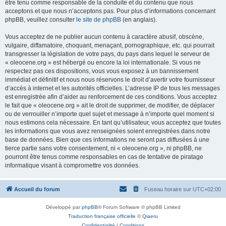
être tenu comme responsable de la conduite et du contenu que nous
acceptons et que nous n’acceptons pas. Pour plus d’informations concernant
phpBB, veuillez consulter
le site de phpBB
(en anglais).
Vous acceptez de ne publier aucun contenu à caractère abusif, obscène,
vulgaire, diffamatoire, choquant, menaçant, pornographique, etc. qui pourrait
transgresser la législation de votre pays, du pays dans lequel le serveur de
« oleocene.org » est hébergé ou encore la loi internationale. Si vous ne
respectez pas ces dispositions, vous vous exposez à un bannissement
immédiat et définitif et nous nous réservons le droit d’avertir votre fournisseur
d’accès à internet et les autorités officielles. L’adresse IP de tous les messages
est enregistrée afin d’aider au renforcement de ces conditions. Vous acceptez
le fait que « oleocene.org » ait le droit de supprimer, de modifier, de déplacer
ou de verrouiller n’importe quel sujet et message à n’importe quel moment si
nous estimons cela nécessaire. En tant qu’utilisateur, vous acceptez que toutes
les informations que vous avez renseignées soient enregistrées dans notre
base de données. Bien que ces informations ne seront pas diffusées à une
tierce partie sans votre consentement, ni « oleocene.org », ni phpBB, ne
pourront être tenus comme responsables en cas de tentative de piratage
informatique visant à compromettre vos données.
Accueil du forum
Fuseau horaire sur
UTC+02:00
Développé par
phpBB
® Forum Software © phpBB Limited
Traduction française officielle
©
Qiaeru
Confidentialité
|
Conditions