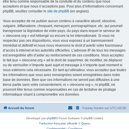
être tenu comme responsable de la conduite et du contenu que nous
acceptons et que nous n’acceptons pas. Pour plus d’informations concernant
phpBB, veuillez consulter
le site de phpBB
(en anglais).
Vous acceptez de ne publier aucun contenu à caractère abusif, obscène,
vulgaire, diffamatoire, choquant, menaçant, pornographique, etc. qui pourrait
transgresser la législation de votre pays, du pays dans lequel le serveur de
« oleocene.org » est hébergé ou encore la loi internationale. Si vous ne
respectez pas ces dispositions, vous vous exposez à un bannissement
immédiat et définitif et nous nous réservons le droit d’avertir votre fournisseur
d’accès à internet et les autorités officielles. L’adresse IP de tous les messages
est enregistrée afin d’aider au renforcement de ces conditions. Vous acceptez
le fait que « oleocene.org » ait le droit de supprimer, de modifier, de déplacer
ou de verrouiller n’importe quel sujet et message à n’importe quel moment si
nous estimons cela nécessaire. En tant qu’utilisateur, vous acceptez que toutes
les informations que vous avez renseignées soient enregistrées dans notre
base de données. Bien que ces informations ne seront pas diffusées à une
tierce partie sans votre consentement, ni « oleocene.org », ni phpBB, ne
pourront être tenus comme responsables en cas de tentative de piratage
informatique visant à compromettre vos données.
Accueil du forum
Fuseau horaire sur
UTC+02:00
Développé par
phpBB
® Forum Software © phpBB Limited
Traduction française officielle
©
Qiaeru
Confidentialité
|
Conditions