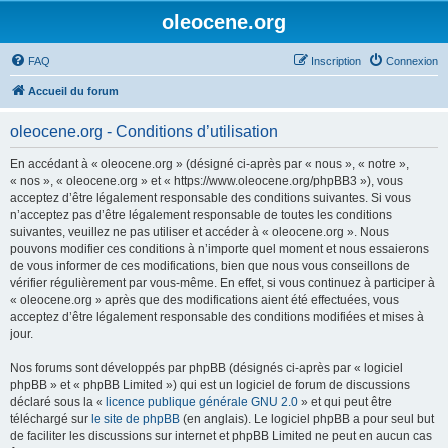
oleocene.org
FAQ
Inscription
Connexion
Accueil du forum
oleocene.org - Conditions d’utilisation
En accédant à « oleocene.org » (désigné ci-après par « nous », « notre »,
« nos », « oleocene.org » et « https://www.oleocene.org/phpBB3 »), vous
acceptez d’être légalement responsable des conditions suivantes. Si vous
n’acceptez pas d’être légalement responsable de toutes les conditions
suivantes, veuillez ne pas utiliser et accéder à « oleocene.org ». Nous
pouvons modifier ces conditions à n’importe quel moment et nous essaierons
de vous informer de ces modifications, bien que nous vous conseillons de
vérifier régulièrement par vous-même. En effet, si vous continuez à participer à
« oleocene.org » après que des modifications aient été effectuées, vous
acceptez d’être légalement responsable des conditions modifiées et mises à
jour.
Nos forums sont développés par phpBB (désignés ci-après par « logiciel
phpBB » et « phpBB Limited ») qui est un logiciel de forum de discussions
déclaré sous la «
licence publique générale GNU 2.0
» et qui peut être
téléchargé sur
le site de phpBB
(en anglais). Le logiciel phpBB a pour seul but
de faciliter les discussions sur internet et phpBB Limited ne peut en aucun cas