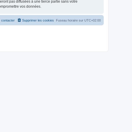
ont pas diffusées à une tierce partie sans votre
compromettre vos données.
 contacter
Supprimer les cookies
Fuseau horaire sur
UTC+02:00