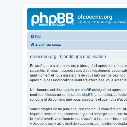
oleocene.org
Site dédié à la fin de l'âge du pétrole
FAQ
Accueil du forum
oleocene.org - Conditions d’utilisation
En accédant à « oleocene.org » (désigné ci-après par « nous »
suivantes. Si vous n’acceptez pas d’être légalement responsable
quel moment et nous essaierons de vous informer de ces modific
après que des modifications aient été effectuées, vous accepte
Nos forums sont développés par phpBB (désignés ci-après par «
peut être téléchargé sur
le site de phpBB
(en anglais). Le logic
conduite et du contenu que nous acceptons et que nous n’acce
Vous acceptez de ne publier aucun contenu à caractère abusif, 
lequel le serveur de « oleocene.org » est hébergé ou encore la
le droit d’avertir votre fournisseur d’accès à internet et les au
« oleocene.org » ait le droit de supprimer, de modifier, de dép