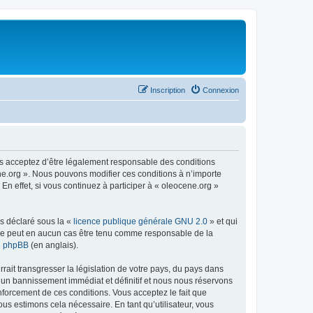
Inscription
Connexion
us acceptez d’être légalement responsable des conditions
ene.org ». Nous pouvons modifier ces conditions à n’importe
n effet, si vous continuez à participer à « oleocene.org »
ns déclaré sous la «
licence publique générale GNU 2.0
» et qui
ed ne peut en aucun cas être tenu comme responsable de la
de phpBB
(en anglais).
ait transgresser la législation de votre pays, du pays dans
à un bannissement immédiat et définitif et nous nous réservons
renforcement de ces conditions. Vous acceptez le fait que
ous estimons cela nécessaire. En tant qu’utilisateur, vous