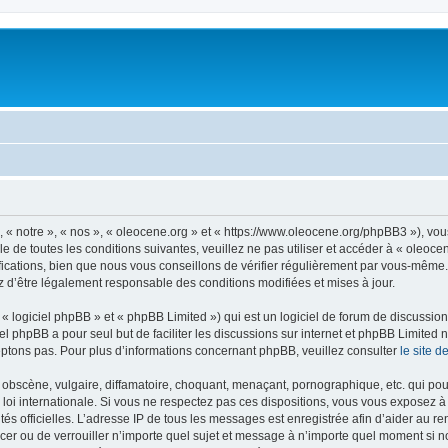
, « notre », « nos », « oleocene.org » et « https://www.oleocene.org/phpBB3 »), vo
 de toutes les conditions suivantes, veuillez ne pas utiliser et accéder à « oleoc
ations, bien que nous vous conseillons de vérifier régulièrement par vous-même. E
z d’être légalement responsable des conditions modifiées et mises à jour.
 logiciel phpBB » et « phpBB Limited ») qui est un logiciel de forum de discussio
iel phpBB a pour seul but de faciliter les discussions sur internet et phpBB Limit
ptons pas. Pour plus d’informations concernant phpBB, veuillez consulter
le site 
obscène, vulgaire, diffamatoire, choquant, menaçant, pornographique, etc. qui pourr
 loi internationale. Si vous ne respectez pas ces dispositions, vous vous exposez 
torités officielles. L’adresse IP de tous les messages est enregistrée afin d’aider au 
lacer ou de verrouiller n’importe quel sujet et message à n’importe quel moment si n