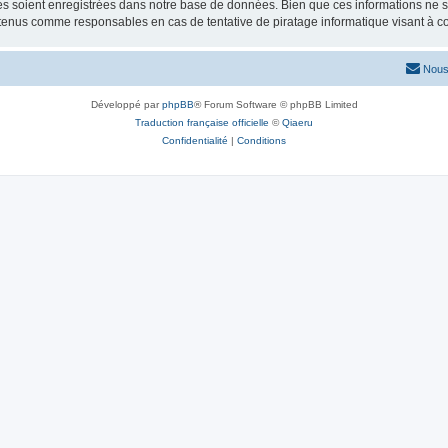
 soient enregistrées dans notre base de données. Bien que ces informations ne ser
 tenus comme responsables en cas de tentative de piratage informatique visant à 
Nous
Développé par
phpBB
® Forum Software © phpBB Limited
Traduction française officielle
©
Qiaeru
Confidentialité
|
Conditions