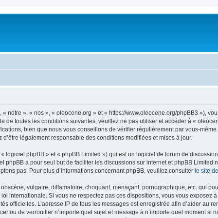
, « notre », « nos », « oleocene.org » et « https://www.oleocene.org/phpBB3 »), vo
 de toutes les conditions suivantes, veuillez ne pas utiliser et accéder à « oleoc
ations, bien que nous vous conseillons de vérifier régulièrement par vous-même. E
z d’être légalement responsable des conditions modifiées et mises à jour.
 logiciel phpBB » et « phpBB Limited ») qui est un logiciel de forum de discussio
iel phpBB a pour seul but de faciliter les discussions sur internet et phpBB Limit
ptons pas. Pour plus d’informations concernant phpBB, veuillez consulter
le site 
obscène, vulgaire, diffamatoire, choquant, menaçant, pornographique, etc. qui pourr
 loi internationale. Si vous ne respectez pas ces dispositions, vous vous exposez 
torités officielles. L’adresse IP de tous les messages est enregistrée afin d’aider au 
lacer ou de verrouiller n’importe quel sujet et message à n’importe quel moment si n