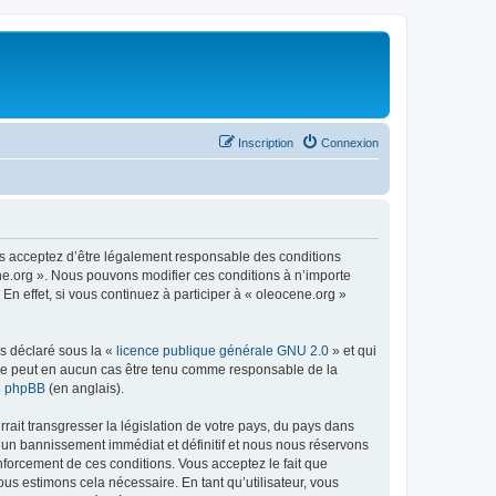
Inscription
Connexion
us acceptez d’être légalement responsable des conditions
ene.org ». Nous pouvons modifier ces conditions à n’importe
n effet, si vous continuez à participer à « oleocene.org »
ns déclaré sous la «
licence publique générale GNU 2.0
» et qui
ed ne peut en aucun cas être tenu comme responsable de la
de phpBB
(en anglais).
ait transgresser la législation de votre pays, du pays dans
à un bannissement immédiat et définitif et nous nous réservons
renforcement de ces conditions. Vous acceptez le fait que
ous estimons cela nécessaire. En tant qu’utilisateur, vous