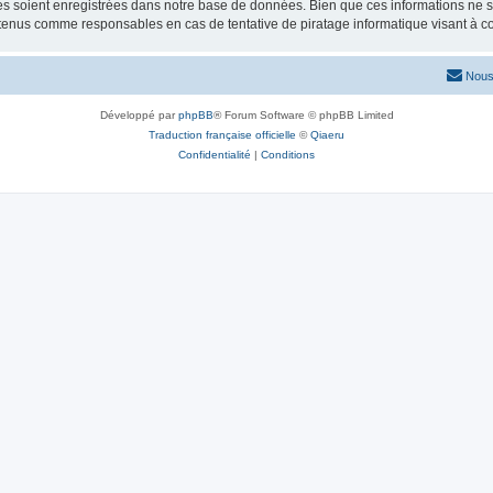
 soient enregistrées dans notre base de données. Bien que ces informations ne ser
 tenus comme responsables en cas de tentative de piratage informatique visant à 
Nous
Développé par
phpBB
® Forum Software © phpBB Limited
Traduction française officielle
©
Qiaeru
Confidentialité
|
Conditions