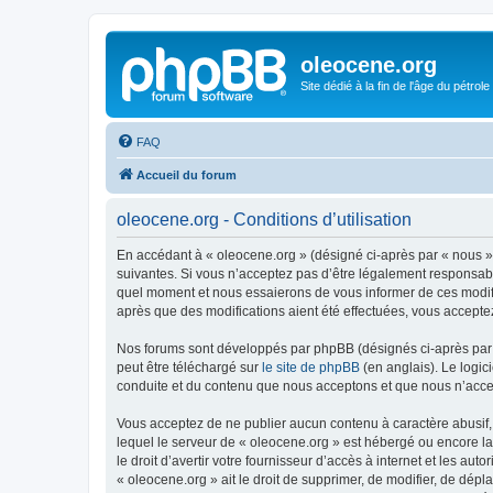
oleocene.org
Site dédié à la fin de l'âge du pétrole
FAQ
Accueil du forum
oleocene.org - Conditions d’utilisation
En accédant à « oleocene.org » (désigné ci-après par « nous »
suivantes. Si vous n’acceptez pas d’être légalement responsable
quel moment et nous essaierons de vous informer de ces modific
après que des modifications aient été effectuées, vous accepte
Nos forums sont développés par phpBB (désignés ci-après par «
peut être téléchargé sur
le site de phpBB
(en anglais). Le logic
conduite et du contenu que nous acceptons et que nous n’acce
Vous acceptez de ne publier aucun contenu à caractère abusif, 
lequel le serveur de « oleocene.org » est hébergé ou encore la
le droit d’avertir votre fournisseur d’accès à internet et les au
« oleocene.org » ait le droit de supprimer, de modifier, de dép