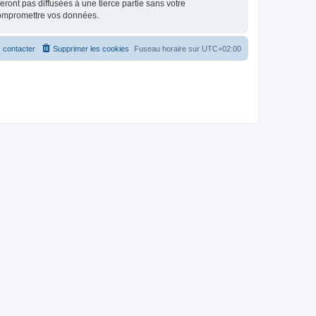
ont pas diffusées à une tierce partie sans votre
compromettre vos données.
 contacter
Supprimer les cookies
Fuseau horaire sur
UTC+02:00