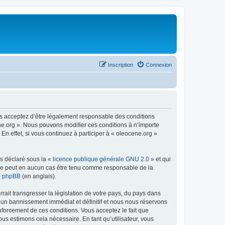
Inscription
Connexion
us acceptez d’être légalement responsable des conditions
ene.org ». Nous pouvons modifier ces conditions à n’importe
n effet, si vous continuez à participer à « oleocene.org »
ns déclaré sous la «
licence publique générale GNU 2.0
» et qui
ed ne peut en aucun cas être tenu comme responsable de la
de phpBB
(en anglais).
ait transgresser la législation de votre pays, du pays dans
à un bannissement immédiat et définitif et nous nous réservons
renforcement de ces conditions. Vous acceptez le fait que
ous estimons cela nécessaire. En tant qu’utilisateur, vous