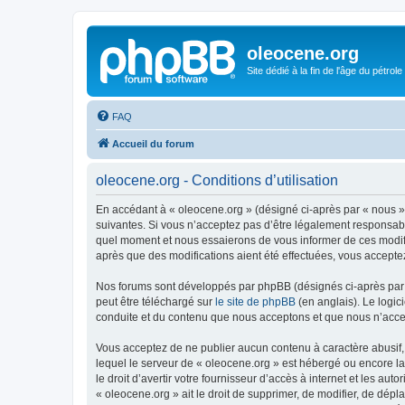
oleocene.org
Site dédié à la fin de l'âge du pétrole
FAQ
Accueil du forum
oleocene.org - Conditions d’utilisation
En accédant à « oleocene.org » (désigné ci-après par « nous »
suivantes. Si vous n’acceptez pas d’être légalement responsable
quel moment et nous essaierons de vous informer de ces modific
après que des modifications aient été effectuées, vous accepte
Nos forums sont développés par phpBB (désignés ci-après par «
peut être téléchargé sur
le site de phpBB
(en anglais). Le logic
conduite et du contenu que nous acceptons et que nous n’acce
Vous acceptez de ne publier aucun contenu à caractère abusif, 
lequel le serveur de « oleocene.org » est hébergé ou encore la
le droit d’avertir votre fournisseur d’accès à internet et les au
« oleocene.org » ait le droit de supprimer, de modifier, de dép