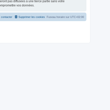
ont pas diffusées à une tierce partie sans votre
compromettre vos données.
 contacter
Supprimer les cookies
Fuseau horaire sur
UTC+02:00