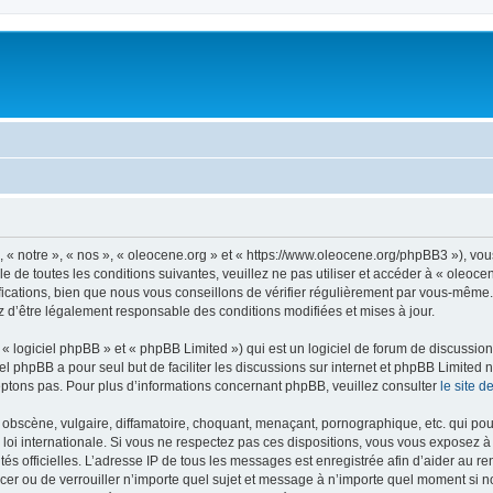
, « notre », « nos », « oleocene.org » et « https://www.oleocene.org/phpBB3 »), vo
 de toutes les conditions suivantes, veuillez ne pas utiliser et accéder à « oleoc
ations, bien que nous vous conseillons de vérifier régulièrement par vous-même. E
z d’être légalement responsable des conditions modifiées et mises à jour.
 logiciel phpBB » et « phpBB Limited ») qui est un logiciel de forum de discussio
iel phpBB a pour seul but de faciliter les discussions sur internet et phpBB Limit
ptons pas. Pour plus d’informations concernant phpBB, veuillez consulter
le site 
obscène, vulgaire, diffamatoire, choquant, menaçant, pornographique, etc. qui pourr
 loi internationale. Si vous ne respectez pas ces dispositions, vous vous exposez 
torités officielles. L’adresse IP de tous les messages est enregistrée afin d’aider au 
lacer ou de verrouiller n’importe quel sujet et message à n’importe quel moment si n