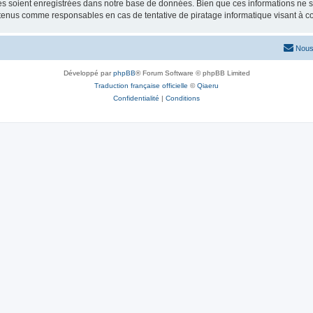
 soient enregistrées dans notre base de données. Bien que ces informations ne ser
 tenus comme responsables en cas de tentative de piratage informatique visant à 
Nous
Développé par
phpBB
® Forum Software © phpBB Limited
Traduction française officielle
©
Qiaeru
Confidentialité
|
Conditions