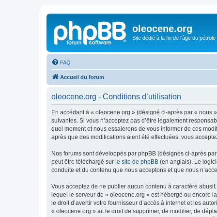
oleocene.org
Site dédié à la fin de l'âge du pétrole
FAQ
Accueil du forum
oleocene.org - Conditions d’utilisation
En accédant à « oleocene.org » (désigné ci-après par « nous »
suivantes. Si vous n’acceptez pas d’être légalement responsable
quel moment et nous essaierons de vous informer de ces modific
après que des modifications aient été effectuées, vous accepte
Nos forums sont développés par phpBB (désignés ci-après par «
peut être téléchargé sur
le site de phpBB
(en anglais). Le logic
conduite et du contenu que nous acceptons et que nous n’acce
Vous acceptez de ne publier aucun contenu à caractère abusif, 
lequel le serveur de « oleocene.org » est hébergé ou encore la
le droit d’avertir votre fournisseur d’accès à internet et les au
« oleocene.org » ait le droit de supprimer, de modifier, de dép