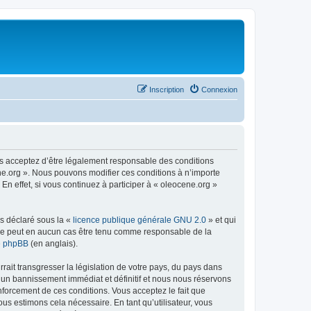
Inscription
Connexion
us acceptez d’être légalement responsable des conditions
ene.org ». Nous pouvons modifier ces conditions à n’importe
n effet, si vous continuez à participer à « oleocene.org »
ns déclaré sous la «
licence publique générale GNU 2.0
» et qui
ed ne peut en aucun cas être tenu comme responsable de la
de phpBB
(en anglais).
ait transgresser la législation de votre pays, du pays dans
à un bannissement immédiat et définitif et nous nous réservons
renforcement de ces conditions. Vous acceptez le fait que
ous estimons cela nécessaire. En tant qu’utilisateur, vous