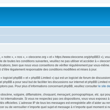
, « notre », « nos », « oleocene.org » et « https://www.oleocene.org/phpBB3 »), vo
 de toutes les conditions suivantes, veuillez ne pas utiliser et accéder à « oleoc
ations, bien que nous vous conseillons de vérifier régulièrement par vous-même. E
z d’être légalement responsable des conditions modifiées et mises à jour.
 logiciel phpBB » et « phpBB Limited ») qui est un logiciel de forum de discussio
iel phpBB a pour seul but de faciliter les discussions sur internet et phpBB Limit
ptons pas. Pour plus d’informations concernant phpBB, veuillez consulter
le site 
obscène, vulgaire, diffamatoire, choquant, menaçant, pornographique, etc. qui pourr
 loi internationale. Si vous ne respectez pas ces dispositions, vous vous exposez 
torités officielles. L’adresse IP de tous les messages est enregistrée afin d’aider au 
lacer ou de verrouiller n’importe quel sujet et message à n’importe quel moment si n