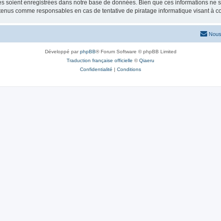
 soient enregistrées dans notre base de données. Bien que ces informations ne ser
 tenus comme responsables en cas de tentative de piratage informatique visant à 
Nous
Développé par
phpBB
® Forum Software © phpBB Limited
Traduction française officielle
©
Qiaeru
Confidentialité
|
Conditions