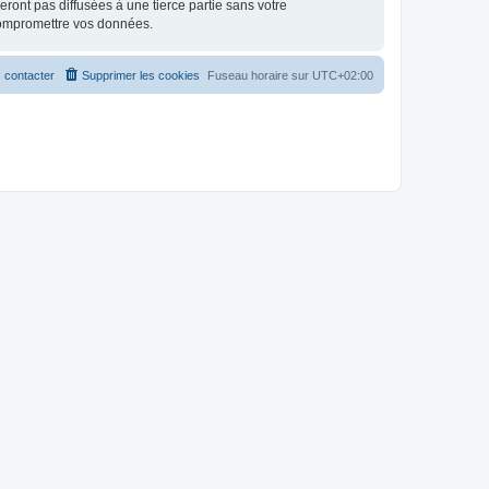
ont pas diffusées à une tierce partie sans votre
compromettre vos données.
 contacter
Supprimer les cookies
Fuseau horaire sur
UTC+02:00