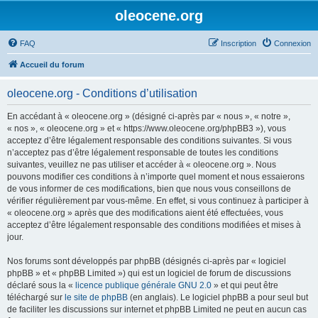
oleocene.org
FAQ
Inscription
Connexion
Accueil du forum
oleocene.org - Conditions d’utilisation
En accédant à « oleocene.org » (désigné ci-après par « nous », « notre »,
« nos », « oleocene.org » et « https://www.oleocene.org/phpBB3 »), vous
acceptez d’être légalement responsable des conditions suivantes. Si vous
n’acceptez pas d’être légalement responsable de toutes les conditions
suivantes, veuillez ne pas utiliser et accéder à « oleocene.org ». Nous
pouvons modifier ces conditions à n’importe quel moment et nous essaierons
de vous informer de ces modifications, bien que nous vous conseillons de
vérifier régulièrement par vous-même. En effet, si vous continuez à participer à
« oleocene.org » après que des modifications aient été effectuées, vous
acceptez d’être légalement responsable des conditions modifiées et mises à
jour.
Nos forums sont développés par phpBB (désignés ci-après par « logiciel
phpBB » et « phpBB Limited ») qui est un logiciel de forum de discussions
déclaré sous la «
licence publique générale GNU 2.0
» et qui peut être
téléchargé sur
le site de phpBB
(en anglais). Le logiciel phpBB a pour seul but
de faciliter les discussions sur internet et phpBB Limited ne peut en aucun cas