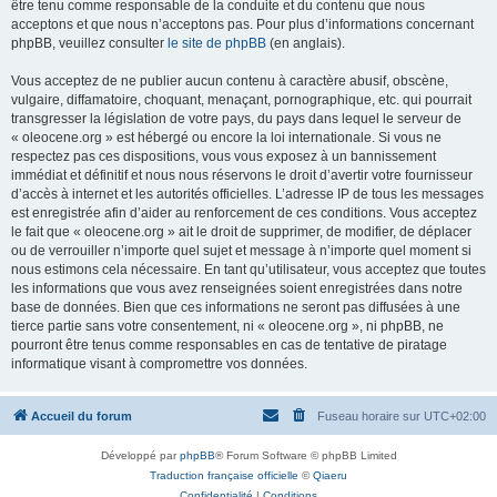
être tenu comme responsable de la conduite et du contenu que nous
acceptons et que nous n’acceptons pas. Pour plus d’informations concernant
phpBB, veuillez consulter
le site de phpBB
(en anglais).
Vous acceptez de ne publier aucun contenu à caractère abusif, obscène,
vulgaire, diffamatoire, choquant, menaçant, pornographique, etc. qui pourrait
transgresser la législation de votre pays, du pays dans lequel le serveur de
« oleocene.org » est hébergé ou encore la loi internationale. Si vous ne
respectez pas ces dispositions, vous vous exposez à un bannissement
immédiat et définitif et nous nous réservons le droit d’avertir votre fournisseur
d’accès à internet et les autorités officielles. L’adresse IP de tous les messages
est enregistrée afin d’aider au renforcement de ces conditions. Vous acceptez
le fait que « oleocene.org » ait le droit de supprimer, de modifier, de déplacer
ou de verrouiller n’importe quel sujet et message à n’importe quel moment si
nous estimons cela nécessaire. En tant qu’utilisateur, vous acceptez que toutes
les informations que vous avez renseignées soient enregistrées dans notre
base de données. Bien que ces informations ne seront pas diffusées à une
tierce partie sans votre consentement, ni « oleocene.org », ni phpBB, ne
pourront être tenus comme responsables en cas de tentative de piratage
informatique visant à compromettre vos données.
Accueil du forum
Fuseau horaire sur
UTC+02:00
Développé par
phpBB
® Forum Software © phpBB Limited
Traduction française officielle
©
Qiaeru
Confidentialité
|
Conditions