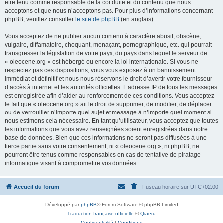
être tenu comme responsable de la conduite et du contenu que nous
acceptons et que nous n’acceptons pas. Pour plus d’informations concernant
phpBB, veuillez consulter
le site de phpBB
(en anglais).
Vous acceptez de ne publier aucun contenu à caractère abusif, obscène,
vulgaire, diffamatoire, choquant, menaçant, pornographique, etc. qui pourrait
transgresser la législation de votre pays, du pays dans lequel le serveur de
« oleocene.org » est hébergé ou encore la loi internationale. Si vous ne
respectez pas ces dispositions, vous vous exposez à un bannissement
immédiat et définitif et nous nous réservons le droit d’avertir votre fournisseur
d’accès à internet et les autorités officielles. L’adresse IP de tous les messages
est enregistrée afin d’aider au renforcement de ces conditions. Vous acceptez
le fait que « oleocene.org » ait le droit de supprimer, de modifier, de déplacer
ou de verrouiller n’importe quel sujet et message à n’importe quel moment si
nous estimons cela nécessaire. En tant qu’utilisateur, vous acceptez que toutes
les informations que vous avez renseignées soient enregistrées dans notre
base de données. Bien que ces informations ne seront pas diffusées à une
tierce partie sans votre consentement, ni « oleocene.org », ni phpBB, ne
pourront être tenus comme responsables en cas de tentative de piratage
informatique visant à compromettre vos données.
Accueil du forum
Fuseau horaire sur
UTC+02:00
Développé par
phpBB
® Forum Software © phpBB Limited
Traduction française officielle
©
Qiaeru
Confidentialité
|
Conditions