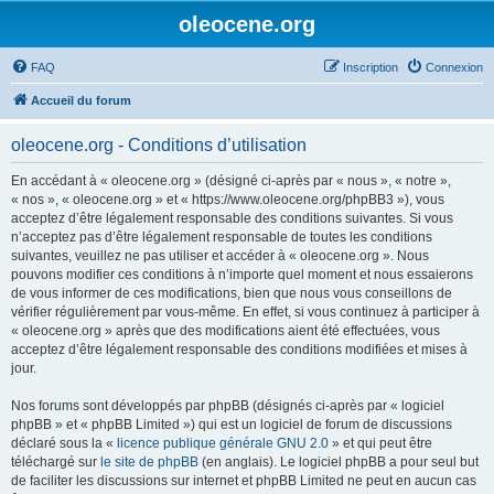
oleocene.org
FAQ
Inscription
Connexion
Accueil du forum
oleocene.org - Conditions d’utilisation
En accédant à « oleocene.org » (désigné ci-après par « nous », « notre »,
« nos », « oleocene.org » et « https://www.oleocene.org/phpBB3 »), vous
acceptez d’être légalement responsable des conditions suivantes. Si vous
n’acceptez pas d’être légalement responsable de toutes les conditions
suivantes, veuillez ne pas utiliser et accéder à « oleocene.org ». Nous
pouvons modifier ces conditions à n’importe quel moment et nous essaierons
de vous informer de ces modifications, bien que nous vous conseillons de
vérifier régulièrement par vous-même. En effet, si vous continuez à participer à
« oleocene.org » après que des modifications aient été effectuées, vous
acceptez d’être légalement responsable des conditions modifiées et mises à
jour.
Nos forums sont développés par phpBB (désignés ci-après par « logiciel
phpBB » et « phpBB Limited ») qui est un logiciel de forum de discussions
déclaré sous la «
licence publique générale GNU 2.0
» et qui peut être
téléchargé sur
le site de phpBB
(en anglais). Le logiciel phpBB a pour seul but
de faciliter les discussions sur internet et phpBB Limited ne peut en aucun cas