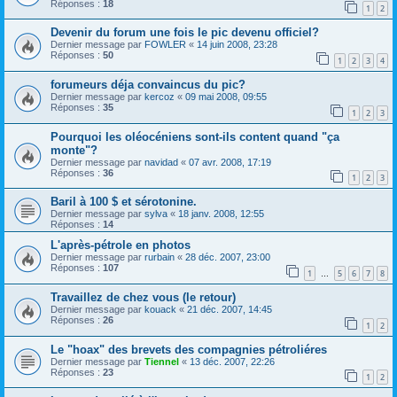
Réponses :
18
1
2
Devenir du forum une fois le pic devenu officiel?
Dernier message par
FOWLER
«
14 juin 2008, 23:28
Réponses :
50
1
2
3
4
forumeurs déja convaincus du pic?
Dernier message par
kercoz
«
09 mai 2008, 09:55
Réponses :
35
1
2
3
Pourquoi les oléocéniens sont-ils content quand "ça
monte"?
Dernier message par
navidad
«
07 avr. 2008, 17:19
Réponses :
36
1
2
3
Baril à 100 $ et sérotonine.
Dernier message par
sylva
«
18 janv. 2008, 12:55
Réponses :
14
L'après-pétrole en photos
Dernier message par
rurbain
«
28 déc. 2007, 23:00
Réponses :
107
1
5
6
7
8
…
Travaillez de chez vous (le retour)
Dernier message par
kouack
«
21 déc. 2007, 14:45
Réponses :
26
1
2
Le "hoax" des brevets des compagnies pétroliéres
Dernier message par
Tiennel
«
13 déc. 2007, 22:26
Réponses :
23
1
2