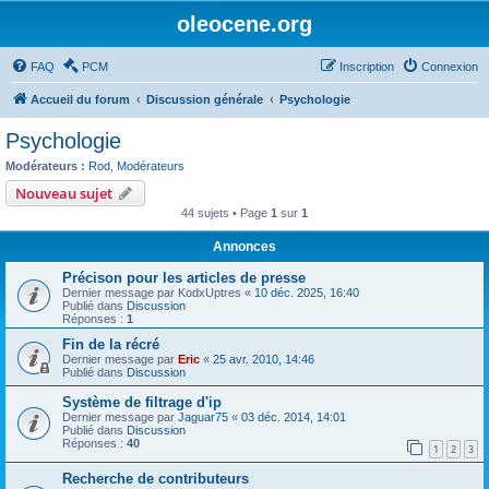
oleocene.org
FAQ
PCM
Inscription
Connexion
Accueil du forum
Discussion générale
Psychologie
Psychologie
Modérateurs :
Rod
,
Modérateurs
Nouveau sujet
44 sujets • Page
1
sur
1
Annonces
Précison pour les articles de presse
Dernier message par
KodxUptres
«
10 déc. 2025, 16:40
Publié dans
Discussion
Réponses :
1
Fin de la récré
Dernier message par
Eric
«
25 avr. 2010, 14:46
Publié dans
Discussion
Système de filtrage d'ip
Dernier message par
Jaguar75
«
03 déc. 2014, 14:01
Publié dans
Discussion
Réponses :
40
1
2
3
Recherche de contributeurs