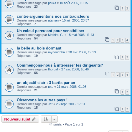
Dernier message par
pat43
«
10 août 2006, 10:15
Réponses :
23
1
2
contre-argumentons nos contradicteurs
Dernier message par
ataman
«
15 juin 2006, 23:57
Réponses :
7
Un calcul percutant pour sensibiliser
Dernier message par
Mathieu G.
«
15 mai 2006, 11:43
Réponses :
54
1
2
3
4
la belle au bois dormant
Dernier message par
mynouchka
«
30 avr. 2006, 19:13
Réponses :
19
1
2
Commençons-nous à interesser les dirigeants?
Dernier message par
thorgal
«
27 avr. 2006, 10:46
Réponses :
55
1
2
3
4
un objectif clair : 3 barils par an
Dernier message par
toto
«
21 mars 2006, 01:08
Réponses :
21
1
2
Observons les autres pays !
Dernier message par
Jef
«
26 sept. 2005, 17:31
Réponses :
15
1
2
Nouveau sujet
44 sujets • Page
1
sur
1