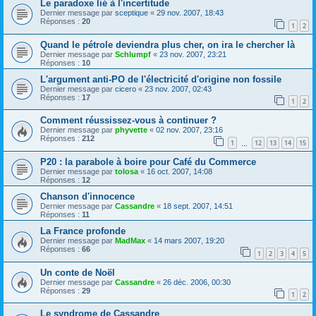
Le paradoxe lié à l'incertitude
Dernier message par
sceptique
«
29 nov. 2007, 18:43
Réponses :
20
1
2
Quand le pétrole deviendra plus cher, on ira le chercher là
Dernier message par
Schlumpf
«
23 nov. 2007, 23:21
Réponses :
10
L'argument anti-PO de l'électricité d'origine non fossile
Dernier message par
cicero
«
23 nov. 2007, 02:43
Réponses :
17
1
2
Comment réussissez-vous à continuer ?
Dernier message par
phyvette
«
02 nov. 2007, 23:16
Réponses :
212
1
12
13
14
15
…
P20 : la parabole à boire pour Café du Commerce
Dernier message par
tolosa
«
16 oct. 2007, 14:08
Réponses :
12
Chanson d'innocence
Dernier message par
Cassandre
«
18 sept. 2007, 14:51
Réponses :
11
La France profonde
Dernier message par
MadMax
«
14 mars 2007, 19:20
Réponses :
66
1
2
3
4
5
Un conte de Noël
Dernier message par
Cassandre
«
26 déc. 2006, 00:30
Réponses :
29
1
2
Le syndrome de Cassandre