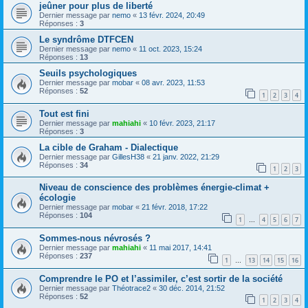
jeûner pour plus de liberté
Dernier message par
nemo
«
13 févr. 2024, 20:49
Réponses :
3
Le syndrôme DTFCEN
Dernier message par
nemo
«
11 oct. 2023, 15:24
Réponses :
13
Seuils psychologiques
Dernier message par
mobar
«
08 avr. 2023, 11:53
Réponses :
52
1
2
3
4
Tout est fini
Dernier message par
mahiahi
«
10 févr. 2023, 21:17
Réponses :
3
La cible de Graham - Dialectique
Dernier message par
GillesH38
«
21 janv. 2022, 21:29
Réponses :
34
1
2
3
Niveau de conscience des problèmes énergie-climat +
écologie
Dernier message par
mobar
«
21 févr. 2018, 17:22
Réponses :
104
1
4
5
6
7
…
Sommes-nous névrosés ?
Dernier message par
mahiahi
«
11 mai 2017, 14:41
Réponses :
237
1
13
14
15
16
…
Comprendre le PO et l’assimiler, c’est sortir de la société
Dernier message par
Théotrace2
«
30 déc. 2014, 21:52
Réponses :
52
1
2
3
4