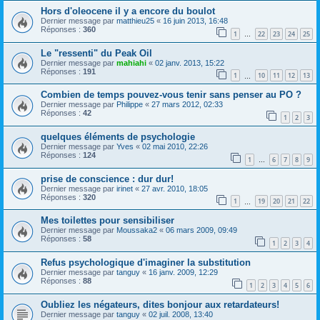
Hors d'oleocene il y a encore du boulot
Dernier message par
matthieu25
«
16 juin 2013, 16:48
Réponses :
360
1
22
23
24
25
…
Le "ressenti" du Peak Oil
Dernier message par
mahiahi
«
02 janv. 2013, 15:22
Réponses :
191
1
10
11
12
13
…
Combien de temps pouvez-vous tenir sans penser au PO ?
Dernier message par
Philippe
«
27 mars 2012, 02:33
Réponses :
42
1
2
3
quelques éléments de psychologie
Dernier message par
Yves
«
02 mai 2010, 22:26
Réponses :
124
1
6
7
8
9
…
prise de conscience : dur dur!
Dernier message par
irinet
«
27 avr. 2010, 18:05
Réponses :
320
1
19
20
21
22
…
Mes toilettes pour sensibiliser
Dernier message par
Moussaka2
«
06 mars 2009, 09:49
Réponses :
58
1
2
3
4
Refus psychologique d'imaginer la substitution
Dernier message par
tanguy
«
16 janv. 2009, 12:29
Réponses :
88
1
2
3
4
5
6
Oubliez les négateurs, dites bonjour aux retardateurs!
Dernier message par
tanguy
«
02 juil. 2008, 13:40