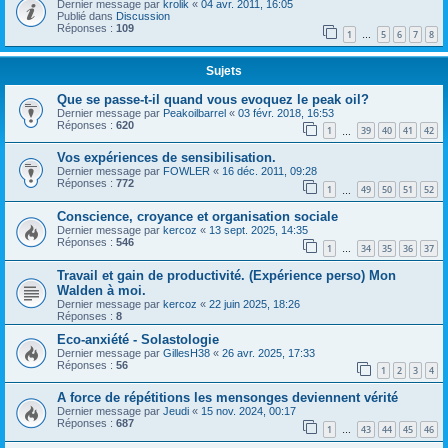
Dernier message par
krolik
«
04 avr. 2011, 16:05
Publié dans
Discussion
Réponses :
109
1
5
6
7
8
…
Sujets
Que se passe-t-il quand vous evoquez le peak oil?
Dernier message par
Peakoilbarrel
«
03 févr. 2018, 16:53
Réponses :
620
1
39
40
41
42
…
Vos expériences de sensibilisation.
Dernier message par
FOWLER
«
16 déc. 2011, 09:28
Réponses :
772
1
49
50
51
52
…
Conscience, croyance et organisation sociale
Dernier message par
kercoz
«
13 sept. 2025, 14:35
Réponses :
546
1
34
35
36
37
…
Travail et gain de productivité. (Expérience perso) Mon
Walden à moi.
Dernier message par
kercoz
«
22 juin 2025, 18:26
Réponses :
8
Eco-anxiété - Solastologie
Dernier message par
GillesH38
«
26 avr. 2025, 17:33
Réponses :
56
1
2
3
4
A force de répétitions les mensonges deviennent vérité
Dernier message par
Jeudi
«
15 nov. 2024, 00:17
Réponses :
687
1
43
44
45
46
…