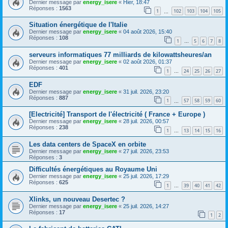
Dernier message par
energy_isere
«
Hier, 18:47
Réponses :
1563
1
102
103
104
105
…
Situation énergétique de l'Italie
Dernier message par
energy_isere
«
04 août 2026, 15:40
Réponses :
108
1
5
6
7
8
…
serveurs informatiques 77 milliards de kilowattsheures/an
Dernier message par
energy_isere
«
02 août 2026, 01:37
Réponses :
401
1
24
25
26
27
…
EDF
Dernier message par
energy_isere
«
31 juil. 2026, 23:20
Réponses :
887
1
57
58
59
60
…
[Electricité] Transport de l'électricité ( France + Europe )
Dernier message par
energy_isere
«
28 juil. 2026, 00:57
Réponses :
238
1
13
14
15
16
…
Les data centers de SpaceX en orbite
Dernier message par
energy_isere
«
27 juil. 2026, 23:53
Réponses :
3
Difficultés énergétiques au Royaume Uni
Dernier message par
energy_isere
«
25 juil. 2026, 17:29
Réponses :
625
1
39
40
41
42
…
Xlinks, un nouveau Desertec ?
Dernier message par
energy_isere
«
25 juil. 2026, 14:27
Réponses :
17
1
2