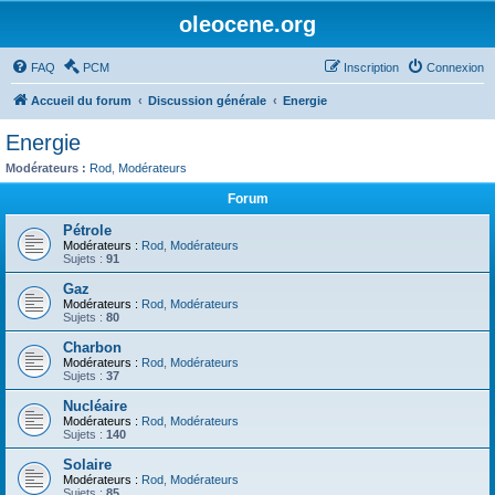
oleocene.org
FAQ
PCM
Inscription
Connexion
Accueil du forum
Discussion générale
Energie
Energie
Modérateurs :
Rod
,
Modérateurs
Forum
Pétrole
Modérateurs :
Rod
,
Modérateurs
Sujets :
91
Gaz
Modérateurs :
Rod
,
Modérateurs
Sujets :
80
Charbon
Modérateurs :
Rod
,
Modérateurs
Sujets :
37
Nucléaire
Modérateurs :
Rod
,
Modérateurs
Sujets :
140
Solaire
Modérateurs :
Rod
,
Modérateurs
Sujets :
85