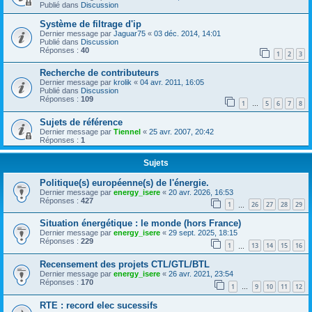
Publié dans
Discussion
Système de filtrage d'ip
Dernier message par
Jaguar75
«
03 déc. 2014, 14:01
Publié dans
Discussion
Réponses :
40
1
2
3
Recherche de contributeurs
Dernier message par
krolik
«
04 avr. 2011, 16:05
Publié dans
Discussion
Réponses :
109
1
5
6
7
8
…
Sujets de référence
Dernier message par
Tiennel
«
25 avr. 2007, 20:42
Réponses :
1
Sujets
Politique(s) européenne(s) de l'énergie.
Dernier message par
energy_isere
«
20 avr. 2026, 16:53
Réponses :
427
1
26
27
28
29
…
Situation énergétique : le monde (hors France)
Dernier message par
energy_isere
«
29 sept. 2025, 18:15
Réponses :
229
1
13
14
15
16
…
Recensement des projets CTL/GTL/BTL
Dernier message par
energy_isere
«
26 avr. 2021, 23:54
Réponses :
170
1
9
10
11
12
…
RTE : record elec sucessifs