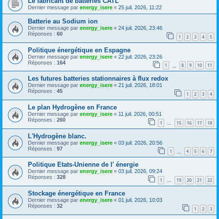
Le fabricant de batteries CATL
Dernier message par
energy_isere
«
25 juil. 2026, 11:22
Batterie au Sodium ion
Dernier message par
energy_isere
«
24 juil. 2026, 23:46
Réponses :
60
1
2
3
4
5
Politique énergétique en Espagne
Dernier message par
energy_isere
«
22 juil. 2026, 23:26
Réponses :
164
1
8
9
10
11
…
Les futures batteries stationnaires à flux redox
Dernier message par
energy_isere
«
21 juil. 2026, 18:01
Réponses :
45
1
2
3
4
Le plan Hydrogène en France
Dernier message par
energy_isere
«
11 juil. 2026, 00:51
Réponses :
260
1
15
16
17
18
…
L'Hydrogène blanc.
Dernier message par
energy_isere
«
03 juil. 2026, 20:56
Réponses :
97
1
4
5
6
7
…
Politique Etats-Unienne de l' énergie
Dernier message par
energy_isere
«
03 juil. 2026, 09:24
Réponses :
328
1
19
20
21
22
…
Stockage énergétique en France
Dernier message par
energy_isere
«
01 juil. 2026, 10:03
Réponses :
32
1
2
3