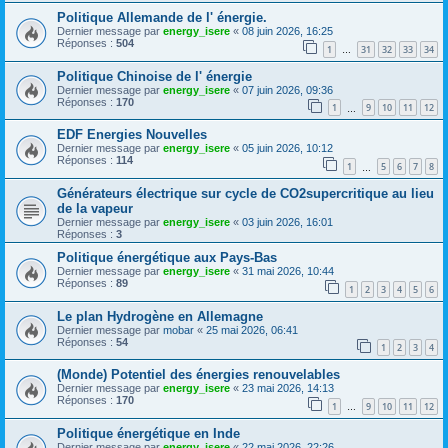
Politique Allemande de l' énergie.
Dernier message par
energy_isere
«
08 juin 2026, 16:25
Réponses :
504
1
31
32
33
34
…
Politique Chinoise de l' énergie
Dernier message par
energy_isere
«
07 juin 2026, 09:36
Réponses :
170
1
9
10
11
12
…
EDF Energies Nouvelles
Dernier message par
energy_isere
«
05 juin 2026, 10:12
Réponses :
114
1
5
6
7
8
…
Générateurs électrique sur cycle de CO2supercritique au lieu
de la vapeur
Dernier message par
energy_isere
«
03 juin 2026, 16:01
Réponses :
3
Politique énergétique aux Pays-Bas
Dernier message par
energy_isere
«
31 mai 2026, 10:44
Réponses :
89
1
2
3
4
5
6
Le plan Hydrogène en Allemagne
Dernier message par
mobar
«
25 mai 2026, 06:41
Réponses :
54
1
2
3
4
(Monde) Potentiel des énergies renouvelables
Dernier message par
energy_isere
«
23 mai 2026, 14:13
Réponses :
170
1
9
10
11
12
…
Politique énergétique en Inde
Dernier message par
energy_isere
«
22 mai 2026, 22:26