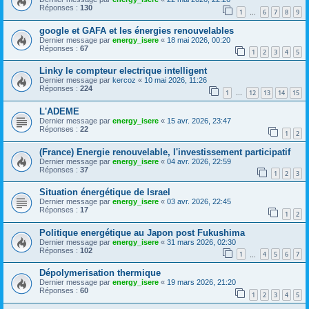
Réponses :
130
1
6
7
8
9
…
google et GAFA et les énergies renouvelables
Dernier message par
energy_isere
«
18 mai 2026, 00:20
Réponses :
67
1
2
3
4
5
Linky le compteur electrique intelligent
Dernier message par
kercoz
«
10 mai 2026, 11:26
Réponses :
224
1
12
13
14
15
…
L'ADEME
Dernier message par
energy_isere
«
15 avr. 2026, 23:47
Réponses :
22
1
2
(France) Energie renouvelable, l'investissement participatif
Dernier message par
energy_isere
«
04 avr. 2026, 22:59
Réponses :
37
1
2
3
Situation énergétique de Israel
Dernier message par
energy_isere
«
03 avr. 2026, 22:45
Réponses :
17
1
2
Politique energétique au Japon post Fukushima
Dernier message par
energy_isere
«
31 mars 2026, 02:30
Réponses :
102
1
4
5
6
7
…
Dépolymerisation thermique
Dernier message par
energy_isere
«
19 mars 2026, 21:20
Réponses :
60
1
2
3
4
5