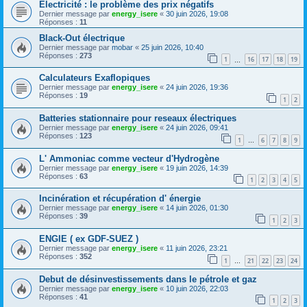
Electricité : le problème des prix négatifs
Dernier message par
energy_isere
«
30 juin 2026, 19:08
Réponses :
11
Black-Out électrique
Dernier message par
mobar
«
25 juin 2026, 10:40
Réponses :
273
1
16
17
18
19
…
Calculateurs Exaflopiques
Dernier message par
energy_isere
«
24 juin 2026, 19:36
Réponses :
19
1
2
Batteries stationnaire pour reseaux électriques
Dernier message par
energy_isere
«
24 juin 2026, 09:41
Réponses :
123
1
6
7
8
9
…
L' Ammoniac comme vecteur d'Hydrogène
Dernier message par
energy_isere
«
19 juin 2026, 14:39
Réponses :
63
1
2
3
4
5
Incinération et récupération d' énergie
Dernier message par
energy_isere
«
14 juin 2026, 01:30
Réponses :
39
1
2
3
ENGIE ( ex GDF-SUEZ )
Dernier message par
energy_isere
«
11 juin 2026, 23:21
Réponses :
352
1
21
22
23
24
…
Debut de désinvestissements dans le pétrole et gaz
Dernier message par
energy_isere
«
10 juin 2026, 22:03
Réponses :
41
1
2
3