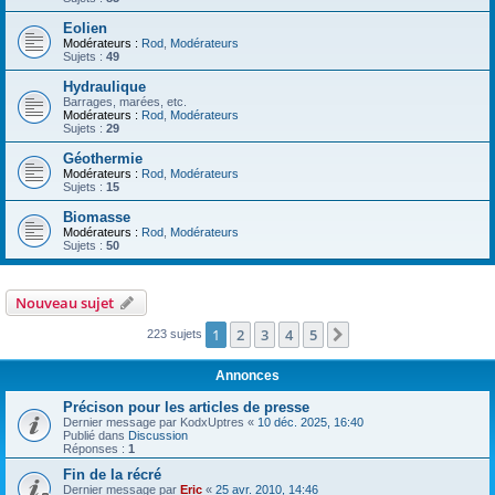
Eolien
Modérateurs :
Rod
,
Modérateurs
Sujets :
49
Hydraulique
Barrages, marées, etc.
Modérateurs :
Rod
,
Modérateurs
Sujets :
29
Géothermie
Modérateurs :
Rod
,
Modérateurs
Sujets :
15
Biomasse
Modérateurs :
Rod
,
Modérateurs
Sujets :
50
Nouveau sujet
1
2
3
4
5
Suivant
223 sujets
Annonces
Précison pour les articles de presse
Dernier message par
KodxUptres
«
10 déc. 2025, 16:40
Publié dans
Discussion
Réponses :
1
Fin de la récré
Dernier message par
Eric
«
25 avr. 2010, 14:46