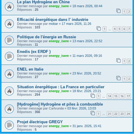
Le plan Hydrogène en Chine
Dernier message par
energy_isere
«
18 mars 2026, 00:44
Réponses :
25
1
2
Efficacité énergétique dans l' industrie
Dernier message par
mobar
«
17 mars 2026, 11:26
Réponses :
103
1
4
5
6
7
…
Politique de l'énergie en Russie
Dernier message par
energy_isere
«
13 mars 2026, 22:52
Réponses :
11
Enedis (ex ERDF )
Dernier message par
energy_isere
«
11 mars 2026, 09:16
Réponses :
17
1
2
ENEL en Italie
Dernier message par
energy_isere
«
23 févr. 2026, 20:52
Réponses :
27
1
2
Situation énergétique : La France en particulier
Dernier message par
energy_isere
«
18 févr. 2026, 23:21
Réponses :
254
1
14
15
16
17
…
[Hydrogène] Hydrogène et piles à combustible
Dernier message par
Carlvunda
«
03 févr. 2026, 13:03
Réponses :
356
1
21
22
23
24
…
Projet électrique GREGY
Dernier message par
energy_isere
«
31 janv. 2026, 15:41
Réponses :
5