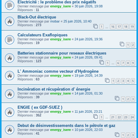
Electricité : le problème des prix négatifs
Dernier message par
energy_isere
«
30 juin 2026, 19:08
Réponses :
11
Black-Out électrique
Dernier message par
mobar
«
25 juin 2026, 10:40
Réponses :
273
1
16
17
18
19
…
Calculateurs Exaflopiques
Dernier message par
energy_isere
«
24 juin 2026, 19:36
Réponses :
19
1
2
Batteries stationnaire pour reseaux électriques
Dernier message par
energy_isere
«
24 juin 2026, 09:41
Réponses :
123
1
6
7
8
9
…
L' Ammoniac comme vecteur d'Hydrogène
Dernier message par
energy_isere
«
19 juin 2026, 14:39
Réponses :
63
1
2
3
4
5
Incinération et récupération d' énergie
Dernier message par
energy_isere
«
14 juin 2026, 01:30
Réponses :
39
1
2
3
ENGIE ( ex GDF-SUEZ )
Dernier message par
energy_isere
«
11 juin 2026, 23:21
Réponses :
352
1
21
22
23
24
…
Debut de désinvestissements dans le pétrole et gaz
Dernier message par
energy_isere
«
10 juin 2026, 22:03
Réponses :
41
1
2
3