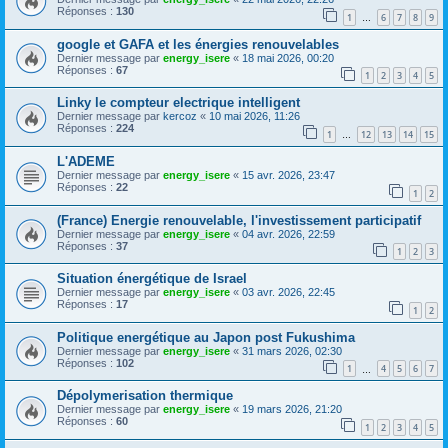
Réponses :
130
1
6
7
8
9
…
google et GAFA et les énergies renouvelables
Dernier message par
energy_isere
«
18 mai 2026, 00:20
Réponses :
67
1
2
3
4
5
Linky le compteur electrique intelligent
Dernier message par
kercoz
«
10 mai 2026, 11:26
Réponses :
224
1
12
13
14
15
…
L'ADEME
Dernier message par
energy_isere
«
15 avr. 2026, 23:47
Réponses :
22
1
2
(France) Energie renouvelable, l'investissement participatif
Dernier message par
energy_isere
«
04 avr. 2026, 22:59
Réponses :
37
1
2
3
Situation énergétique de Israel
Dernier message par
energy_isere
«
03 avr. 2026, 22:45
Réponses :
17
1
2
Politique energétique au Japon post Fukushima
Dernier message par
energy_isere
«
31 mars 2026, 02:30
Réponses :
102
1
4
5
6
7
…
Dépolymerisation thermique
Dernier message par
energy_isere
«
19 mars 2026, 21:20
Réponses :
60
1
2
3
4
5