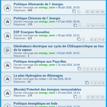
Politique Allemande de l' énergie.
Dernier message par
energy_isere
«
08 juin 2026, 16:25
Réponses :
504
1
31
32
33
34
…
Politique Chinoise de l' énergie
Dernier message par
energy_isere
«
07 juin 2026, 09:36
Réponses :
170
1
9
10
11
12
…
EDF Energies Nouvelles
Dernier message par
energy_isere
«
05 juin 2026, 10:12
Réponses :
114
1
5
6
7
8
…
Générateurs électrique sur cycle de CO2supercritique au lieu
de la vapeur
Dernier message par
energy_isere
«
03 juin 2026, 16:01
Réponses :
3
Politique énergétique aux Pays-Bas
Dernier message par
energy_isere
«
31 mai 2026, 10:44
Réponses :
89
1
2
3
4
5
6
Le plan Hydrogène en Allemagne
Dernier message par
mobar
«
25 mai 2026, 06:41
Réponses :
54
1
2
3
4
(Monde) Potentiel des énergies renouvelables
Dernier message par
energy_isere
«
23 mai 2026, 14:13
Réponses :
170
1
9
10
11
12
…
Politique énergétique en Inde
Dernier message par
energy_isere
«
22 mai 2026, 22:26