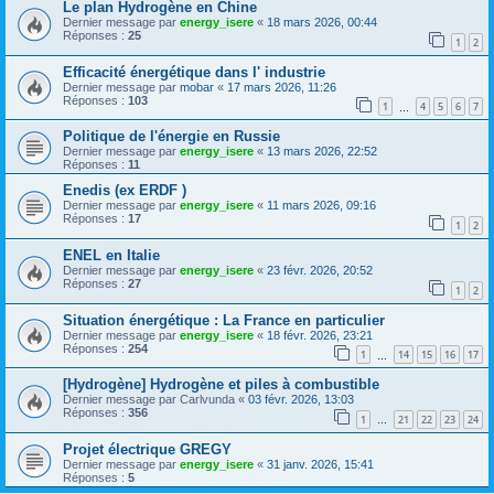
Le plan Hydrogène en Chine
Dernier message par
energy_isere
«
18 mars 2026, 00:44
Réponses :
25
1
2
Efficacité énergétique dans l' industrie
Dernier message par
mobar
«
17 mars 2026, 11:26
Réponses :
103
1
4
5
6
7
…
Politique de l'énergie en Russie
Dernier message par
energy_isere
«
13 mars 2026, 22:52
Réponses :
11
Enedis (ex ERDF )
Dernier message par
energy_isere
«
11 mars 2026, 09:16
Réponses :
17
1
2
ENEL en Italie
Dernier message par
energy_isere
«
23 févr. 2026, 20:52
Réponses :
27
1
2
Situation énergétique : La France en particulier
Dernier message par
energy_isere
«
18 févr. 2026, 23:21
Réponses :
254
1
14
15
16
17
…
[Hydrogène] Hydrogène et piles à combustible
Dernier message par
Carlvunda
«
03 févr. 2026, 13:03
Réponses :
356
1
21
22
23
24
…
Projet électrique GREGY
Dernier message par
energy_isere
«
31 janv. 2026, 15:41
Réponses :
5