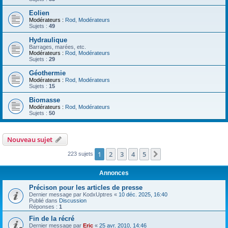
Eolien
Modérateurs :
Rod
,
Modérateurs
Sujets :
49
Hydraulique
Barrages, marées, etc.
Modérateurs :
Rod
,
Modérateurs
Sujets :
29
Géothermie
Modérateurs :
Rod
,
Modérateurs
Sujets :
15
Biomasse
Modérateurs :
Rod
,
Modérateurs
Sujets :
50
Nouveau sujet
1
2
3
4
5
Suivant
223 sujets
Annonces
Précison pour les articles de presse
Dernier message par
KodxUptres
«
10 déc. 2025, 16:40
Publié dans
Discussion
Réponses :
1
Fin de la récré
Dernier message par
Eric
«
25 avr. 2010, 14:46