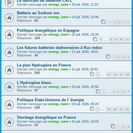
Le fabricant de batteries CATL
Dernier message par
energy_isere
«
25 juil. 2026, 11:22
Batterie au Sodium ion
Dernier message par
energy_isere
«
24 juil. 2026, 23:46
Réponses :
60
1
2
3
4
5
Politique énergétique en Espagne
Dernier message par
energy_isere
«
22 juil. 2026, 23:26
Réponses :
164
1
8
9
10
11
…
Les futures batteries stationnaires à flux redox
Dernier message par
energy_isere
«
21 juil. 2026, 18:01
Réponses :
45
1
2
3
4
Le plan Hydrogène en France
Dernier message par
energy_isere
«
11 juil. 2026, 00:51
Réponses :
260
1
15
16
17
18
…
L'Hydrogène blanc.
Dernier message par
energy_isere
«
03 juil. 2026, 20:56
Réponses :
97
1
4
5
6
7
…
Politique Etats-Unienne de l' énergie
Dernier message par
energy_isere
«
03 juil. 2026, 09:24
Réponses :
328
1
19
20
21
22
…
Stockage énergétique en France
Dernier message par
energy_isere
«
01 juil. 2026, 10:03
Réponses :
32
1
2
3