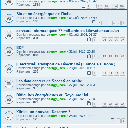
Dernier message par
energy_isere
«
06 août 2026, 18:47
Réponses :
1563
1
102
103
104
105
…
Situation énergétique de l'Italie
Dernier message par
energy_isere
«
04 août 2026, 15:40
Réponses :
108
1
5
6
7
8
…
serveurs informatiques 77 milliards de kilowattsheures/an
Dernier message par
energy_isere
«
02 août 2026, 01:37
Réponses :
401
1
24
25
26
27
…
EDF
Dernier message par
energy_isere
«
31 juil. 2026, 23:20
Réponses :
887
1
57
58
59
60
…
[Electricité] Transport de l'électricité ( France + Europe )
Dernier message par
energy_isere
«
28 juil. 2026, 00:57
Réponses :
238
1
13
14
15
16
…
Les data centers de SpaceX en orbite
Dernier message par
energy_isere
«
27 juil. 2026, 23:53
Réponses :
3
Difficultés énergétiques au Royaume Uni
Dernier message par
energy_isere
«
25 juil. 2026, 17:29
Réponses :
625
1
39
40
41
42
…
Xlinks, un nouveau Desertec ?
Dernier message par
energy_isere
«
25 juil. 2026, 14:27
Réponses :
17
1
2