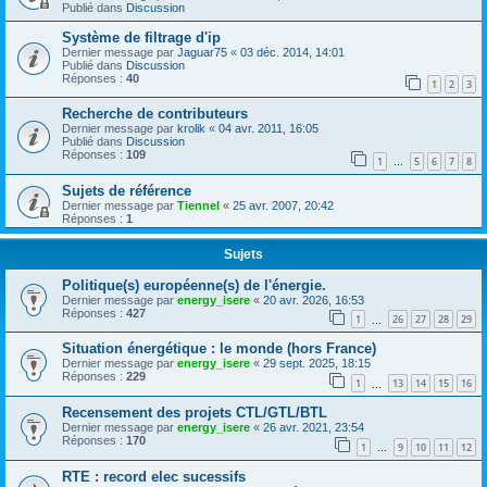
Publié dans
Discussion
Système de filtrage d'ip
Dernier message par
Jaguar75
«
03 déc. 2014, 14:01
Publié dans
Discussion
Réponses :
40
1
2
3
Recherche de contributeurs
Dernier message par
krolik
«
04 avr. 2011, 16:05
Publié dans
Discussion
Réponses :
109
1
5
6
7
8
…
Sujets de référence
Dernier message par
Tiennel
«
25 avr. 2007, 20:42
Réponses :
1
Sujets
Politique(s) européenne(s) de l'énergie.
Dernier message par
energy_isere
«
20 avr. 2026, 16:53
Réponses :
427
1
26
27
28
29
…
Situation énergétique : le monde (hors France)
Dernier message par
energy_isere
«
29 sept. 2025, 18:15
Réponses :
229
1
13
14
15
16
…
Recensement des projets CTL/GTL/BTL
Dernier message par
energy_isere
«
26 avr. 2021, 23:54
Réponses :
170
1
9
10
11
12
…
RTE : record elec sucessifs