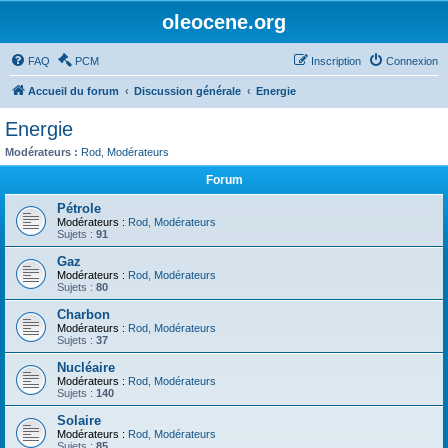
oleocene.org
FAQ
PCM
Inscription
Connexion
Accueil du forum
Discussion générale
Energie
Energie
Modérateurs :
Rod
,
Modérateurs
Forum
Pétrole
Modérateurs :
Rod
,
Modérateurs
Sujets :
91
Gaz
Modérateurs :
Rod
,
Modérateurs
Sujets :
80
Charbon
Modérateurs :
Rod
,
Modérateurs
Sujets :
37
Nucléaire
Modérateurs :
Rod
,
Modérateurs
Sujets :
140
Solaire
Modérateurs :
Rod
,
Modérateurs
Sujets :
85