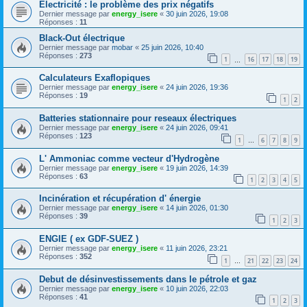
Electricité : le problème des prix négatifs
Dernier message par
energy_isere
«
30 juin 2026, 19:08
Réponses :
11
Black-Out électrique
Dernier message par
mobar
«
25 juin 2026, 10:40
Réponses :
273
1
16
17
18
19
…
Calculateurs Exaflopiques
Dernier message par
energy_isere
«
24 juin 2026, 19:36
Réponses :
19
1
2
Batteries stationnaire pour reseaux électriques
Dernier message par
energy_isere
«
24 juin 2026, 09:41
Réponses :
123
1
6
7
8
9
…
L' Ammoniac comme vecteur d'Hydrogène
Dernier message par
energy_isere
«
19 juin 2026, 14:39
Réponses :
63
1
2
3
4
5
Incinération et récupération d' énergie
Dernier message par
energy_isere
«
14 juin 2026, 01:30
Réponses :
39
1
2
3
ENGIE ( ex GDF-SUEZ )
Dernier message par
energy_isere
«
11 juin 2026, 23:21
Réponses :
352
1
21
22
23
24
…
Debut de désinvestissements dans le pétrole et gaz
Dernier message par
energy_isere
«
10 juin 2026, 22:03
Réponses :
41
1
2
3