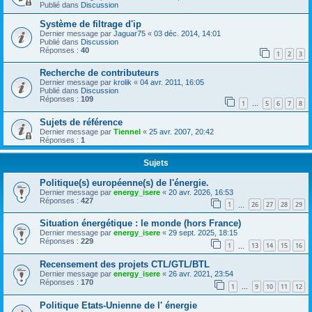
Publié dans
Discussion
Système de filtrage d'ip
Dernier message par
Jaguar75
«
03 déc. 2014, 14:01
Publié dans
Discussion
Réponses :
40
1
2
3
Recherche de contributeurs
Dernier message par
krolik
«
04 avr. 2011, 16:05
Publié dans
Discussion
Réponses :
109
1
5
6
7
8
…
Sujets de référence
Dernier message par
Tiennel
«
25 avr. 2007, 20:42
Réponses :
1
Sujets
Politique(s) européenne(s) de l'énergie.
Dernier message par
energy_isere
«
20 avr. 2026, 16:53
Réponses :
427
1
26
27
28
29
…
Situation énergétique : le monde (hors France)
Dernier message par
energy_isere
«
29 sept. 2025, 18:15
Réponses :
229
1
13
14
15
16
…
Recensement des projets CTL/GTL/BTL
Dernier message par
energy_isere
«
26 avr. 2021, 23:54
Réponses :
170
1
9
10
11
12
…
Politique Etats-Unienne de l' énergie