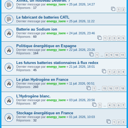
Xlinks, un nouveau Desertec ?
Dernier message par
energy_isere
«
25 juil. 2026, 14:27
Réponses :
17
1
2
Le fabricant de batteries CATL
Dernier message par
energy_isere
«
25 juil. 2026, 11:22
Batterie au Sodium ion
Dernier message par
energy_isere
«
24 juil. 2026, 23:46
Réponses :
60
1
2
3
4
5
Politique énergétique en Espagne
Dernier message par
energy_isere
«
22 juil. 2026, 23:26
Réponses :
164
1
8
9
10
11
…
Les futures batteries stationnaires à flux redox
Dernier message par
energy_isere
«
21 juil. 2026, 18:01
Réponses :
45
1
2
3
4
Le plan Hydrogène en France
Dernier message par
energy_isere
«
11 juil. 2026, 00:51
Réponses :
260
1
15
16
17
18
…
L'Hydrogène blanc.
Dernier message par
energy_isere
«
03 juil. 2026, 20:56
Réponses :
97
1
4
5
6
7
…
Stockage énergétique en France
Dernier message par
energy_isere
«
01 juil. 2026, 10:03
Réponses :
32
1
2
3