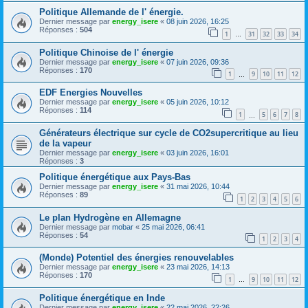
Politique Allemande de l' énergie.
Dernier message par
energy_isere
«
08 juin 2026, 16:25
Réponses :
504
1
31
32
33
34
…
Politique Chinoise de l' énergie
Dernier message par
energy_isere
«
07 juin 2026, 09:36
Réponses :
170
1
9
10
11
12
…
EDF Energies Nouvelles
Dernier message par
energy_isere
«
05 juin 2026, 10:12
Réponses :
114
1
5
6
7
8
…
Générateurs électrique sur cycle de CO2supercritique au lieu
de la vapeur
Dernier message par
energy_isere
«
03 juin 2026, 16:01
Réponses :
3
Politique énergétique aux Pays-Bas
Dernier message par
energy_isere
«
31 mai 2026, 10:44
Réponses :
89
1
2
3
4
5
6
Le plan Hydrogène en Allemagne
Dernier message par
mobar
«
25 mai 2026, 06:41
Réponses :
54
1
2
3
4
(Monde) Potentiel des énergies renouvelables
Dernier message par
energy_isere
«
23 mai 2026, 14:13
Réponses :
170
1
9
10
11
12
…
Politique énergétique en Inde
Dernier message par
energy_isere
«
22 mai 2026, 22:26