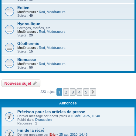
Eolien
Modérateurs :
Rod
,
Modérateurs
Sujets :
49
Hydraulique
Barrages, marées, etc.
Modérateurs :
Rod
,
Modérateurs
Sujets :
29
Géothermie
Modérateurs :
Rod
,
Modérateurs
Sujets :
15
Biomasse
Modérateurs :
Rod
,
Modérateurs
Sujets :
50
Nouveau sujet
1
2
3
4
5
Suivant
223 sujets
Annonces
Précison pour les articles de presse
Dernier message par
KodxUptres
«
10 déc. 2025, 16:40
Publié dans
Discussion
Réponses :
1
Fin de la récré
Dernier message par
Eric
«
25 avr. 2010, 14:46