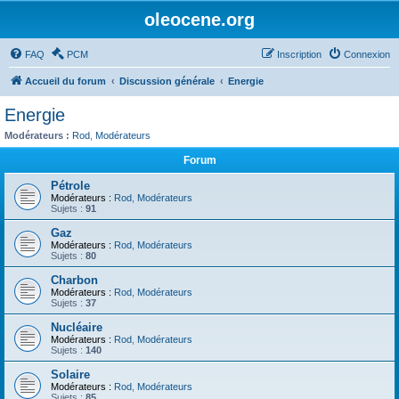
oleocene.org
FAQ
PCM
Inscription
Connexion
Accueil du forum
Discussion générale
Energie
Energie
Modérateurs :
Rod
,
Modérateurs
Forum
Pétrole
Modérateurs :
Rod
,
Modérateurs
Sujets :
91
Gaz
Modérateurs :
Rod
,
Modérateurs
Sujets :
80
Charbon
Modérateurs :
Rod
,
Modérateurs
Sujets :
37
Nucléaire
Modérateurs :
Rod
,
Modérateurs
Sujets :
140
Solaire
Modérateurs :
Rod
,
Modérateurs
Sujets :
85