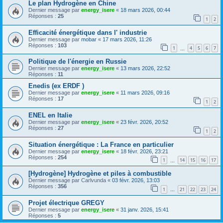
Le plan Hydrogène en Chine
Dernier message par
energy_isere
«
18 mars 2026, 00:44
Réponses :
25
1
2
Efficacité énergétique dans l' industrie
Dernier message par
mobar
«
17 mars 2026, 11:26
Réponses :
103
1
4
5
6
7
…
Politique de l'énergie en Russie
Dernier message par
energy_isere
«
13 mars 2026, 22:52
Réponses :
11
Enedis (ex ERDF )
Dernier message par
energy_isere
«
11 mars 2026, 09:16
Réponses :
17
1
2
ENEL en Italie
Dernier message par
energy_isere
«
23 févr. 2026, 20:52
Réponses :
27
1
2
Situation énergétique : La France en particulier
Dernier message par
energy_isere
«
18 févr. 2026, 23:21
Réponses :
254
1
14
15
16
17
…
[Hydrogène] Hydrogène et piles à combustible
Dernier message par
Carlvunda
«
03 févr. 2026, 13:03
Réponses :
356
1
21
22
23
24
…
Projet électrique GREGY
Dernier message par
energy_isere
«
31 janv. 2026, 15:41
Réponses :
5