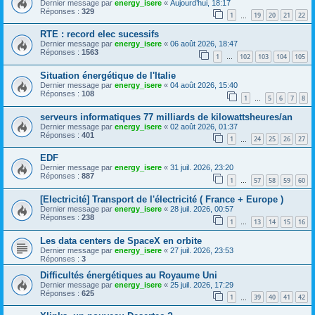
Dernier message par
energy_isere
«
Aujourd’hui, 18:17
Réponses :
329
1
19
20
21
22
…
RTE : record elec sucessifs
Dernier message par
energy_isere
«
06 août 2026, 18:47
Réponses :
1563
1
102
103
104
105
…
Situation énergétique de l'Italie
Dernier message par
energy_isere
«
04 août 2026, 15:40
Réponses :
108
1
5
6
7
8
…
serveurs informatiques 77 milliards de kilowattsheures/an
Dernier message par
energy_isere
«
02 août 2026, 01:37
Réponses :
401
1
24
25
26
27
…
EDF
Dernier message par
energy_isere
«
31 juil. 2026, 23:20
Réponses :
887
1
57
58
59
60
…
[Electricité] Transport de l'électricité ( France + Europe )
Dernier message par
energy_isere
«
28 juil. 2026, 00:57
Réponses :
238
1
13
14
15
16
…
Les data centers de SpaceX en orbite
Dernier message par
energy_isere
«
27 juil. 2026, 23:53
Réponses :
3
Difficultés énergétiques au Royaume Uni
Dernier message par
energy_isere
«
25 juil. 2026, 17:29
Réponses :
625
1
39
40
41
42
…