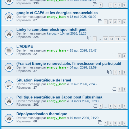
Réponses :
130
1
6
7
8
9
…
google et GAFA et les énergies renouvelables
Dernier message par
energy_isere
«
18 mai 2026, 00:20
Réponses :
67
1
2
3
4
5
Linky le compteur electrique intelligent
Dernier message par
kercoz
«
10 mai 2026, 11:26
Réponses :
224
1
12
13
14
15
…
L'ADEME
Dernier message par
energy_isere
«
15 avr. 2026, 23:47
Réponses :
22
1
2
(France) Energie renouvelable, l'investissement participatif
Dernier message par
energy_isere
«
04 avr. 2026, 22:59
Réponses :
37
1
2
3
Situation énergétique de Israel
Dernier message par
energy_isere
«
03 avr. 2026, 22:45
Réponses :
17
1
2
Politique energétique au Japon post Fukushima
Dernier message par
energy_isere
«
31 mars 2026, 02:30
Réponses :
102
1
4
5
6
7
…
Dépolymerisation thermique
Dernier message par
energy_isere
«
19 mars 2026, 21:20
Réponses :
60
1
2
3
4
5