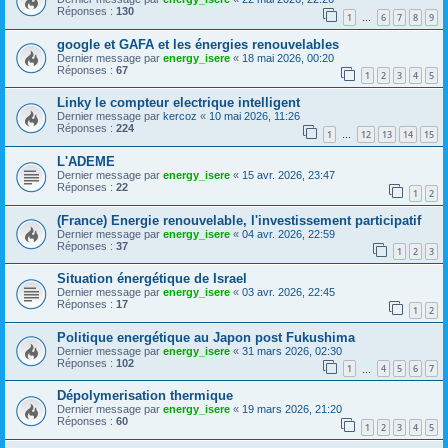
Réponses :
130
1
6
7
8
9
…
google et GAFA et les énergies renouvelables
Dernier message par
energy_isere
«
18 mai 2026, 00:20
Réponses :
67
1
2
3
4
5
Linky le compteur electrique intelligent
Dernier message par
kercoz
«
10 mai 2026, 11:26
Réponses :
224
1
12
13
14
15
…
L'ADEME
Dernier message par
energy_isere
«
15 avr. 2026, 23:47
Réponses :
22
1
2
(France) Energie renouvelable, l'investissement participatif
Dernier message par
energy_isere
«
04 avr. 2026, 22:59
Réponses :
37
1
2
3
Situation énergétique de Israel
Dernier message par
energy_isere
«
03 avr. 2026, 22:45
Réponses :
17
1
2
Politique energétique au Japon post Fukushima
Dernier message par
energy_isere
«
31 mars 2026, 02:30
Réponses :
102
1
4
5
6
7
…
Dépolymerisation thermique
Dernier message par
energy_isere
«
19 mars 2026, 21:20
Réponses :
60
1
2
3
4
5