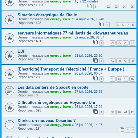
Dernier message par
energy_isere
«
il y a 22 minutes
Réponses :
1563
1
102
103
104
105
…
Situation énergétique de l'Italie
Dernier message par
energy_isere
«
04 août 2026, 15:40
Réponses :
108
1
5
6
7
8
…
serveurs informatiques 77 milliards de kilowattsheures/an
Dernier message par
energy_isere
«
02 août 2026, 01:37
Réponses :
401
1
24
25
26
27
…
EDF
Dernier message par
energy_isere
«
31 juil. 2026, 23:20
Réponses :
887
1
57
58
59
60
…
[Electricité] Transport de l'électricité ( France + Europe )
Dernier message par
energy_isere
«
28 juil. 2026, 00:57
Réponses :
238
1
13
14
15
16
…
Les data centers de SpaceX en orbite
Dernier message par
energy_isere
«
27 juil. 2026, 23:53
Réponses :
3
Difficultés énergétiques au Royaume Uni
Dernier message par
energy_isere
«
25 juil. 2026, 17:29
Réponses :
625
1
39
40
41
42
…
Xlinks, un nouveau Desertec ?
Dernier message par
energy_isere
«
25 juil. 2026, 14:27
Réponses :
17
1
2