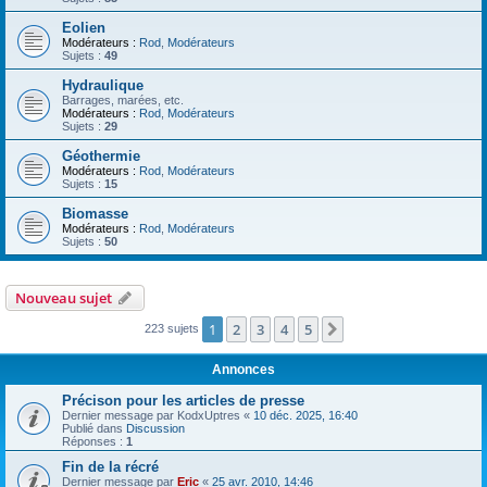
Eolien
Modérateurs :
Rod
,
Modérateurs
Sujets :
49
Hydraulique
Barrages, marées, etc.
Modérateurs :
Rod
,
Modérateurs
Sujets :
29
Géothermie
Modérateurs :
Rod
,
Modérateurs
Sujets :
15
Biomasse
Modérateurs :
Rod
,
Modérateurs
Sujets :
50
Nouveau sujet
1
2
3
4
5
Suivant
223 sujets
Annonces
Précison pour les articles de presse
Dernier message par
KodxUptres
«
10 déc. 2025, 16:40
Publié dans
Discussion
Réponses :
1
Fin de la récré
Dernier message par
Eric
«
25 avr. 2010, 14:46