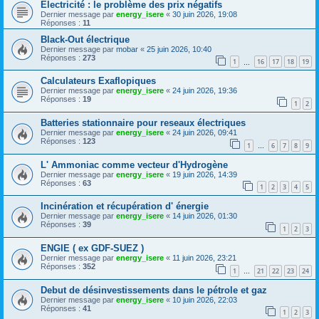
Electricité : le problème des prix négatifs
Dernier message par
energy_isere
«
30 juin 2026, 19:08
Réponses :
11
Black-Out électrique
Dernier message par
mobar
«
25 juin 2026, 10:40
Réponses :
273
1
16
17
18
19
…
Calculateurs Exaflopiques
Dernier message par
energy_isere
«
24 juin 2026, 19:36
Réponses :
19
1
2
Batteries stationnaire pour reseaux électriques
Dernier message par
energy_isere
«
24 juin 2026, 09:41
Réponses :
123
1
6
7
8
9
…
L' Ammoniac comme vecteur d'Hydrogène
Dernier message par
energy_isere
«
19 juin 2026, 14:39
Réponses :
63
1
2
3
4
5
Incinération et récupération d' énergie
Dernier message par
energy_isere
«
14 juin 2026, 01:30
Réponses :
39
1
2
3
ENGIE ( ex GDF-SUEZ )
Dernier message par
energy_isere
«
11 juin 2026, 23:21
Réponses :
352
1
21
22
23
24
…
Debut de désinvestissements dans le pétrole et gaz
Dernier message par
energy_isere
«
10 juin 2026, 22:03
Réponses :
41
1
2
3