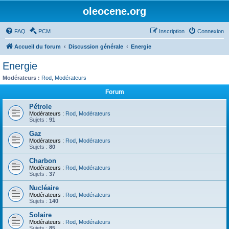
oleocene.org
FAQ
PCM
Inscription
Connexion
Accueil du forum
Discussion générale
Energie
Energie
Modérateurs :
Rod
,
Modérateurs
Forum
Pétrole
Modérateurs :
Rod
,
Modérateurs
Sujets :
91
Gaz
Modérateurs :
Rod
,
Modérateurs
Sujets :
80
Charbon
Modérateurs :
Rod
,
Modérateurs
Sujets :
37
Nucléaire
Modérateurs :
Rod
,
Modérateurs
Sujets :
140
Solaire
Modérateurs :
Rod
,
Modérateurs
Sujets :
85