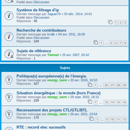
Publié dans
Discussion
Système de filtrage d'ip
Dernier message par
Jaguar75
«
03 déc. 2014, 14:01
Publié dans
Discussion
Réponses :
40
1
2
3
Recherche de contributeurs
Dernier message par
krolik
«
04 avr. 2011, 16:05
Publié dans
Discussion
Réponses :
109
1
5
6
7
8
…
Sujets de référence
Dernier message par
Tiennel
«
25 avr. 2007, 20:42
Réponses :
1
Sujets
Politique(s) européenne(s) de l'énergie.
Dernier message par
energy_isere
«
20 avr. 2026, 16:53
Réponses :
427
1
26
27
28
29
…
Situation énergétique : le monde (hors France)
Dernier message par
energy_isere
«
29 sept. 2025, 18:15
Réponses :
229
1
13
14
15
16
…
Recensement des projets CTL/GTL/BTL
Dernier message par
energy_isere
«
26 avr. 2021, 23:54
Réponses :
170
1
9
10
11
12
…
RTE : record elec sucessifs