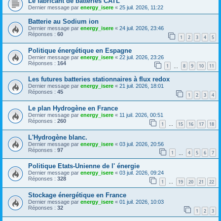
Le fabricant de batteries CATL
Dernier message par
energy_isere
«
25 juil. 2026, 11:22
Batterie au Sodium ion
Dernier message par
energy_isere
«
24 juil. 2026, 23:46
Réponses :
60
1
2
3
4
5
Politique énergétique en Espagne
Dernier message par
energy_isere
«
22 juil. 2026, 23:26
Réponses :
164
1
8
9
10
11
…
Les futures batteries stationnaires à flux redox
Dernier message par
energy_isere
«
21 juil. 2026, 18:01
Réponses :
45
1
2
3
4
Le plan Hydrogène en France
Dernier message par
energy_isere
«
11 juil. 2026, 00:51
Réponses :
260
1
15
16
17
18
…
L'Hydrogène blanc.
Dernier message par
energy_isere
«
03 juil. 2026, 20:56
Réponses :
97
1
4
5
6
7
…
Politique Etats-Unienne de l' énergie
Dernier message par
energy_isere
«
03 juil. 2026, 09:24
Réponses :
328
1
19
20
21
22
…
Stockage énergétique en France
Dernier message par
energy_isere
«
01 juil. 2026, 10:03
Réponses :
32
1
2
3