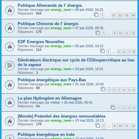
Politique Allemande de l' énergie.
Dernier message par
energy_isere
«
08 juin 2026, 16:25
Réponses :
504
1
31
32
33
34
…
Politique Chinoise de l' énergie
Dernier message par
energy_isere
«
07 juin 2026, 09:36
Réponses :
170
1
9
10
11
12
…
EDF Energies Nouvelles
Dernier message par
energy_isere
«
05 juin 2026, 10:12
Réponses :
114
1
5
6
7
8
…
Générateurs électrique sur cycle de CO2supercritique au lieu
de la vapeur
Dernier message par
energy_isere
«
03 juin 2026, 16:01
Réponses :
3
Politique énergétique aux Pays-Bas
Dernier message par
energy_isere
«
31 mai 2026, 10:44
Réponses :
89
1
2
3
4
5
6
Le plan Hydrogène en Allemagne
Dernier message par
mobar
«
25 mai 2026, 06:41
Réponses :
54
1
2
3
4
(Monde) Potentiel des énergies renouvelables
Dernier message par
energy_isere
«
23 mai 2026, 14:13
Réponses :
170
1
9
10
11
12
…
Politique énergétique en Inde
Dernier message par
energy_isere
«
22 mai 2026, 22:26