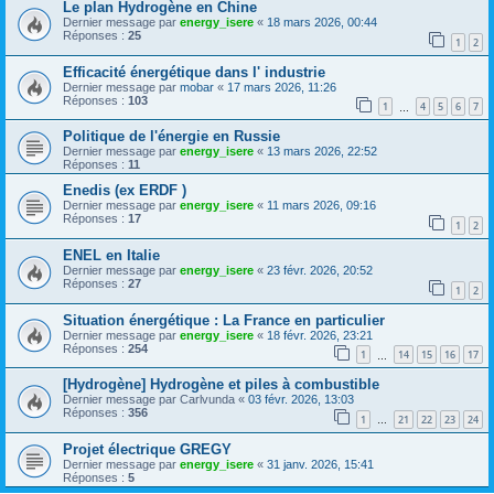
Le plan Hydrogène en Chine
Dernier message par
energy_isere
«
18 mars 2026, 00:44
Réponses :
25
1
2
Efficacité énergétique dans l' industrie
Dernier message par
mobar
«
17 mars 2026, 11:26
Réponses :
103
1
4
5
6
7
…
Politique de l'énergie en Russie
Dernier message par
energy_isere
«
13 mars 2026, 22:52
Réponses :
11
Enedis (ex ERDF )
Dernier message par
energy_isere
«
11 mars 2026, 09:16
Réponses :
17
1
2
ENEL en Italie
Dernier message par
energy_isere
«
23 févr. 2026, 20:52
Réponses :
27
1
2
Situation énergétique : La France en particulier
Dernier message par
energy_isere
«
18 févr. 2026, 23:21
Réponses :
254
1
14
15
16
17
…
[Hydrogène] Hydrogène et piles à combustible
Dernier message par
Carlvunda
«
03 févr. 2026, 13:03
Réponses :
356
1
21
22
23
24
…
Projet électrique GREGY
Dernier message par
energy_isere
«
31 janv. 2026, 15:41
Réponses :
5