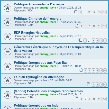
Politique Allemande de l' énergie.
Dernier message par
energy_isere
«
08 juin 2026, 16:25
Réponses :
504
1
31
32
33
34
…
Politique Chinoise de l' énergie
Dernier message par
energy_isere
«
07 juin 2026, 09:36
Réponses :
170
1
9
10
11
12
…
EDF Energies Nouvelles
Dernier message par
energy_isere
«
05 juin 2026, 10:12
Réponses :
114
1
5
6
7
8
…
Générateurs électrique sur cycle de CO2supercritique au lieu
de la vapeur
Dernier message par
energy_isere
«
03 juin 2026, 16:01
Réponses :
3
Politique énergétique aux Pays-Bas
Dernier message par
energy_isere
«
31 mai 2026, 10:44
Réponses :
89
1
2
3
4
5
6
Le plan Hydrogène en Allemagne
Dernier message par
mobar
«
25 mai 2026, 06:41
Réponses :
54
1
2
3
4
(Monde) Potentiel des énergies renouvelables
Dernier message par
energy_isere
«
23 mai 2026, 14:13
Réponses :
170
1
9
10
11
12
…
Politique énergétique en Inde
Dernier message par
energy_isere
«
22 mai 2026, 22:26