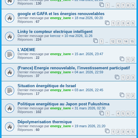
Réponses :
130
1
6
7
8
9
…
google et GAFA et les énergies renouvelables
Dernier message par
energy_isere
«
18 mai 2026, 00:20
Réponses :
67
1
2
3
4
5
Linky le compteur electrique intelligent
Dernier message par
kercoz
«
10 mai 2026, 11:26
Réponses :
224
1
12
13
14
15
…
L'ADEME
Dernier message par
energy_isere
«
15 avr. 2026, 23:47
Réponses :
22
1
2
(France) Energie renouvelable, l'investissement participatif
Dernier message par
energy_isere
«
04 avr. 2026, 22:59
Réponses :
37
1
2
3
Situation énergétique de Israel
Dernier message par
energy_isere
«
03 avr. 2026, 22:45
Réponses :
17
1
2
Politique energétique au Japon post Fukushima
Dernier message par
energy_isere
«
31 mars 2026, 02:30
Réponses :
102
1
4
5
6
7
…
Dépolymerisation thermique
Dernier message par
energy_isere
«
19 mars 2026, 21:20
Réponses :
60
1
2
3
4
5