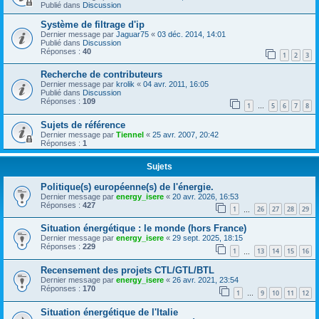
Publié dans
Discussion
Système de filtrage d'ip
Dernier message par
Jaguar75
«
03 déc. 2014, 14:01
Publié dans
Discussion
Réponses :
40
1
2
3
Recherche de contributeurs
Dernier message par
krolik
«
04 avr. 2011, 16:05
Publié dans
Discussion
Réponses :
109
1
5
6
7
8
…
Sujets de référence
Dernier message par
Tiennel
«
25 avr. 2007, 20:42
Réponses :
1
Sujets
Politique(s) européenne(s) de l'énergie.
Dernier message par
energy_isere
«
20 avr. 2026, 16:53
Réponses :
427
1
26
27
28
29
…
Situation énergétique : le monde (hors France)
Dernier message par
energy_isere
«
29 sept. 2025, 18:15
Réponses :
229
1
13
14
15
16
…
Recensement des projets CTL/GTL/BTL
Dernier message par
energy_isere
«
26 avr. 2021, 23:54
Réponses :
170
1
9
10
11
12
…
Situation énergétique de l'Italie