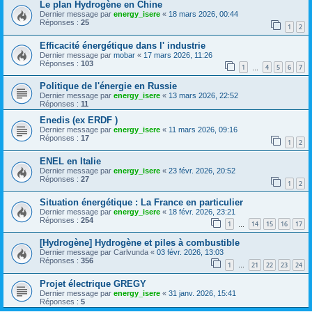
Le plan Hydrogène en Chine
Dernier message par
energy_isere
«
18 mars 2026, 00:44
Réponses :
25
1
2
Efficacité énergétique dans l' industrie
Dernier message par
mobar
«
17 mars 2026, 11:26
Réponses :
103
1
4
5
6
7
…
Politique de l'énergie en Russie
Dernier message par
energy_isere
«
13 mars 2026, 22:52
Réponses :
11
Enedis (ex ERDF )
Dernier message par
energy_isere
«
11 mars 2026, 09:16
Réponses :
17
1
2
ENEL en Italie
Dernier message par
energy_isere
«
23 févr. 2026, 20:52
Réponses :
27
1
2
Situation énergétique : La France en particulier
Dernier message par
energy_isere
«
18 févr. 2026, 23:21
Réponses :
254
1
14
15
16
17
…
[Hydrogène] Hydrogène et piles à combustible
Dernier message par
Carlvunda
«
03 févr. 2026, 13:03
Réponses :
356
1
21
22
23
24
…
Projet électrique GREGY
Dernier message par
energy_isere
«
31 janv. 2026, 15:41
Réponses :
5