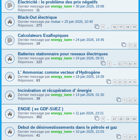
Electricité : le problème des prix négatifs
Dernier message par
energy_isere
«
30 juin 2026, 19:08
Réponses :
11
Black-Out électrique
Dernier message par
mobar
«
25 juin 2026, 10:40
Réponses :
273
1
16
17
18
19
…
Calculateurs Exaflopiques
Dernier message par
energy_isere
«
24 juin 2026, 19:36
Réponses :
19
1
2
Batteries stationnaire pour reseaux électriques
Dernier message par
energy_isere
«
24 juin 2026, 09:41
Réponses :
123
1
6
7
8
9
…
L' Ammoniac comme vecteur d'Hydrogène
Dernier message par
energy_isere
«
19 juin 2026, 14:39
Réponses :
63
1
2
3
4
5
Incinération et récupération d' énergie
Dernier message par
energy_isere
«
14 juin 2026, 01:30
Réponses :
39
1
2
3
ENGIE ( ex GDF-SUEZ )
Dernier message par
energy_isere
«
11 juin 2026, 23:21
Réponses :
352
1
21
22
23
24
…
Debut de désinvestissements dans le pétrole et gaz
Dernier message par
energy_isere
«
10 juin 2026, 22:03
Réponses :
41
1
2
3