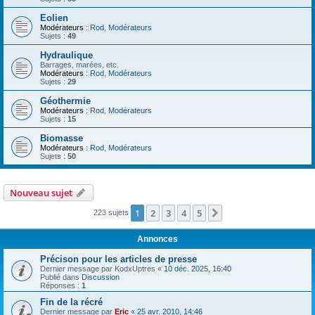
Eolien
Modérateurs :
Rod
,
Modérateurs
Sujets :
49
Hydraulique
Barrages, marées, etc.
Modérateurs :
Rod
,
Modérateurs
Sujets :
29
Géothermie
Modérateurs :
Rod
,
Modérateurs
Sujets :
15
Biomasse
Modérateurs :
Rod
,
Modérateurs
Sujets :
50
Nouveau sujet
1
2
3
4
5
Suivant
223 sujets
Annonces
Précison pour les articles de presse
Dernier message par
KodxUptres
«
10 déc. 2025, 16:40
Publié dans
Discussion
Réponses :
1
Fin de la récré
Dernier message par
Eric
«
25 avr. 2010, 14:46