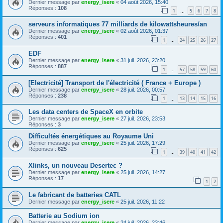
Dernier message par
energy_isere
«
04 août 2026, 15:40
Réponses :
108
1
5
6
7
8
…
serveurs informatiques 77 milliards de kilowattsheures/an
Dernier message par
energy_isere
«
02 août 2026, 01:37
Réponses :
401
1
24
25
26
27
…
EDF
Dernier message par
energy_isere
«
31 juil. 2026, 23:20
Réponses :
887
1
57
58
59
60
…
[Electricité] Transport de l'électricité ( France + Europe )
Dernier message par
energy_isere
«
28 juil. 2026, 00:57
Réponses :
238
1
13
14
15
16
…
Les data centers de SpaceX en orbite
Dernier message par
energy_isere
«
27 juil. 2026, 23:53
Réponses :
3
Difficultés énergétiques au Royaume Uni
Dernier message par
energy_isere
«
25 juil. 2026, 17:29
Réponses :
625
1
39
40
41
42
…
Xlinks, un nouveau Desertec ?
Dernier message par
energy_isere
«
25 juil. 2026, 14:27
Réponses :
17
1
2
Le fabricant de batteries CATL
Dernier message par
energy_isere
«
25 juil. 2026, 11:22
Batterie au Sodium ion
Dernier message par
energy_isere
«
24 juil. 2026, 23:46