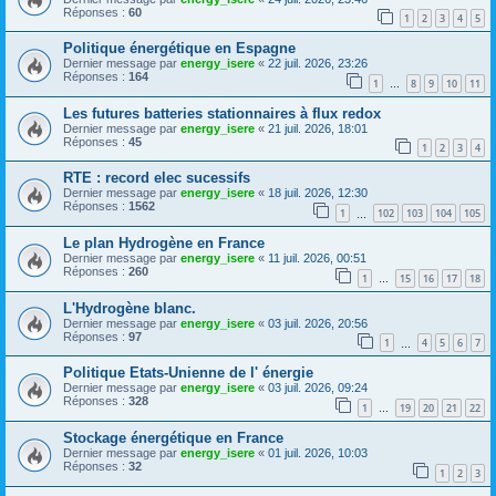
Réponses :
60
1
2
3
4
5
Politique énergétique en Espagne
Dernier message par
energy_isere
«
22 juil. 2026, 23:26
Réponses :
164
1
8
9
10
11
…
Les futures batteries stationnaires à flux redox
Dernier message par
energy_isere
«
21 juil. 2026, 18:01
Réponses :
45
1
2
3
4
RTE : record elec sucessifs
Dernier message par
energy_isere
«
18 juil. 2026, 12:30
Réponses :
1562
1
102
103
104
105
…
Le plan Hydrogène en France
Dernier message par
energy_isere
«
11 juil. 2026, 00:51
Réponses :
260
1
15
16
17
18
…
L'Hydrogène blanc.
Dernier message par
energy_isere
«
03 juil. 2026, 20:56
Réponses :
97
1
4
5
6
7
…
Politique Etats-Unienne de l' énergie
Dernier message par
energy_isere
«
03 juil. 2026, 09:24
Réponses :
328
1
19
20
21
22
…
Stockage énergétique en France
Dernier message par
energy_isere
«
01 juil. 2026, 10:03
Réponses :
32
1
2
3