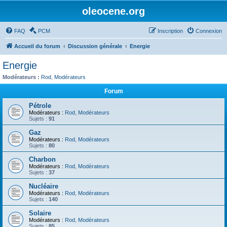
oleocene.org
FAQ
PCM
Inscription
Connexion
Accueil du forum
Discussion générale
Energie
Energie
Modérateurs :
Rod
,
Modérateurs
Forum
Pétrole
Modérateurs :
Rod
,
Modérateurs
Sujets :
91
Gaz
Modérateurs :
Rod
,
Modérateurs
Sujets :
80
Charbon
Modérateurs :
Rod
,
Modérateurs
Sujets :
37
Nucléaire
Modérateurs :
Rod
,
Modérateurs
Sujets :
140
Solaire
Modérateurs :
Rod
,
Modérateurs
Sujets :
85