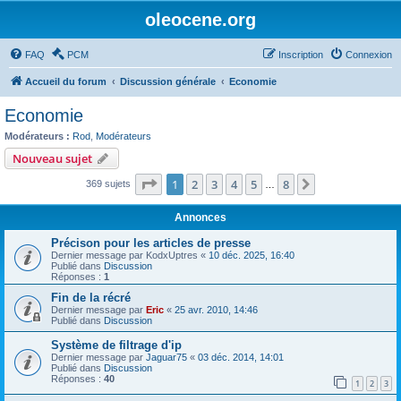
oleocene.org
FAQ
PCM
Inscription
Connexion
Accueil du forum
Discussion générale
Economie
Economie
Modérateurs :
Rod
,
Modérateurs
Nouveau sujet
Page
1
sur
8
1
2
3
4
5
8
Suivant
369 sujets
…
Annonces
Précison pour les articles de presse
Dernier message par
KodxUptres
«
10 déc. 2025, 16:40
Publié dans
Discussion
Réponses :
1
Fin de la récré
Dernier message par
Eric
«
25 avr. 2010, 14:46
Publié dans
Discussion
Système de filtrage d'ip
Dernier message par
Jaguar75
«
03 déc. 2014, 14:01
Publié dans
Discussion
Réponses :
40
1
2
3