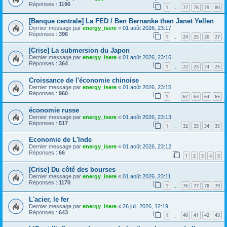
Réponses :
1196
1
77
78
79
80
…
[Banque centrale] La FED / Ben Bernanke then Janet Yellen
Dernier message par
energy_isere
«
01 août 2026, 23:17
Réponses :
396
1
24
25
26
27
…
[Crise] La submersion du Japon
Dernier message par
energy_isere
«
01 août 2026, 23:16
Réponses :
364
1
22
23
24
25
…
Croissance de l'économie chinoise
Dernier message par
energy_isere
«
01 août 2026, 23:15
Réponses :
960
1
62
63
64
65
…
économie russe
Dernier message par
energy_isere
«
01 août 2026, 23:13
Réponses :
517
1
32
33
34
35
…
Economie de L'Inde
Dernier message par
energy_isere
«
01 août 2026, 23:12
Réponses :
66
1
2
3
4
5
[Crise] Du côté des bourses
Dernier message par
energy_isere
«
01 août 2026, 23:11
Réponses :
1170
1
76
77
78
79
…
L'acier, le fer
Dernier message par
energy_isere
«
26 juil. 2026, 12:19
Réponses :
643
1
40
41
42
43
…