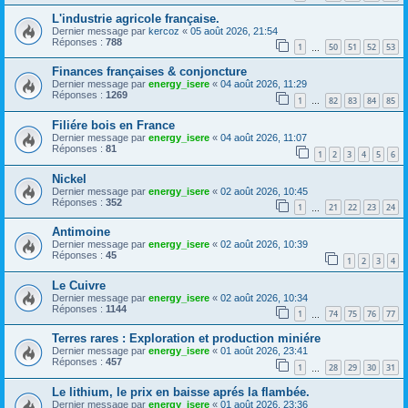
L'industrie agricole française.
Dernier message par
kercoz
«
05 août 2026, 21:54
Réponses :
788
1
50
51
52
53
…
Finances françaises & conjoncture
Dernier message par
energy_isere
«
04 août 2026, 11:29
Réponses :
1269
1
82
83
84
85
…
Filiére bois en France
Dernier message par
energy_isere
«
04 août 2026, 11:07
Réponses :
81
1
2
3
4
5
6
Nickel
Dernier message par
energy_isere
«
02 août 2026, 10:45
Réponses :
352
1
21
22
23
24
…
Antimoine
Dernier message par
energy_isere
«
02 août 2026, 10:39
Réponses :
45
1
2
3
4
Le Cuivre
Dernier message par
energy_isere
«
02 août 2026, 10:34
Réponses :
1144
1
74
75
76
77
…
Terres rares : Exploration et production miniére
Dernier message par
energy_isere
«
01 août 2026, 23:41
Réponses :
457
1
28
29
30
31
…
Le lithium, le prix en baisse aprés la flambée.
Dernier message par
energy_isere
«
01 août 2026, 23:36