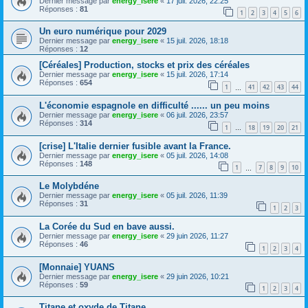
Dernier message par
energy_isere
«
17 juil. 2026, 22:25
Réponses :
81
1
2
3
4
5
6
Un euro numérique pour 2029
Dernier message par
energy_isere
«
15 juil. 2026, 18:18
Réponses :
12
[Céréales] Production, stocks et prix des céréales
Dernier message par
energy_isere
«
15 juil. 2026, 17:14
Réponses :
654
1
41
42
43
44
…
L'économie espagnole en difficulté ...... un peu moins
Dernier message par
energy_isere
«
06 juil. 2026, 23:57
Réponses :
314
1
18
19
20
21
…
[crise] L'Italie dernier fusible avant la France.
Dernier message par
energy_isere
«
05 juil. 2026, 14:08
Réponses :
148
1
7
8
9
10
…
Le Molybdéne
Dernier message par
energy_isere
«
05 juil. 2026, 11:39
Réponses :
31
1
2
3
La Corée du Sud en bave aussi.
Dernier message par
energy_isere
«
29 juin 2026, 11:27
Réponses :
46
1
2
3
4
[Monnaie] YUANS
Dernier message par
energy_isere
«
29 juin 2026, 10:21
Réponses :
59
1
2
3
4
Titane et oxyde de Titane