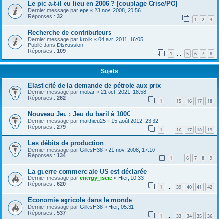
Le pic a-t-il eu lieu en 2006 ? [couplage Crise/PO]
Dernier message par
epe
«
23 nov. 2008, 20:56
Réponses :
32
1
2
3
Recherche de contributeurs
Dernier message par
krolik
«
04 avr. 2011, 16:05
Publié dans
Discussion
Réponses :
109
1
5
6
7
8
…
Sujets
Elasticité de la demande de pétrole aux prix
Dernier message par
mobar
«
21 oct. 2021, 18:58
Réponses :
262
1
15
16
17
18
…
Nouveau Jeu : Jeu du baril à 100€
Dernier message par
matthieu25
«
15 août 2012, 23:32
Réponses :
279
1
16
17
18
19
…
Les débits de production
Dernier message par
GillesH38
«
21 nov. 2008, 17:10
Réponses :
134
1
6
7
8
9
…
La guerre commerciale US est déclarée
Dernier message par
energy_isere
«
Hier, 10:33
Réponses :
620
1
39
40
41
42
…
Economie agricole dans le monde
Dernier message par
GillesH38
«
Hier, 05:31
Réponses :
537
1
33
34
35
36
…