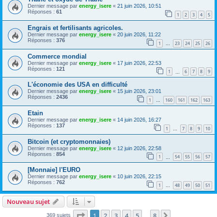
Dernier message par
energy_isere
«
21 juin 2026, 10:51
Réponses :
61
1
2
3
4
5
Engrais et fertilisants agricoles.
Dernier message par
energy_isere
«
20 juin 2026, 11:22
Réponses :
376
1
23
24
25
26
…
Commerce mondial
Dernier message par
energy_isere
«
17 juin 2026, 22:53
Réponses :
121
1
6
7
8
9
…
L'économie des USA en difficulté
Dernier message par
energy_isere
«
15 juin 2026, 23:01
Réponses :
2436
1
160
161
162
163
…
Etain
Dernier message par
energy_isere
«
14 juin 2026, 16:27
Réponses :
137
1
7
8
9
10
…
Bitcoin (et cryptomonnaies)
Dernier message par
energy_isere
«
12 juin 2026, 22:58
Réponses :
854
1
54
55
56
57
…
[Monnaie] l'EURO
Dernier message par
energy_isere
«
10 juin 2026, 22:15
Réponses :
762
1
48
49
50
51
…
Nouveau sujet
Page
1
sur
8
1
2
3
4
5
8
Suivant
369 sujets
…