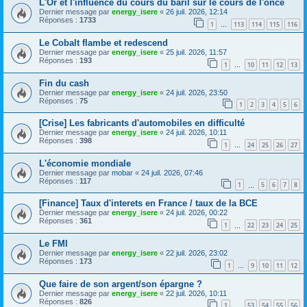
L'Or et l'influence du cours du baril sur le cours de l'once
Dernier message par
energy_isere
«
26 juil. 2026, 12:14
Réponses :
1733
1
113
114
115
116
…
Le Cobalt flambe et redescend
Dernier message par
energy_isere
«
25 juil. 2026, 11:57
Réponses :
193
1
10
11
12
13
…
Fin du cash
Dernier message par
energy_isere
«
24 juil. 2026, 23:50
Réponses :
75
1
2
3
4
5
6
[Crise] Les fabricants d'automobiles en difficulté
Dernier message par
energy_isere
«
24 juil. 2026, 10:11
Réponses :
398
1
24
25
26
27
…
L'économie mondiale
Dernier message par
mobar
«
24 juil. 2026, 07:46
Réponses :
117
1
5
6
7
8
…
[Finance] Taux d'interets en France / taux de la BCE
Dernier message par
energy_isere
«
24 juil. 2026, 00:22
Réponses :
361
1
22
23
24
25
…
Le FMI
Dernier message par
energy_isere
«
22 juil. 2026, 23:02
Réponses :
173
1
9
10
11
12
…
Que faire de son argent/son épargne ?
Dernier message par
energy_isere
«
22 juil. 2026, 10:11
Réponses :
826
1
53
54
55
56
…