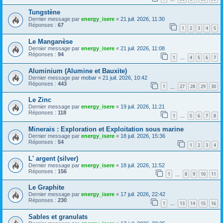
Tungstène
Dernier message par
energy_isere
«
21 juil. 2026, 11:30
Réponses :
67
1
2
3
4
5
Le Manganèse
Dernier message par
energy_isere
«
21 juil. 2026, 11:08
Réponses :
94
1
4
5
6
7
…
Aluminium (Alumine et Bauxite)
Dernier message par
mobar
«
21 juil. 2026, 10:42
Réponses :
443
1
27
28
29
30
…
Le Zinc
Dernier message par
energy_isere
«
19 juil. 2026, 11:21
Réponses :
118
1
5
6
7
8
…
Minerais : Exploration et Exploitation sous marine
Dernier message par
energy_isere
«
18 juil. 2026, 15:36
Réponses :
54
1
2
3
4
L' argent (silver)
Dernier message par
energy_isere
«
18 juil. 2026, 11:52
Réponses :
156
1
8
9
10
11
…
Le Graphite
Dernier message par
energy_isere
«
17 juil. 2026, 22:42
Réponses :
230
1
13
14
15
16
…
Sables et granulats