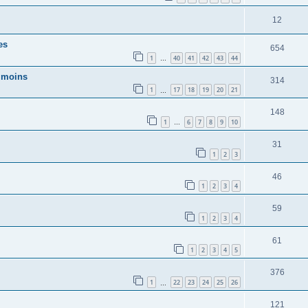
12
es
654
1
40
41
42
43
44
…
u moins
314
1
17
18
19
20
21
…
148
1
6
7
8
9
10
…
31
1
2
3
46
1
2
3
4
59
1
2
3
4
61
1
2
3
4
5
376
1
22
23
24
25
26
…
121