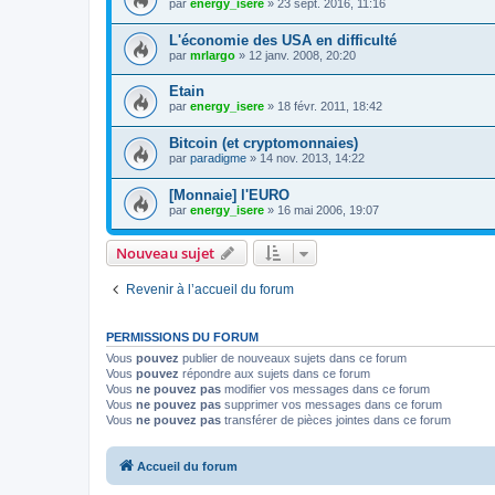
par
energy_isere
»
23 sept. 2016, 11:16
L'économie des USA en difficulté
par
mrlargo
»
12 janv. 2008, 20:20
Etain
par
energy_isere
»
18 févr. 2011, 18:42
Bitcoin (et cryptomonnaies)
par
paradigme
»
14 nov. 2013, 14:22
[Monnaie] l'EURO
par
energy_isere
»
16 mai 2006, 19:07
Nouveau sujet
Revenir à l’accueil du forum
PERMISSIONS DU FORUM
Vous
pouvez
publier de nouveaux sujets dans ce forum
Vous
pouvez
répondre aux sujets dans ce forum
Vous
ne pouvez pas
modifier vos messages dans ce forum
Vous
ne pouvez pas
supprimer vos messages dans ce forum
Vous
ne pouvez pas
transférer de pièces jointes dans ce forum
Accueil du forum