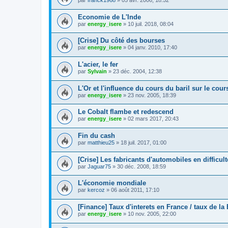
par
franck1968
»
05 avr. 2006, 18:52
Economie de L'Inde
par
energy_isere
»
10 juil. 2018, 08:04
[Crise] Du côté des bourses
par
energy_isere
»
04 janv. 2010, 17:40
L'acier, le fer
par
Sylvain
»
23 déc. 2004, 12:38
L'Or et l'influence du cours du baril sur le cour
par
energy_isere
»
23 nov. 2005, 18:39
Le Cobalt flambe et redescend
par
energy_isere
»
02 mars 2017, 20:43
Fin du cash
par
matthieu25
»
18 juil. 2017, 01:00
[Crise] Les fabricants d'automobiles en difficult
par
Jaguar75
»
30 déc. 2008, 18:59
L'économie mondiale
par
kercoz
»
06 août 2011, 17:10
[Finance] Taux d'interets en France / taux de la
par
energy_isere
»
10 nov. 2005, 22:00