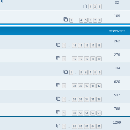
O]
32
1
2
3
109
1
4
5
6
7
8
…
RÉPONSES
262
1
14
15
16
17
18
…
279
1
15
16
17
18
19
…
134
1
5
6
7
8
9
…
620
1
38
39
40
41
42
…
537
1
32
33
34
35
36
…
788
1
49
50
51
52
53
…
1269
1
81
82
83
84
85
…