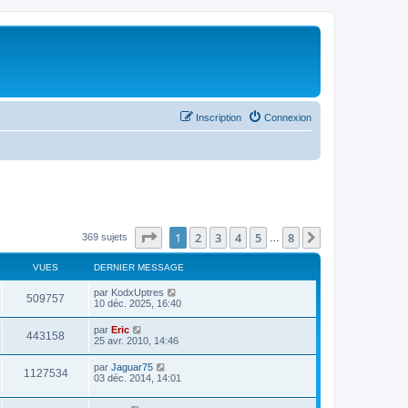
Inscription
Connexion
Page
1
sur
8
1
2
3
4
5
8
Suivant
369 sujets
…
VUES
DERNIER MESSAGE
par
KodxUptres
509757
10 déc. 2025, 16:40
par
Eric
443158
25 avr. 2010, 14:46
par
Jaguar75
1127534
03 déc. 2014, 14:01