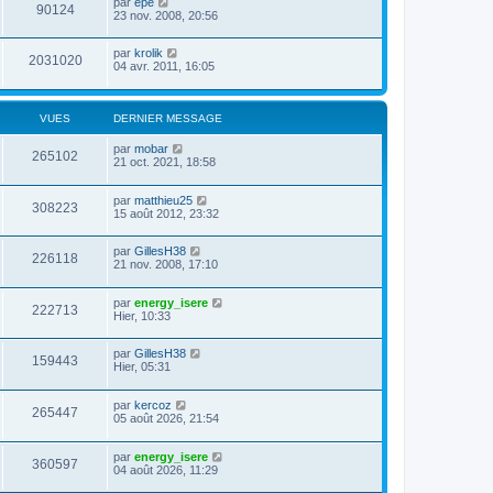
par
epe
90124
23 nov. 2008, 20:56
par
krolik
2031020
04 avr. 2011, 16:05
VUES
DERNIER MESSAGE
par
mobar
265102
21 oct. 2021, 18:58
par
matthieu25
308223
15 août 2012, 23:32
par
GillesH38
226118
21 nov. 2008, 17:10
par
energy_isere
222713
Hier, 10:33
par
GillesH38
159443
Hier, 05:31
par
kercoz
265447
05 août 2026, 21:54
par
energy_isere
360597
04 août 2026, 11:29