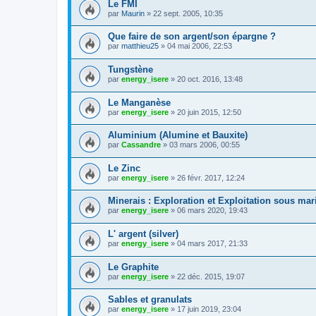
Le FMI
par
Maurin
»
22 sept. 2005, 10:35
Que faire de son argent/son épargne ?
par
matthieu25
»
04 mai 2006, 22:53
Tungstène
par
energy_isere
»
20 oct. 2016, 13:48
Le Manganèse
par
energy_isere
»
20 juin 2015, 12:50
Aluminium (Alumine et Bauxite)
par
Cassandre
»
03 mars 2006, 00:55
Le Zinc
par
energy_isere
»
26 févr. 2017, 12:24
Minerais : Exploration et Exploitation sous mar
par
energy_isere
»
06 mars 2020, 19:43
L' argent (silver)
par
energy_isere
»
04 mars 2017, 21:33
Le Graphite
par
energy_isere
»
22 déc. 2015, 19:07
Sables et granulats
par
energy_isere
»
17 juin 2019, 23:04