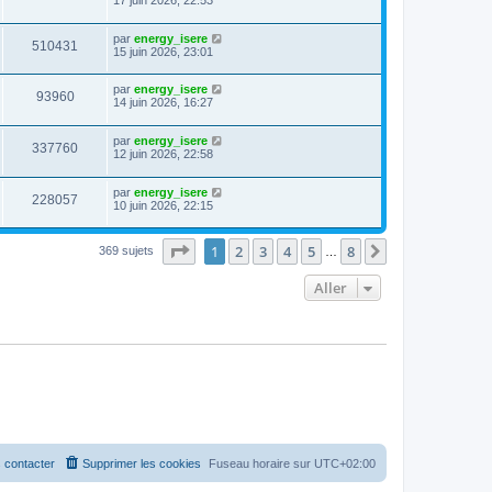
17 juin 2026, 22:53
par
energy_isere
510431
15 juin 2026, 23:01
par
energy_isere
93960
14 juin 2026, 16:27
par
energy_isere
337760
12 juin 2026, 22:58
par
energy_isere
228057
10 juin 2026, 22:15
Page
1
sur
8
1
2
3
4
5
8
Suivant
369 sujets
…
Aller
 contacter
Supprimer les cookies
Fuseau horaire sur
UTC+02:00