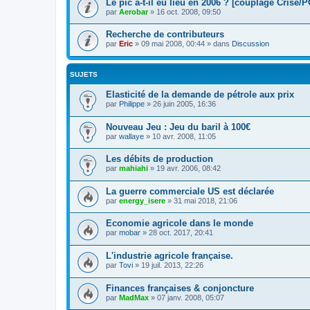
Le pic a-t-il eu lieu en 2006 ? [couplage Crise/P
par
Aerobar
»
16 oct. 2008, 09:50
Recherche de contributeurs
par
Eric
»
09 mai 2008, 00:44
» dans
Discussion
SUJETS
Elasticité de la demande de pétrole aux prix
par
Philippe
»
26 juin 2005, 16:36
Nouveau Jeu : Jeu du baril à 100€
par
wallaye
»
10 avr. 2008, 11:05
Les débits de production
par
mahiahi
»
19 avr. 2006, 08:42
La guerre commerciale US est déclarée
par
energy_isere
»
31 mai 2018, 21:06
Economie agricole dans le monde
par
mobar
»
28 oct. 2017, 20:41
L'industrie agricole française.
par
Tovi
»
19 juil. 2013, 22:26
Finances françaises & conjoncture
par
MadMax
»
07 janv. 2008, 05:07