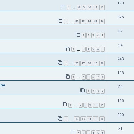
173
1
8
9
10
11
12
…
826
1
52
53
54
55
56
…
67
1
2
3
4
5
94
1
3
4
5
6
7
…
443
1
26
27
28
29
30
…
118
1
4
5
6
7
8
…
ine
54
1
2
3
4
156
1
7
8
9
10
11
…
230
1
12
13
14
15
16
…
81
1
2
3
4
5
6