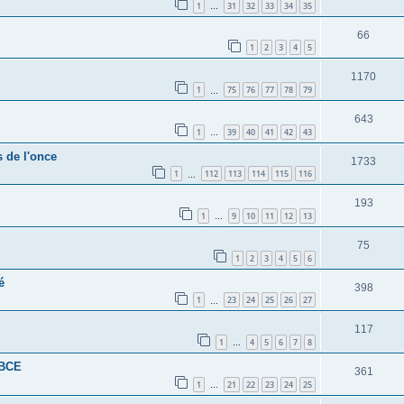
1
31
32
33
34
35
…
66
1
2
3
4
5
1170
1
75
76
77
78
79
…
643
1
39
40
41
42
43
…
s de l'once
1733
1
112
113
114
115
116
…
193
1
9
10
11
12
13
…
75
1
2
3
4
5
6
é
398
1
23
24
25
26
27
…
117
1
4
5
6
7
8
…
 BCE
361
1
21
22
23
24
25
…