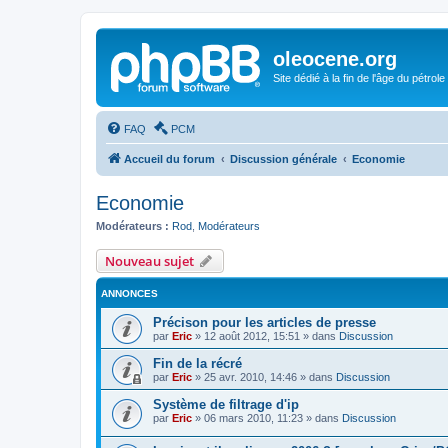
oleocene.org
Site dédié à la fin de l'âge du pétrole
FAQ
PCM
Accueil du forum
Discussion générale
Economie
Economie
Modérateurs :
Rod
,
Modérateurs
Nouveau sujet
ANNONCES
Précison pour les articles de presse
par
Eric
»
12 août 2012, 15:51
» dans
Discussion
Fin de la récré
par
Eric
»
25 avr. 2010, 14:46
» dans
Discussion
Système de filtrage d'ip
par
Eric
»
06 mars 2010, 11:23
» dans
Discussion