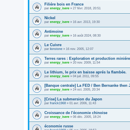
Filiére bois en France
par
energy_isere
»
27 févr. 2018, 20:51
Nickel
par
energy_isere
»
16 avr. 2013, 19:30
Antimoine
par
energy_isere
»
16 août 2024, 08:30
Le Cuivre
par
lionstone
»
16 nov. 2005, 12:07
Terres rares : Exploration et production miniére
par
energy_isere
»
20 nov. 2009, 11:54
Le lithium, le prix en baisse aprés la flambée.
par
energy_isere
»
04 juil. 2011, 09:55
[Banque centrale] La FED / Ben Bernanke then J
par
energy_isere
»
24 oct. 2005, 20:34
[Crise] La submersion du Japon
par
franck1968
»
01 avr. 2006, 11:43
Croissance de l'économie chinoise
par
energy_isere
»
06 déc. 2005, 18:24
économie russe