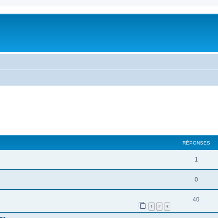
RÉPONSES
1
0
40
1
2
3