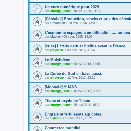
Un euro numérique pour 2029
par
energy_isere
»
10 oct. 2025, 21:15
[Céréales] Production, stocks et prix des céréal
par
Devenson
»
28 févr. 2006, 18:09
L'économie espagnole en difficulté ...... un pe
par
Maurin
»
06 sept. 2005, 14:09
[crise] L'Italie dernier fusible avant la France.
par
phyvette
»
09 nov. 2011, 08:54
Le Molybdéne
par
energy_isere
»
08 avr. 2018, 14:55
La Corée du Sud en bave aussi.
par
phyvette
»
12 févr. 2013, 23:10
[Monnaie] YUANS
par
energy_isere
»
16 avr. 2012, 20:29
Titane et oxyde de Titane
par
energy_isere
»
25 mai 2018, 18:20
Engrais et fertilisants agricoles.
par
Sylvain
»
19 nov. 2005, 15:21
Commerce mondial