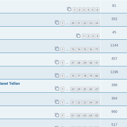
81
1
2
3
4
5
6
352
1
20
21
22
23
24
…
45
1
2
3
4
1144
1
73
74
75
76
77
…
457
1
27
28
29
30
31
…
1196
1
76
77
78
79
80
…
anet Yellen
396
1
23
24
25
26
27
…
364
1
21
22
23
24
25
…
960
1
61
62
63
64
65
…
517